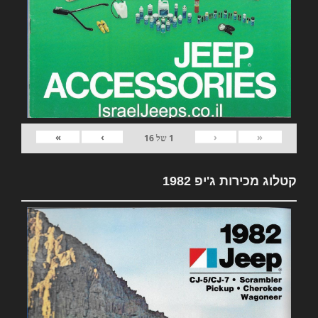
»
›
‹
«
1
של
16
קטלוג מכירות ג'יפ 1982