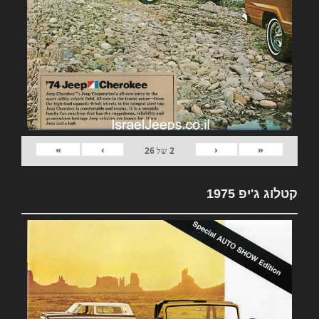
»
›
‹
«
2
של
26
קטלוג ג'יפ 1975