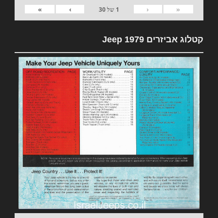
»
›
‹
«
1
של
30
קטלוג אביזרים 1979 Jeep