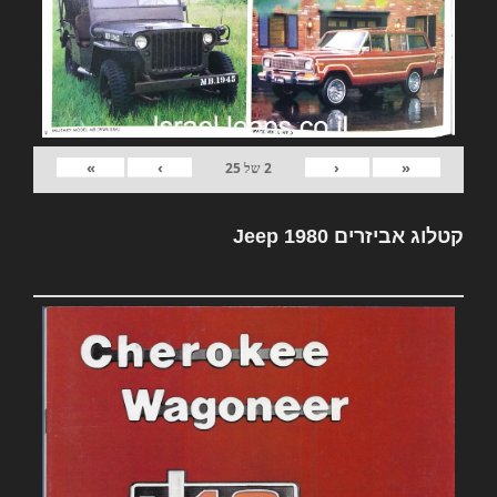
»
›
‹
«
2
של
25
קטלוג אביזרים Jeep 1980