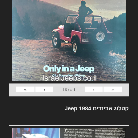
»
›
‹
«
1
של
16
קטלוג אביזרים Jeep 1984