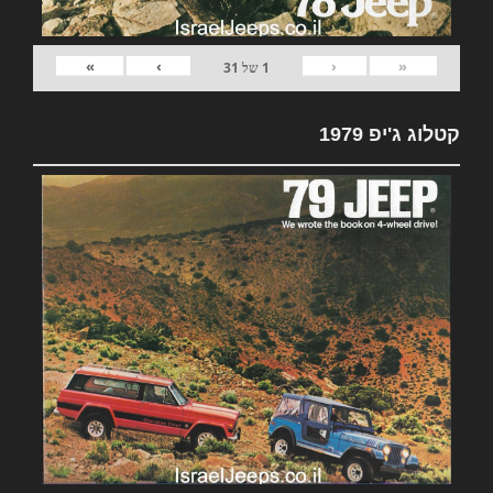
»
›
‹
«
1
של
31
קטלוג ג'יפ 1979