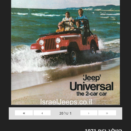
»
›
‹
«
1
של
20