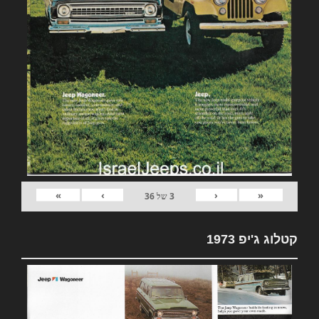
»
›
‹
«
3
של
36
קטלוג ג'יפ 1973