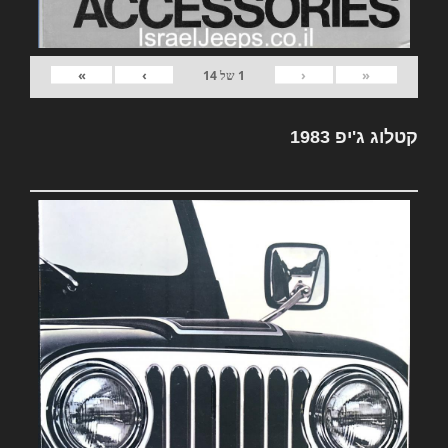
»
›
‹
«
1
של
14
קטלוג ג'יפ 1983