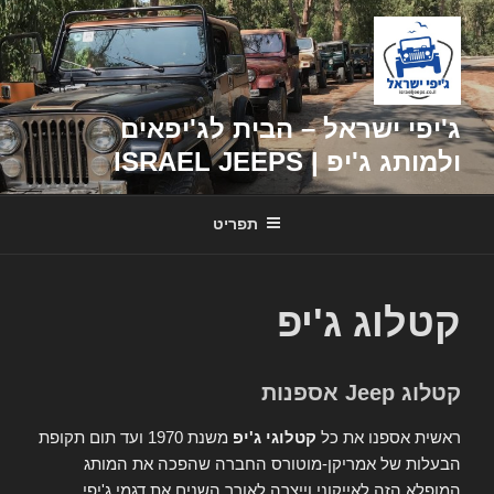
דילוג
לתוכן
ג'יפי ישראל – הבית לג'יפאים
ולמותג ג'יפ | ISRAEL JEEPS
תפריט
קטלוג ג'יפ
קטלוג Jeep אספנות
ראשית אספנו את כל
קטלוגי ג'יפ
משנת 1970 ועד תום תקופת
הבעלות של אמריקן-מוטורס החברה שהפכה את המותג
המופלא הזה לאייקוני וייצרה לאורך השנים את דגמי ג'יפי