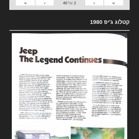
»
›
‹
«
2
של
40
קטלוג ג'יפ 1980