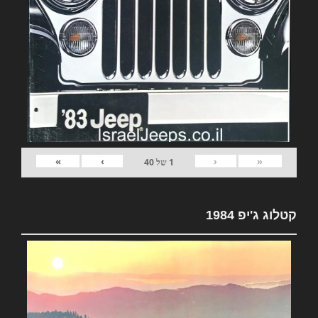
»
›
‹
«
1
של
40
קטלוג ג'יפ 1984