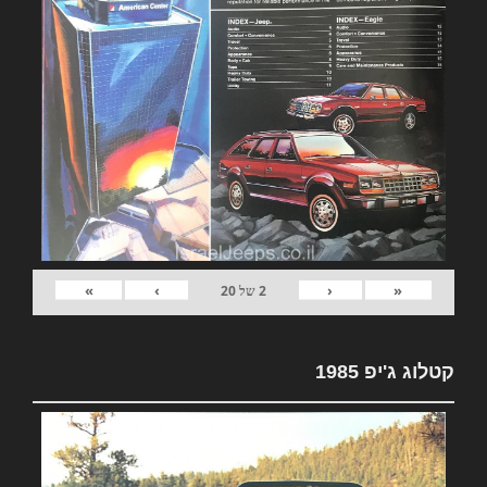
»
›
‹
«
2
של
20
קטלוג ג'יפ 1985