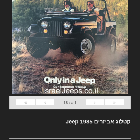
»
›
‹
«
1
של
18
קטלוג אביזרים Jeep 1985