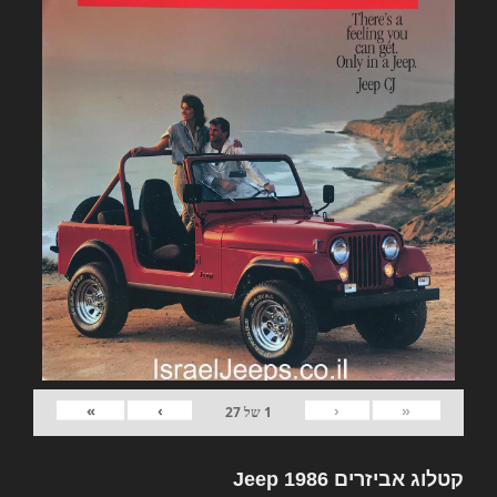
»
›
‹
«
1
של
27
קטלוג אביזרים Jeep 1986