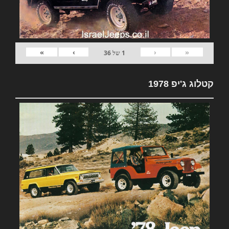
»
›
‹
«
1
של
36
קטלוג ג'יפ 1978