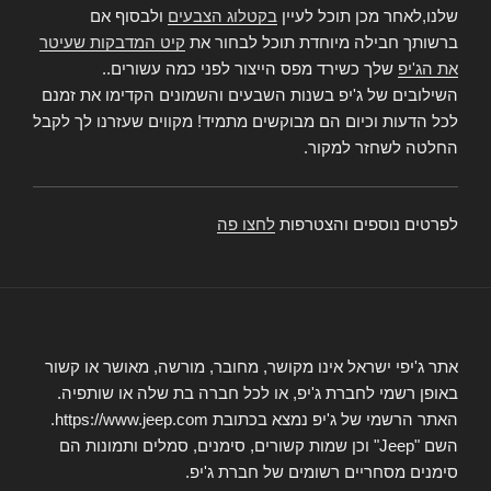
שלנו,לאחר מכן תוכל לעיין
בקטלוג הצבעים
ולבסוף אם
ברשותך חבילה מיוחדת תוכל לבחור את
קיט המדבקות שעיטר
את הג'יפ
שלך כשירד מפס הייצור לפני כמה עשורים..
השילובים של ג'יפ בשנות השבעים והשמונים הקדימו את זמנם
לכל הדעות וכיום הם מבוקשים מתמיד! מקווים שעזרנו לך לקבל
החלטה לשחזר למקור.
לפרטים נוספים והצטרפות
לחצו פה
אתר ג'יפי ישראל אינו מקושר, מחובר, מורשה, מאושר או קשור
באופן רשמי לחברת ג'יפ, או לכל חברה בת שלה או שותפיה.
האתר הרשמי של ג'יפ נמצא בכתובת https://www.jeep.com.
השם "Jeep" וכן שמות קשורים, סימנים, סמלים ותמונות הם
סימנים מסחריים רשומים של חברת ג'יפ.