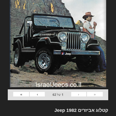
»
›
‹
«
1
של
62
קטלוג אביזרים 1982 Jeep