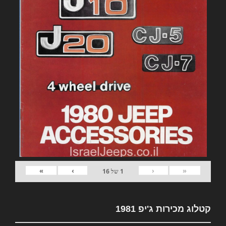
»
›
‹
«
1
של
16
קטלוג מכירות ג'יפ 1981