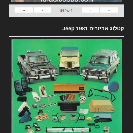
»
›
‹
«
1
של
56
קטלוג אביזרים 1981 Jeep