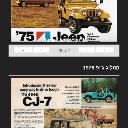
»
›
‹
«
1
של
19
קטלוג ג'יפ 1976