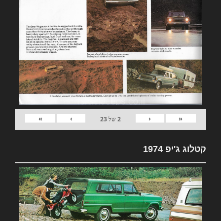
»
›
‹
«
2
של
23
קטלוג ג'יפ 1974