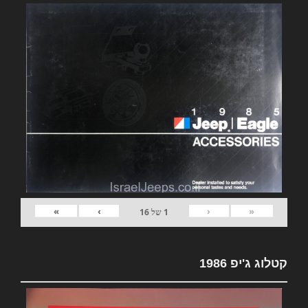
»
›
‹
«
1
של
16
קטלוג ג'יפ 1986