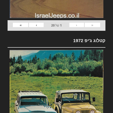
»
›
‹
«
1
של
20
קטלוג ג'יפ 1972