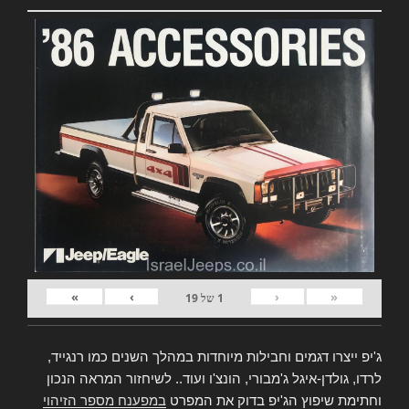
»
›
‹
«
1
של
19
ג'יפ ייצרו דגמים וחבילות מיוחדות במהלך השנים כמו רנגייד,
לרדו, גולדן-איגל ג'מבורי, הונצ'ו ועוד.. לשיחזור המראה הנכון
וחתימת שיפוץ הג'יפ בדוק את המפרט
במפענח מספר הזיהוי