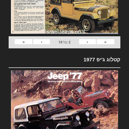
»
›
‹
«
2
של
19
קטלוג ג'יפ 1977