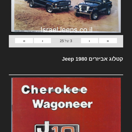
»
›
‹
«
3
של
25
קטלוג אביזרים Jeep 1980