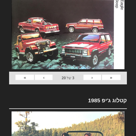
»
›
‹
«
3
של
20
קטלוג ג'יפ 1985