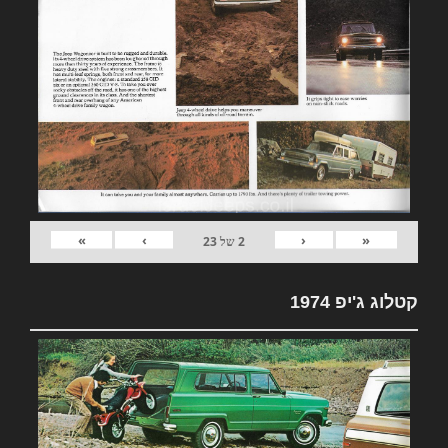
»
›
‹
«
2
של
23
קטלוג ג'יפ 1974