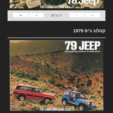
»
›
‹
«
1
של
31
קטלוג ג'יפ 1979