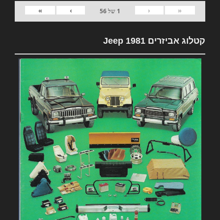
»
›
‹
«
1
של
56
קטלוג אביזרים 1981 Jeep