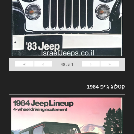
»
›
‹
«
1
של
40
קטלוג ג'יפ 1984