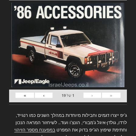
»
›
‹
«
1
של
19
ג'יפ ייצרו דגמים וחבילות מיוחדות במהלך השנים כמו רנגייד,
לרדו, גולדן-איגל ג'מבורי, הונצ'ו ועוד.. לשיחזור המראה הנכון
וחתימת שיפוץ הג'יפ בדוק את המפרט
במפענח מספר הזיהוי