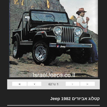
»
›
‹
«
1
של
62
קטלוג אביזרים 1982 Jeep