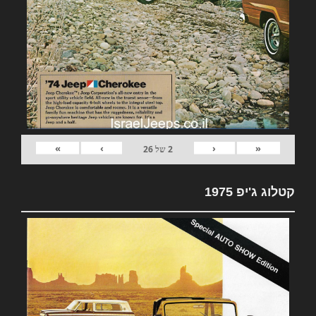
»
›
‹
«
2
של
26
קטלוג ג'יפ 1975