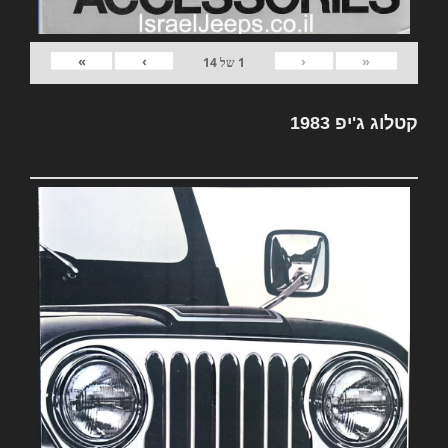
»
›
‹
«
1
של
14
קטלוג ג'יפ 1983