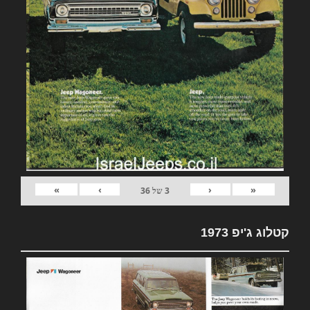
»
›
‹
«
3
של
36
קטלוג ג'יפ 1973