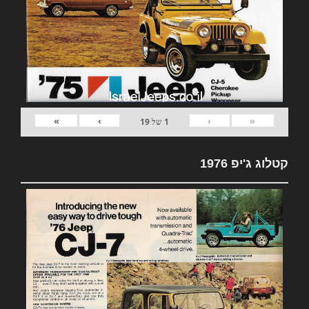
»
›
‹
«
1
של
19
קטלוג ג'יפ 1976