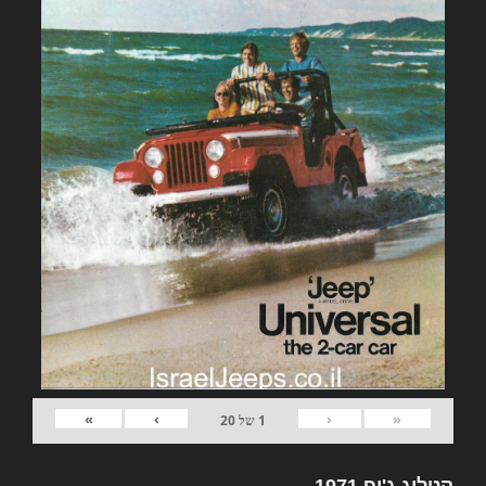
»
›
‹
«
1
של
20