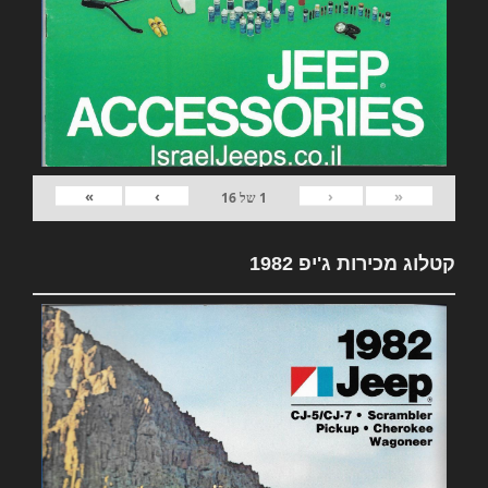
»
›
‹
«
1
של
16
קטלוג מכירות ג'יפ 1982