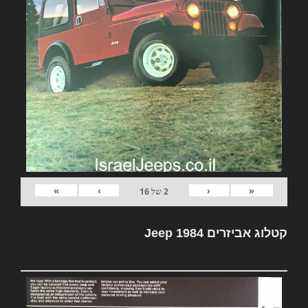
»
›
‹
«
2
של
16
קטלוג אביזרים Jeep 1984