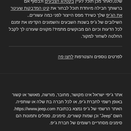
שלנו,לאחר מכן תוכל לעיין
בקטלוג הצבעים
ולבסוף אם
ברשותך חבילה מיוחדת תוכל לבחור את
קיט המדבקות שעיטר
את הג'יפ
שלך כשירד מפס הייצור לפני כמה עשורים..
השילובים של ג'יפ בשנות השבעים והשמונים הקדימו את זמנם
לכל הדעות וכיום הם מבוקשים מתמיד! מקווים שעזרנו לך לקבל
החלטה לשחזר למקור.
לפרטים נוספים והצטרפות
לחצו פה
אתר ג'יפי ישראל אינו מקושר, מחובר, מורשה, מאושר או קשור
באופן רשמי לחברת ג'יפ, או לכל חברה בת שלה או שותפיה.
האתר הרשמי של ג'יפ נמצא בכתובת https://www.jeep.com.
השם "Jeep" וכן שמות קשורים, סימנים, סמלים ותמונות הם
סימנים מסחריים רשומים של חברת ג'יפ.