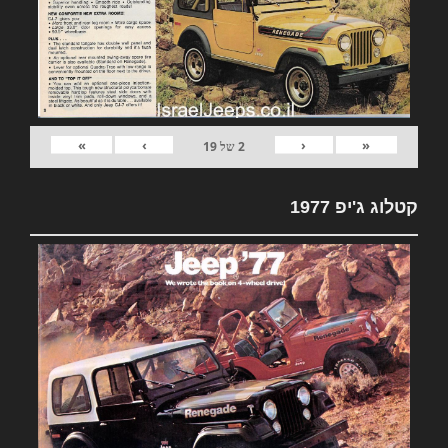
»
›
‹
«
2
של
19
קטלוג ג'יפ 1977