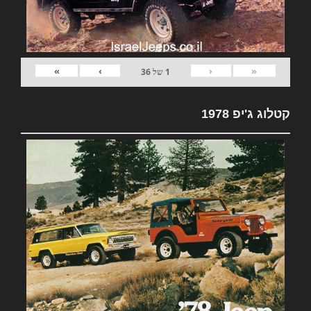
»
›
‹
«
1
של
36
קטלוג ג'יפ 1978