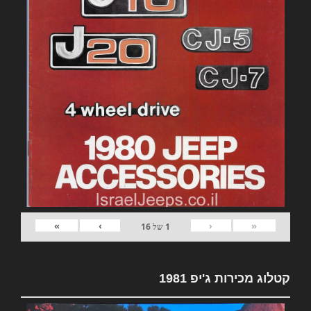
»
›
‹
«
1
של
16
קטלוג מכירות ג'יפ 1981