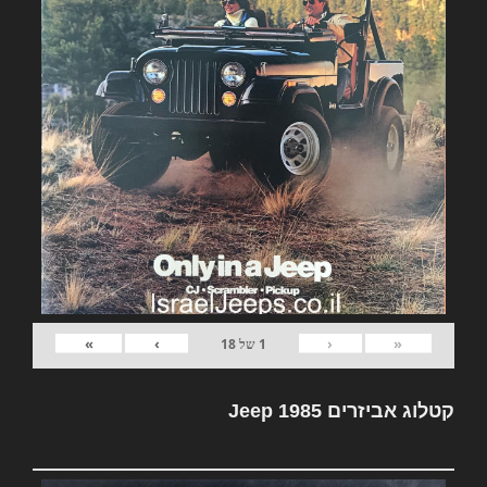
»
›
‹
«
1
של
18
קטלוג אביזרים Jeep 1985