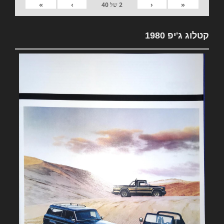
»
›
‹
«
2
של
40
קטלוג ג'יפ 1980