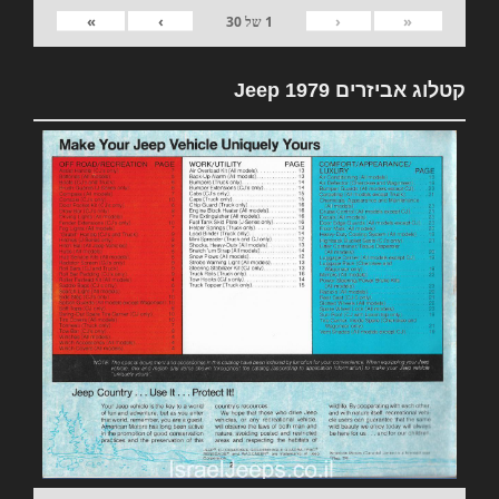
»
›
‹
«
1
של
30
קטלוג אביזרים 1979 Jeep