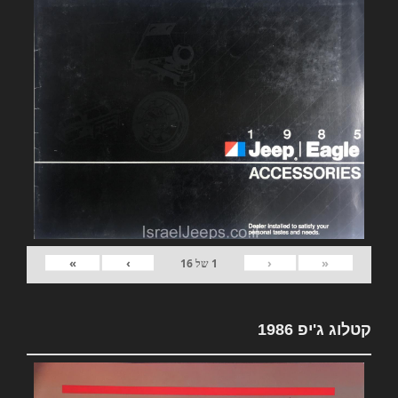
»
›
‹
«
1
של
16
קטלוג ג'יפ 1986