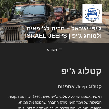
דילוג
לתוכן
ג'יפי ישראל – הבית לג'יפאים
ולמותג ג'יפ | ISRAEL JEEPS
תפריט
קטלוג ג'יפ
קטלוג Jeep אספנות
ראשית אספנו את כל
קטלוגי ג'יפ
משנת 1970 ועד תום תקופת
הבעלות של אמריקן-מוטורס החברה שהפכה את המותג
המופלא הזה לאייקוני וייצרה לאורך השנים את דגמי ג'יפי