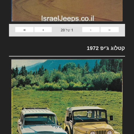
»
›
‹
«
1
של
20
קטלוג ג'יפ 1972