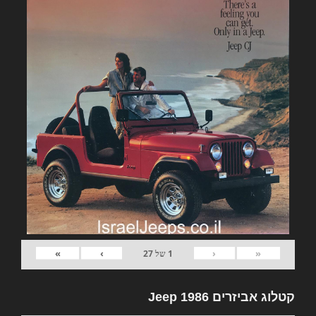
»
›
‹
«
1
של
27
קטלוג אביזרים Jeep 1986