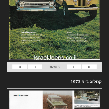
»
›
‹
«
3
של
36
קטלוג ג'יפ 1973