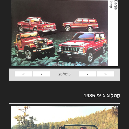
»
›
‹
«
3
של
20
קטלוג ג'יפ 1985