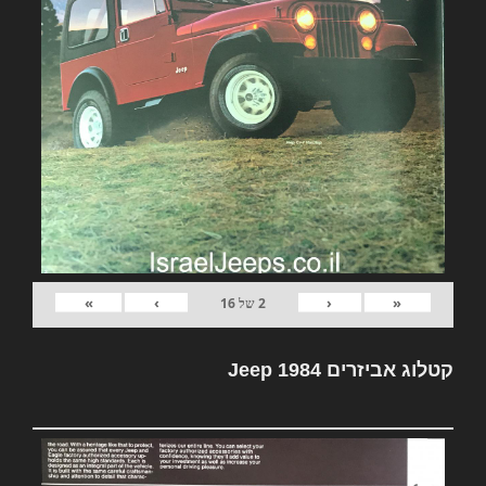
»
›
‹
«
2
של
16
קטלוג אביזרים Jeep 1984