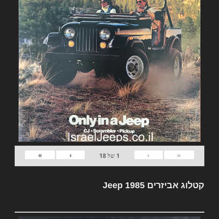
»
›
‹
«
1
של
18
קטלוג אביזרים Jeep 1985