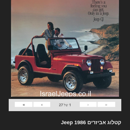
»
›
‹
«
1
של
27
קטלוג אביזרים Jeep 1986