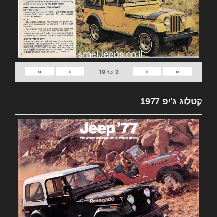
»
›
‹
«
2
של
19
קטלוג ג'יפ 1977