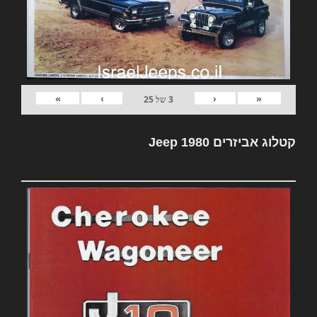
»
›
‹
«
3
של
25
קטלוג אביזרים Jeep 1980