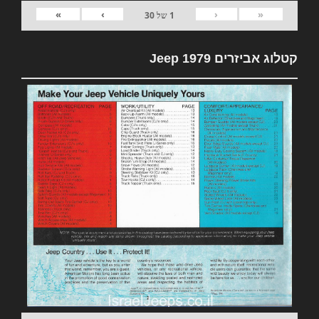
»
›
‹
«
1
של
30
קטלוג אביזרים 1979 Jeep