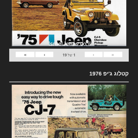
»
›
‹
«
1
של
19
קטלוג ג'יפ 1976