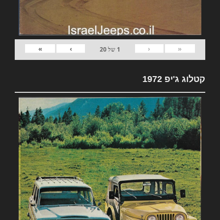
»
›
‹
«
1
של
20
קטלוג ג'יפ 1972