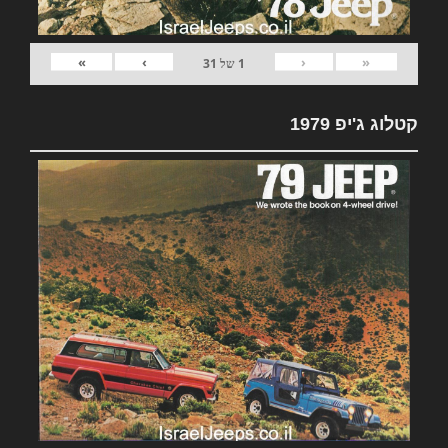
»
›
‹
«
1
של
31
קטלוג ג'יפ 1979