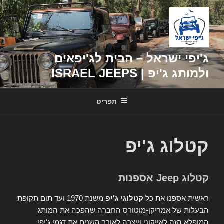
דילוג
לתוכן
ג'יפי ישראל – הבית לג'יפאים
ולמותג ג'יפ | ISRAEL JEEPS
תפריט
קטלוג ג'יפ
קטלוג Jeep אספנות
ראשית אספנו את כל
קטלוגי ג'יפ
משנת 1970 ועד תום תקופת
הבעלות של אמריקן-מוטורס החברה שהפכה את המותג
המופלא הזה לאייקוני וייצרה לאורך השנים את דגמי ג'יפי