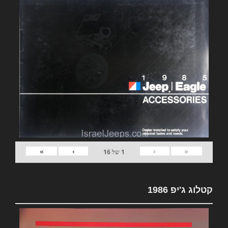
»
›
‹
«
1
של
16
קטלוג ג'יפ 1986