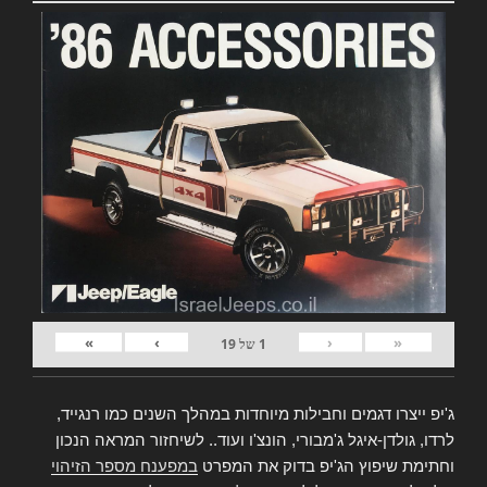
»
›
‹
«
1
של
19
ג'יפ ייצרו דגמים וחבילות מיוחדות במהלך השנים כמו רנגייד,
לרדו, גולדן-איגל ג'מבורי, הונצ'ו ועוד.. לשיחזור המראה הנכון
וחתימת שיפוץ הג'יפ בדוק את המפרט
במפענח מספר הזיהוי