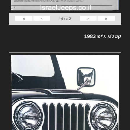
»
›
‹
«
2
של
14
קטלוג ג'יפ 1983