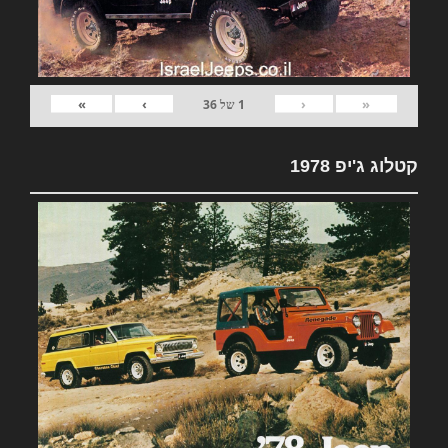
»
›
‹
«
1
של
36
קטלוג ג'יפ 1978