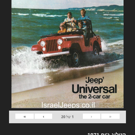
»
›
‹
«
1
של
20