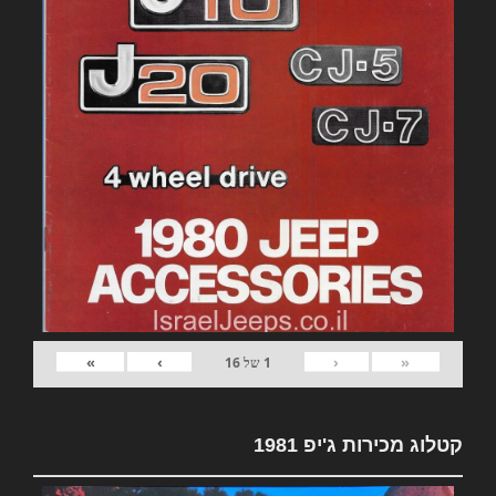
»
›
‹
«
1
של
16
קטלוג מכירות ג'יפ 1981