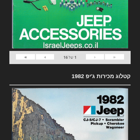
»
›
‹
«
1
של
16
קטלוג מכירות ג'יפ 1982