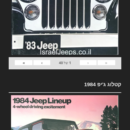
»
›
‹
«
1
של
40
קטלוג ג'יפ 1984