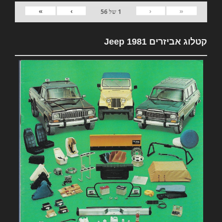
»
›
‹
«
1
של
56
קטלוג אביזרים 1981 Jeep