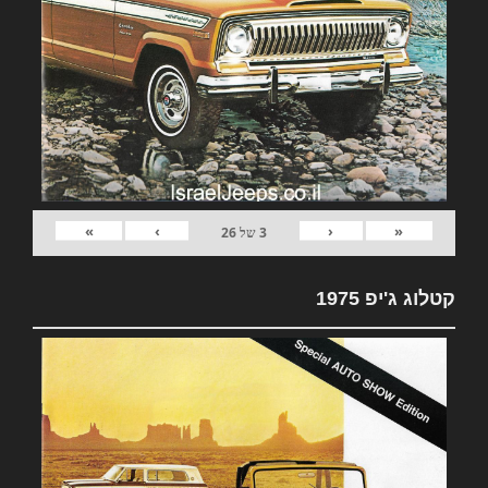
»
›
‹
«
3
של
26
קטלוג ג'יפ 1975