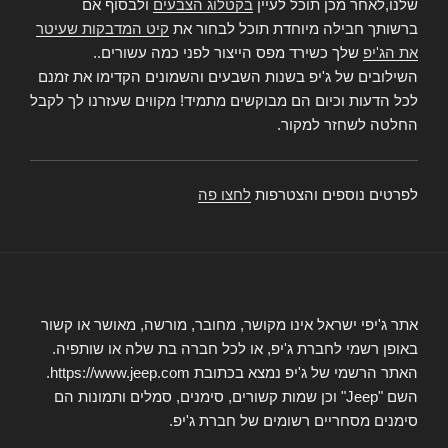
שלנו,לאחר מכן תוכל לעיין
בקטלוג הצבעים
ולבסוף אם
ברשותך חבילה מיוחדת תוכל לבחור את
קיט המדבקות שעיטר
את הג'יפ
שלך כשירד מפס הייצור לפני כמה עשורים..
השילובים של ג'יפ בשנות השבעים והשמונים הקדימו את זמנם
לכל הדעות וכיום הם מבוקשים מתמיד! מקווים שעזרנו לך לקבל
החלטה לשחזר למקור.
לפרטים נוספים והצטרפות
לחצו פה
אתר ג'יפי ישראל אינו מקושר, מחובר, מורשה, מאושר או קשור
באופן רשמי לחברת ג'יפ, או לכל חברה בת שלה או שותפיה.
האתר הרשמי של ג'יפ נמצא בכתובת https://www.jeep.com.
השם "Jeep" וכן שמות קשורים, סימנים, סמלים ותמונות הם
סימנים מסחריים רשומים של חברת ג'יפ.