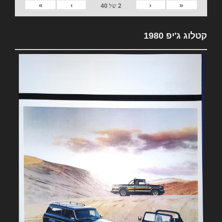
»
›
‹
«
2
של
40
קטלוג ג'יפ 1980