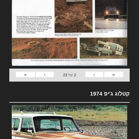
»
›
‹
«
2
של
23
קטלוג ג'יפ 1974