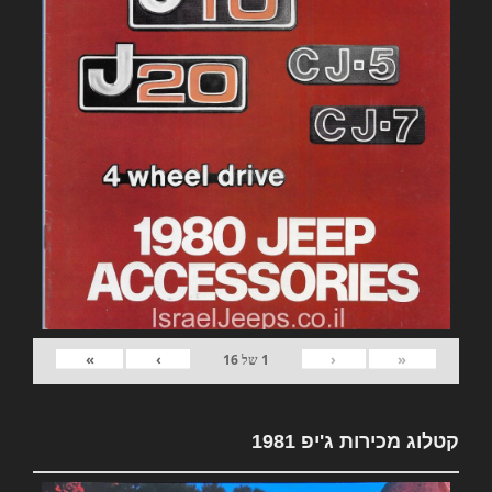
»
›
‹
«
1
של
16
קטלוג מכירות ג'יפ 1981