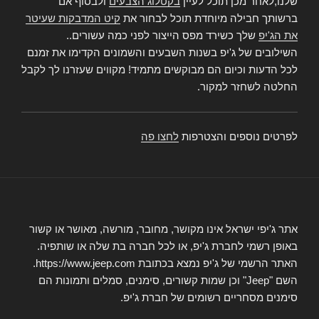
שלנו,לאחר מכן תוכל לעיין
בקטלוג הצבעים
ולבסוף אם
ברשותך חבילה מיוחדת תוכל לבחור את
קיט המדבקות שעיטר
את הג'יפ
שלך כשירד מפס הייצור לפני כמה עשורים..
השילובים של ג'יפ בשנות השבעים והשמונים הקדימו את זמנם
לכל הדעות וכיום הם מבוקשים מתמיד! מקווים שעזרנו לך לקבל
החלטה לשחזר למקור.
לפרטים נוספים והצטרפות
לחצו פה
אתר ג'יפי ישראל אינו מקושר, מחובר, מורשה, מאושר או קשור
באופן רשמי לחברת ג'יפ, או לכל חברה בת שלה או שותפיה.
האתר הרשמי של ג'יפ נמצא בכתובת https://www.jeep.com.
השם "Jeep" וכן שמות קשורים, סימנים, סמלים ותמונות הם
סימנים מסחריים רשומים של חברת ג'יפ.