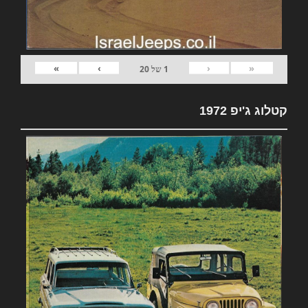
»
›
‹
«
1
של
20
קטלוג ג'יפ 1972