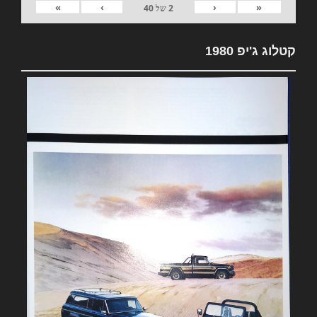
»
›
‹
«
2
של
40
קטלוג ג'יפ 1980