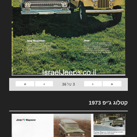
»
›
‹
«
3
של
36
קטלוג ג'יפ 1973