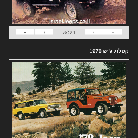
»
›
‹
«
1
של
36
קטלוג ג'יפ 1978