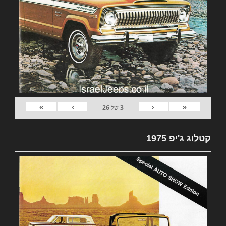
»
›
‹
«
3
של
26
קטלוג ג'יפ 1975