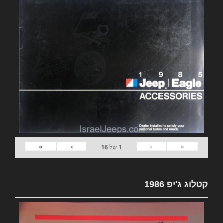
»
›
‹
«
1
של
16
קטלוג ג'יפ 1986