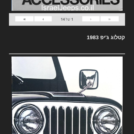
»
›
‹
«
1
של
14
קטלוג ג'יפ 1983