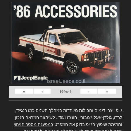
»
›
‹
«
1
של
19
ג'יפ ייצרו דגמים וחבילות מיוחדות במהלך השנים כמו רנגייד,
לרדו, גולדן-איגל ג'מבורי, הונצ'ו ועוד.. לשיחזור המראה הנכון
וחתימת שיפוץ הג'יפ בדוק את המפרט
במפענח מספר הזיהוי