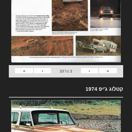
»
›
‹
«
2
של
23
קטלוג ג'יפ 1974