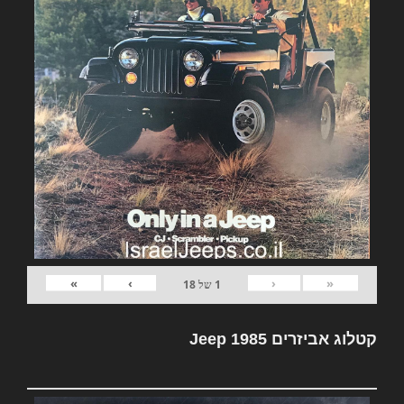
»
›
‹
«
1
של
18
קטלוג אביזרים Jeep 1985