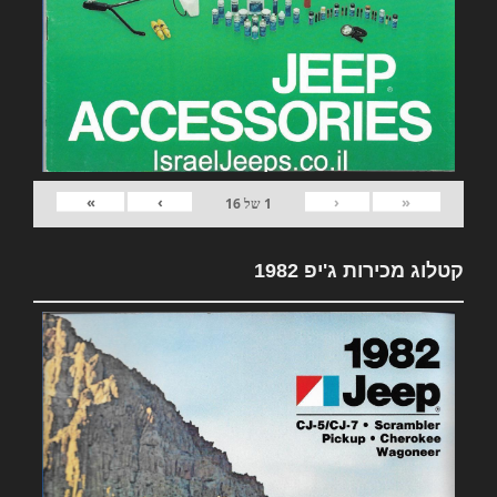
»
›
‹
«
1
של
16
קטלוג מכירות ג'יפ 1982