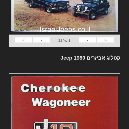
»
›
‹
«
3
של
25
קטלוג אביזרים Jeep 1980