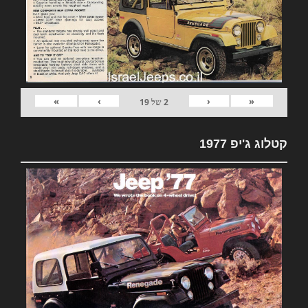
»
›
‹
«
2
של
19
קטלוג ג'יפ 1977