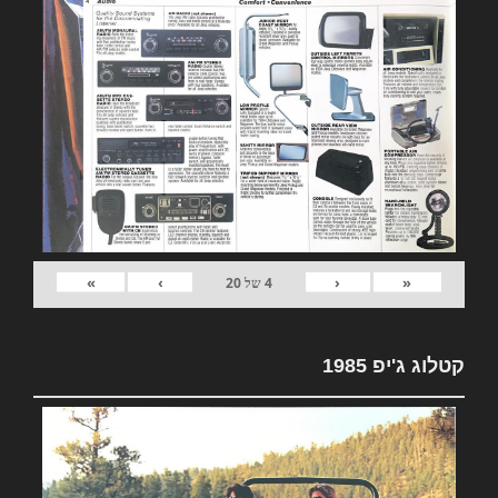
»
›
‹
«
4
של
20
קטלוג ג'יפ 1985