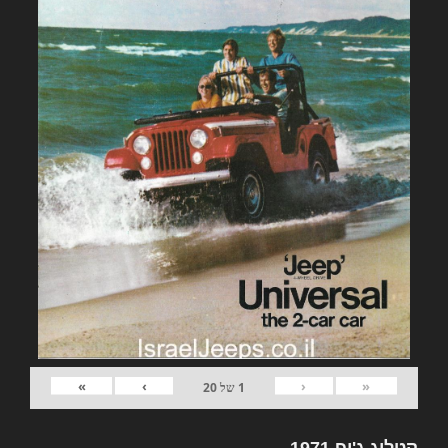
»
›
‹
«
1
של
20