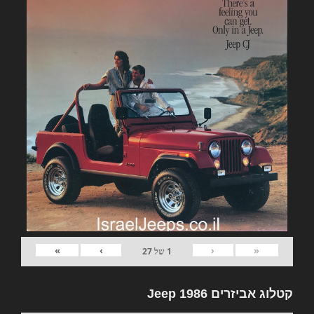
»
›
‹
«
1
של
27
קטלוג אביזרים Jeep 1986