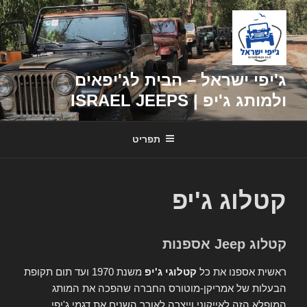
דילוג
לתוכן
ג'יפי ישראל – הבית לג'יפאים
ולמותג ג'יפ | ISRAEL JEEPS
תפריט
קטלוג ג'יפ
קטלוג Jeep אספנות
ראשית אספנו את כל
קטלוגי ג'יפ
משנת 1970 ועד תום תקופת
הבעלות של אמריקן-מוטורס החברה שהפכה את המותג
המופלא הזה לאייקוני וייצרה לאורך השנים את דגמי ג'יפי