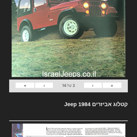
»
›
‹
«
2
של
16
קטלוג אביזרים Jeep 1984