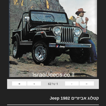
»
›
‹
«
1
של
62
קטלוג אביזרים 1982 Jeep