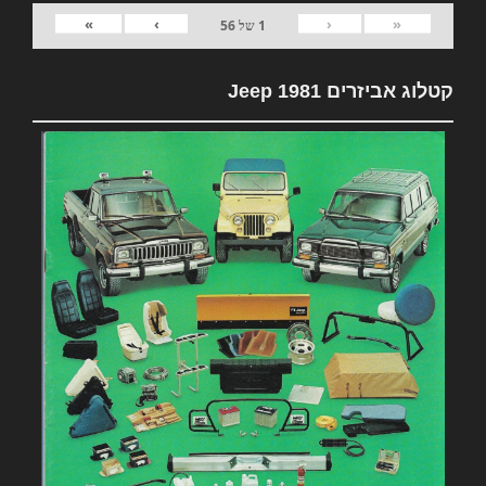
»
›
‹
«
1
של
56
קטלוג אביזרים 1981 Jeep