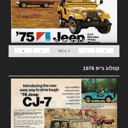
»
›
‹
«
1
של
19
קטלוג ג'יפ 1976