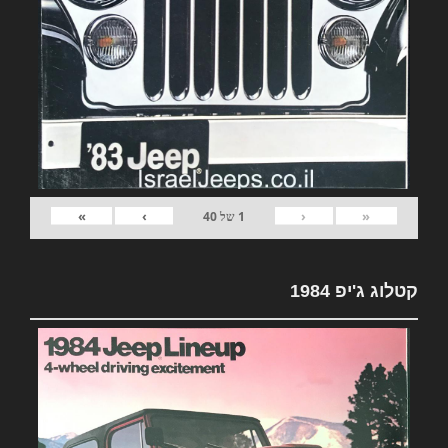
»
›
‹
«
1
של
40
קטלוג ג'יפ 1984