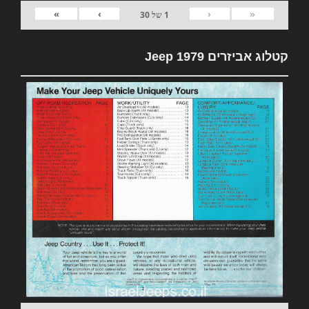
»
›
‹
«
1
של
30
קטלוג אביזרים 1979 Jeep