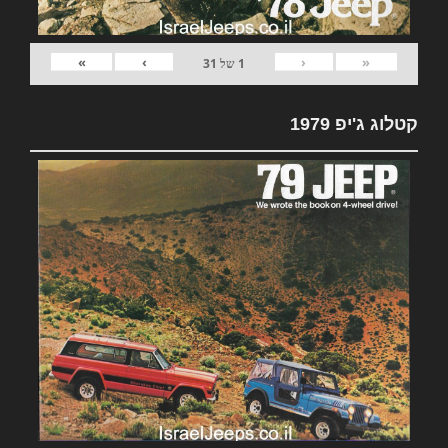
»
›
‹
«
1
של
31
קטלוג ג'יפ 1979