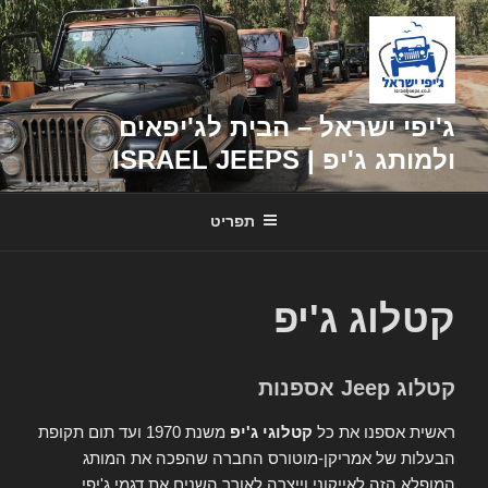
דילוג
לתוכן
ג'יפי ישראל – הבית לג'יפאים
ולמותג ג'יפ | ISRAEL JEEPS
תפריט
קטלוג ג'יפ
קטלוג Jeep אספנות
ראשית אספנו את כל
קטלוגי ג'יפ
משנת 1970 ועד תום תקופת
הבעלות של אמריקן-מוטורס החברה שהפכה את המותג
המופלא הזה לאייקוני וייצרה לאורך השנים את דגמי ג'יפי