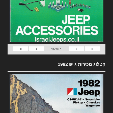
»
›
‹
«
1
של
16
קטלוג מכירות ג'יפ 1982