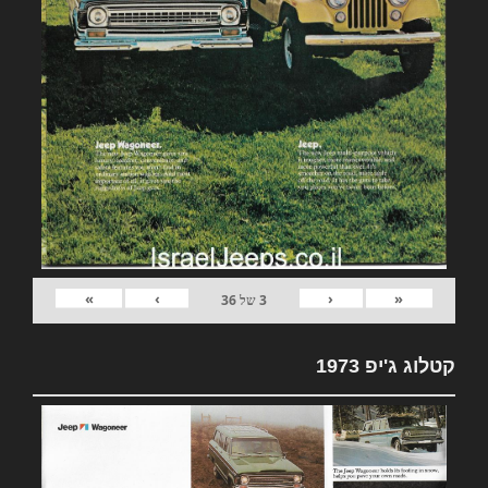
»
›
‹
«
3
של
36
קטלוג ג'יפ 1973