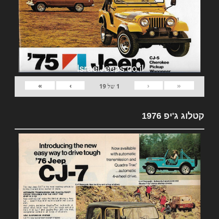
»
›
‹
«
1
של
19
קטלוג ג'יפ 1976