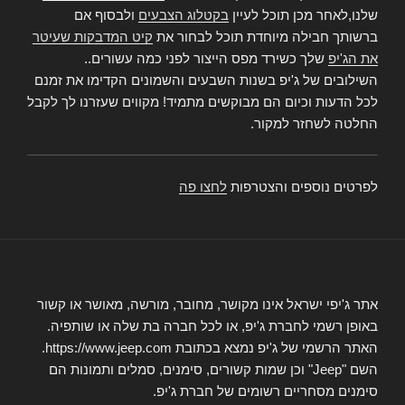
שלנו,לאחר מכן תוכל לעיין
בקטלוג הצבעים
ולבסוף אם
ברשותך חבילה מיוחדת תוכל לבחור את
קיט המדבקות שעיטר
את הג'יפ
שלך כשירד מפס הייצור לפני כמה עשורים..
השילובים של ג'יפ בשנות השבעים והשמונים הקדימו את זמנם
לכל הדעות וכיום הם מבוקשים מתמיד! מקווים שעזרנו לך לקבל
החלטה לשחזר למקור.
לפרטים נוספים והצטרפות
לחצו פה
אתר ג'יפי ישראל אינו מקושר, מחובר, מורשה, מאושר או קשור
באופן רשמי לחברת ג'יפ, או לכל חברה בת שלה או שותפיה.
האתר הרשמי של ג'יפ נמצא בכתובת https://www.jeep.com.
השם "Jeep" וכן שמות קשורים, סימנים, סמלים ותמונות הם
סימנים מסחריים רשומים של חברת ג'יפ.