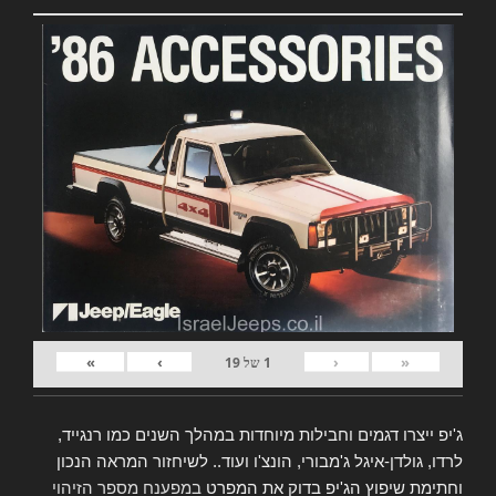
»
›
‹
«
1
של
19
ג'יפ ייצרו דגמים וחבילות מיוחדות במהלך השנים כמו רנגייד,
לרדו, גולדן-איגל ג'מבורי, הונצ'ו ועוד.. לשיחזור המראה הנכון
וחתימת שיפוץ הג'יפ בדוק את המפרט
במפענח מספר הזיהוי