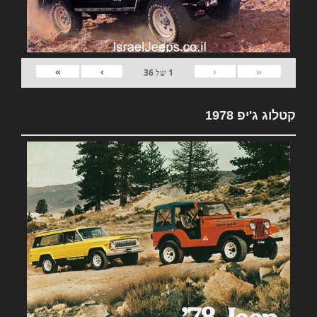
»
›
‹
«
1
של
36
קטלוג ג'יפ 1978