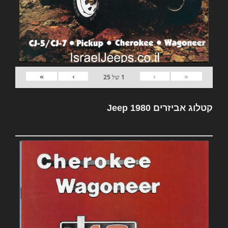
»
›
‹
«
1
של
25
קטלוג אביזרים Jeep 1980