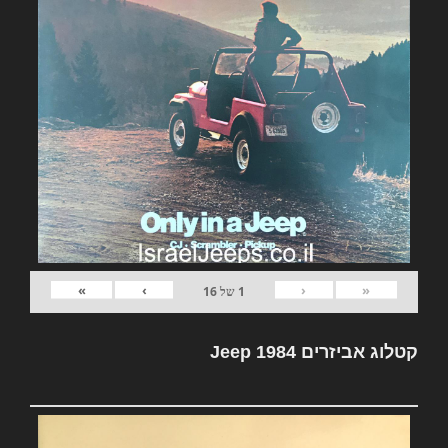
»
›
‹
«
1
של
16
קטלוג אביזרים Jeep 1984