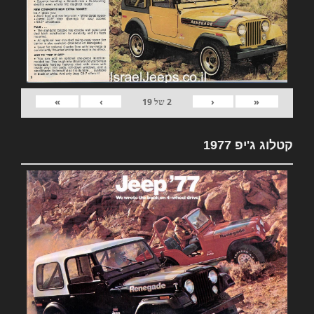
»
›
‹
«
2
של
19
קטלוג ג'יפ 1977