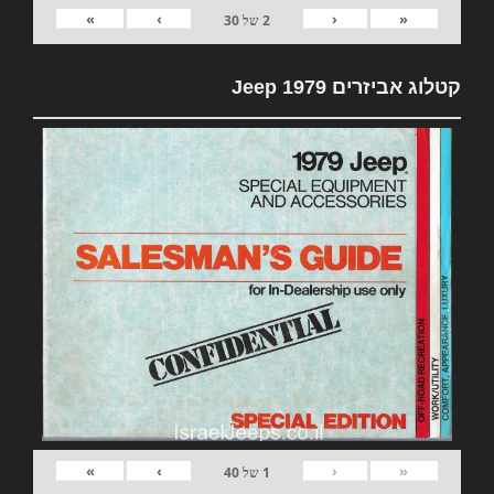
»
›
‹
«
2
של
30
קטלוג אביזרים 1979 Jeep
»
›
‹
«
1
של
40