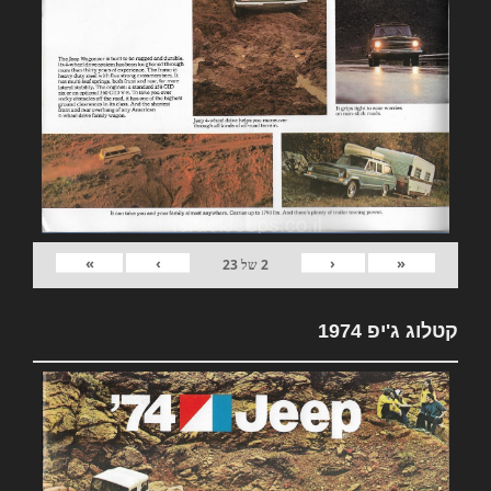
»
›
‹
«
2
של
23
קטלוג ג'יפ 1974