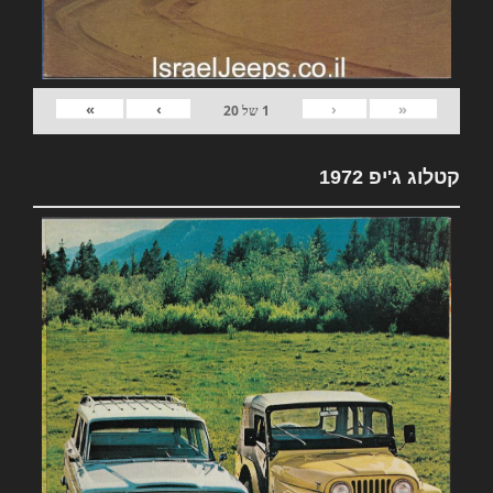
»
›
‹
«
1
של
20
קטלוג ג'יפ 1972