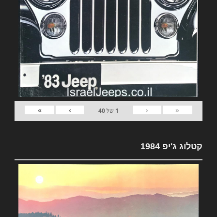
»
›
‹
«
1
של
40
קטלוג ג'יפ 1984