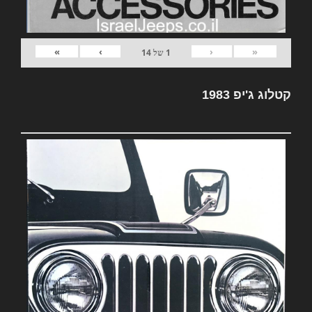
»
›
‹
«
1
של
14
קטלוג ג'יפ 1983