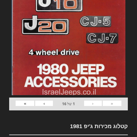
»
›
‹
«
1
של
16
קטלוג מכירות ג'יפ 1981