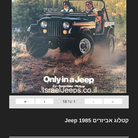
»
›
‹
«
1
של
18
קטלוג אביזרים Jeep 1985