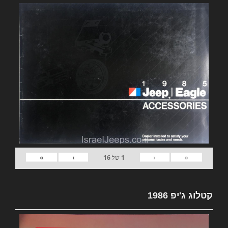
»
›
‹
«
1
של
16
קטלוג ג'יפ 1986