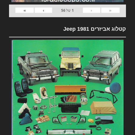
»
›
‹
«
1
של
56
קטלוג אביזרים 1981 Jeep