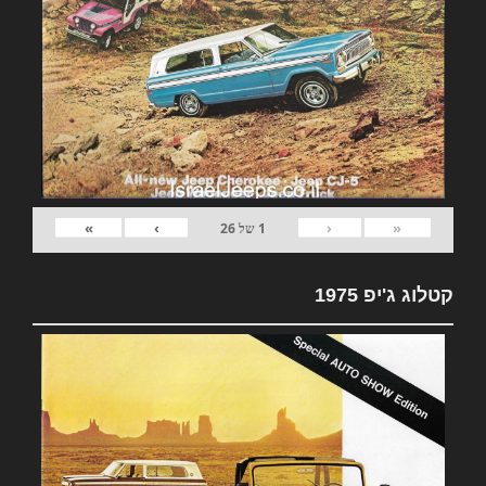
»
›
‹
«
1
של
26
קטלוג ג'יפ 1975