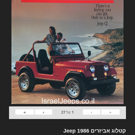
»
›
‹
«
1
של
27
קטלוג אביזרים Jeep 1986