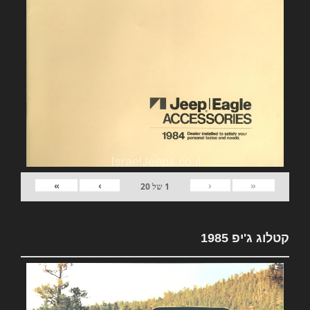
»
›
‹
«
1
של
20
קטלוג ג'יפ 1985