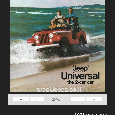
»
›
‹
«
1
של
20