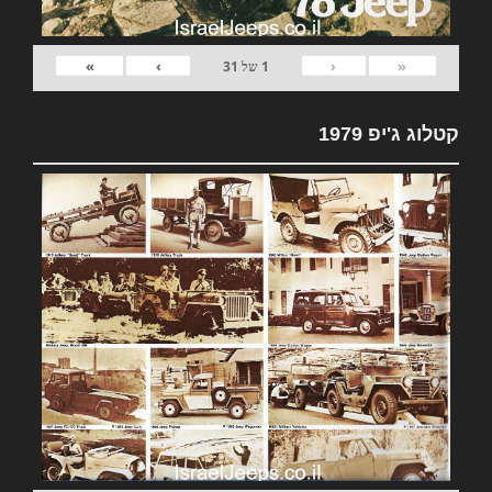
»
›
‹
«
1
של
31
קטלוג ג'יפ 1979