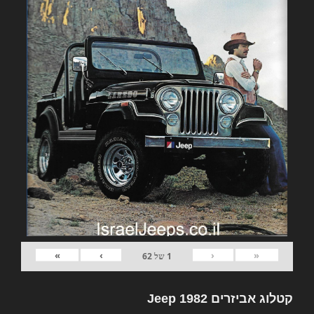
»
›
‹
«
1
של
62
קטלוג אביזרים 1982 Jeep