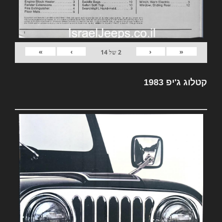
»
›
‹
«
2
של
14
קטלוג ג'יפ 1983