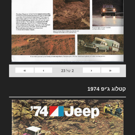
»
›
‹
«
2
של
23
קטלוג ג'יפ 1974