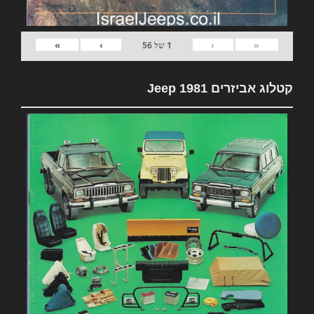
»
›
‹
«
1
של
56
קטלוג אביזרים 1981 Jeep