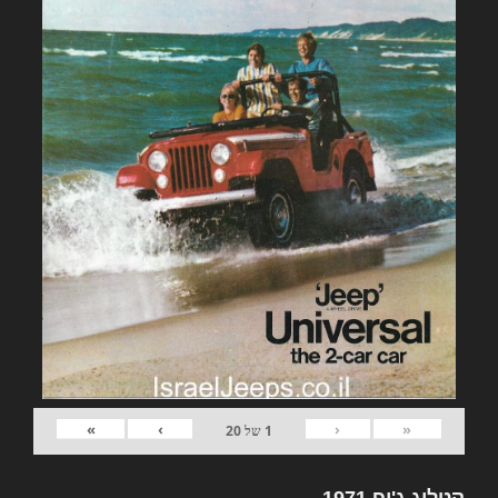
»
›
‹
«
1
של
20