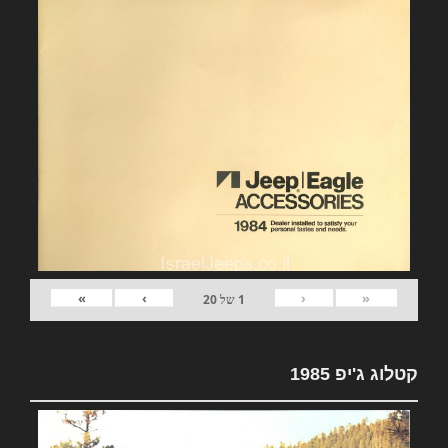
»
›
‹
«
1
של
20
קטלוג ג'יפ 1985