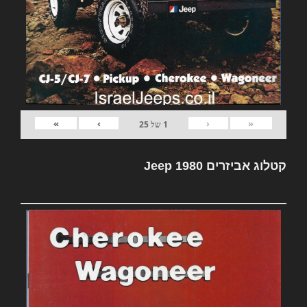
»
›
‹
«
1
של
25
קטלוג אביזרים Jeep 1980