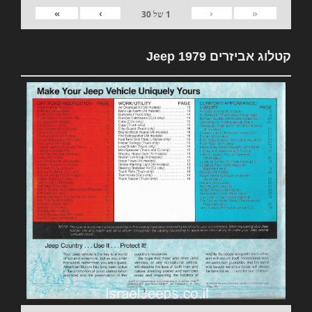
»
›
‹
«
1
של
30
קטלוג אביזרים 1979 Jeep