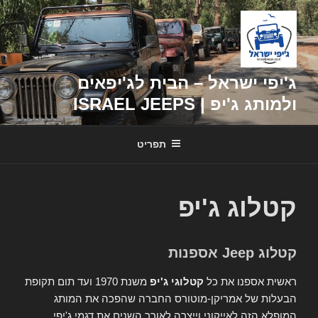
דילוג
לתוכן
ג'יפי ישראל – הבית לג'יפאים
ולמותג ג'יפ | ISRAEL JEEPS
תפריט
קטלוג ג'יפ
קטלוג Jeep אספנות
ראשית אספנו את כל
קטלוגי ג'יפ
משנת 1970 ועד תום תקופת
הבעלות של אמריקן-מוטורס החברה שהפכה את המותג
המופלא הזה לאייקוני וייצרה לאורך השנים את דגמי ג'יפי