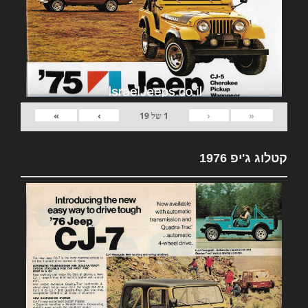
»
›
‹
«
1
של
19
קטלוג ג'יפ 1976