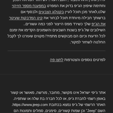
וחתימת שיפוץ הג'יפ בדוק את המפרט
במפענח מספר הזיהוי
שלנו,לאחר מכן תוכל לעיין
בקטלוג הצבעים
ולבסוף אם
ברשותך חבילה מיוחדת תוכל לבחור את
קיט המדבקות שעיטר
את הג'יפ
שלך כשירד מפס הייצור לפני כמה עשורים..
השילובים של ג'יפ בשנות השבעים והשמונים הקדימו את זמנם
לכל הדעות וכיום הם מבוקשים מתמיד! מקווים שעזרנו לך לקבל
החלטה לשחזר למקור.
לפרטים נוספים והצטרפות
לחצו פה
אתר ג'יפי ישראל אינו מקושר, מחובר, מורשה, מאושר או קשור
באופן רשמי לחברת ג'יפ, או לכל חברה בת שלה או שותפיה.
האתר הרשמי של ג'יפ נמצא בכתובת https://www.jeep.com.
השם "Jeep" וכן שמות קשורים, סימנים, סמלים ותמונות הם