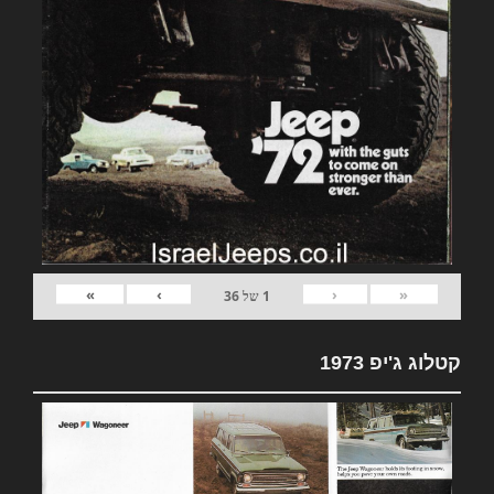
»
›
‹
«
1
של
36
קטלוג ג'יפ 1973