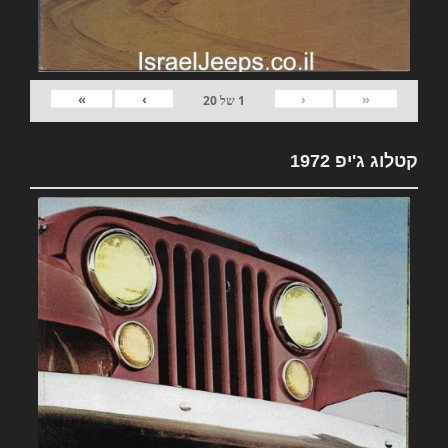
»
›
‹
«
1
של
20
קטלוג ג'יפ 1972