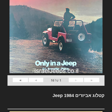
»
›
‹
«
1
של
16
קטלוג אביזרים Jeep 1984