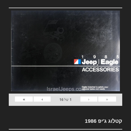
»
›
‹
«
1
של
16
קטלוג ג'יפ 1986