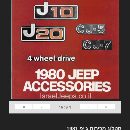
»
›
‹
«
1
של
16
קטלוג מכירות ג'יפ 1981