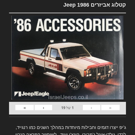
קטלוג אביזרים Jeep 1986
»
›
‹
«
1
של
19
ג'יפ ייצרו דגמים וחבילות מיוחדות במהלך השנים כמו רנגייד,
לרדו, גולדן-איגל ג'מבורי, הונצ'ו ועוד.. לשיחזור המראה הנכון