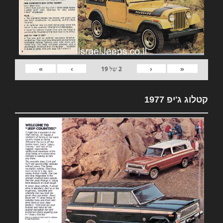
»
›
‹
«
2
של
19
קטלוג ג'יפ 1977