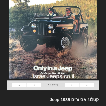
»
›
‹
«
1
של
18
קטלוג אביזרים Jeep 1985