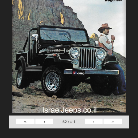
»
›
‹
«
1
של
62