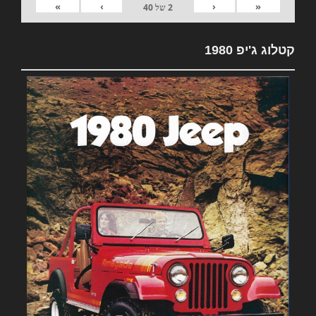
»
›
‹
«
2
של
40
קטלוג ג'יפ 1980