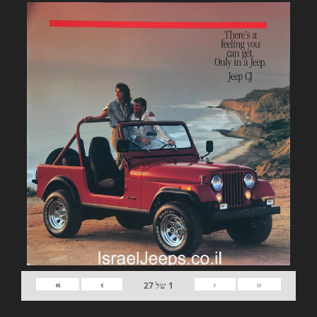
»
›
‹
«
1
של
27