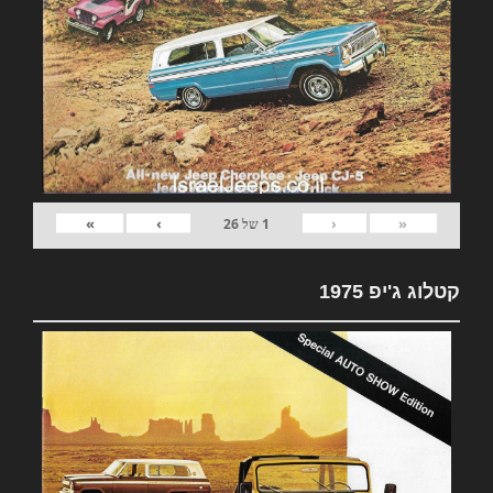
»
›
‹
«
1
של
26
קטלוג ג'יפ 1975