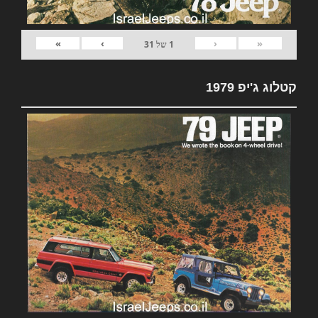
»
›
‹
«
1
של
31
קטלוג ג'יפ 1979