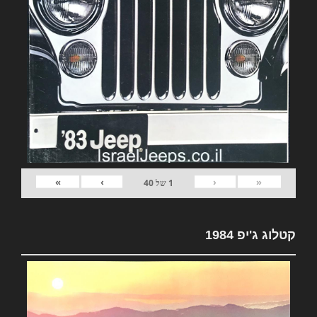
»
›
‹
«
1
של
40
קטלוג ג'יפ 1984