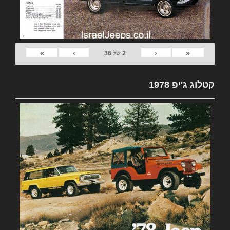
»
›
‹
«
2
של
36
קטלוג ג'יפ 1978