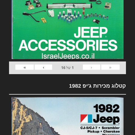
»
›
‹
«
1
של
16
קטלוג מכירות ג'יפ 1982