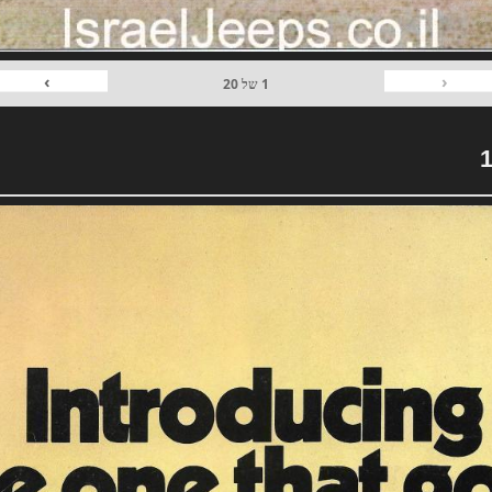
›
‹
1
של
20