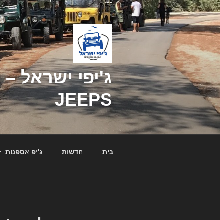
דילוג
לתוכן
JEEPS
בית
חדשות
ג'יפ אספנות