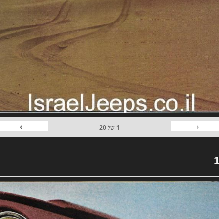
›
‹
1
של
20