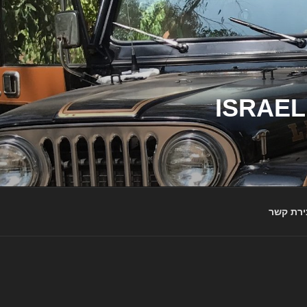
ג'יפי ישראל – הבית לג'יפאים ולמותג ג'יפ | ISRAEL
ירת קשר