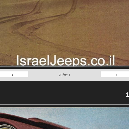
›
‹
1
של
20