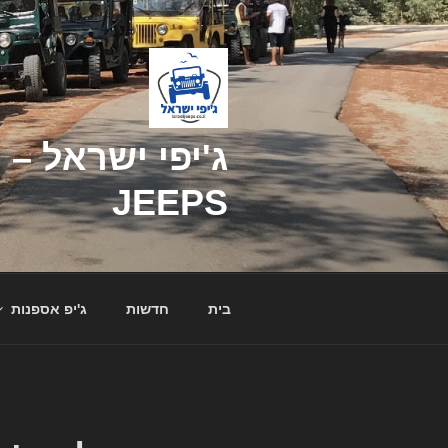
דילוג
לתוכן
JEEPS
בית
חדשות
ג'יפ אספנות