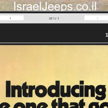
›
‹
1
של
20