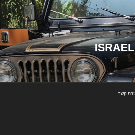
ג'יפי ישראל – הבית לג'יפאים ולמותג ג'יפ | ISRAEL
ירת קשר