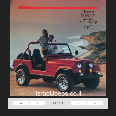
»
›
‹
«
1
של
27