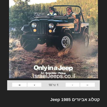
»
›
‹
«
1
של
18
קטלוג אביזרים Jeep 1985