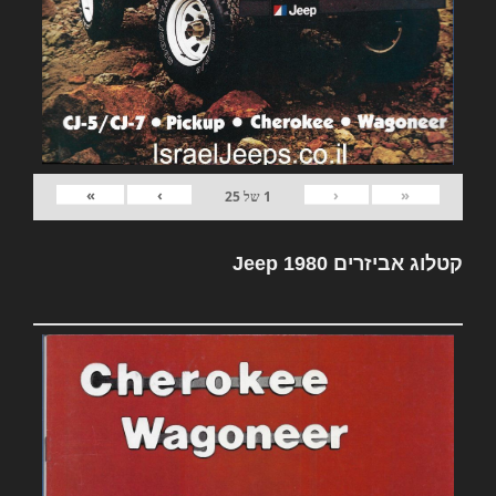
»
›
‹
«
1
של
25
קטלוג אביזרים Jeep 1980