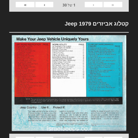
»
›
‹
«
1
של
30
קטלוג אביזרים 1979 Jeep