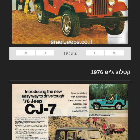
»
›
‹
«
2
של
19
קטלוג ג'יפ 1976