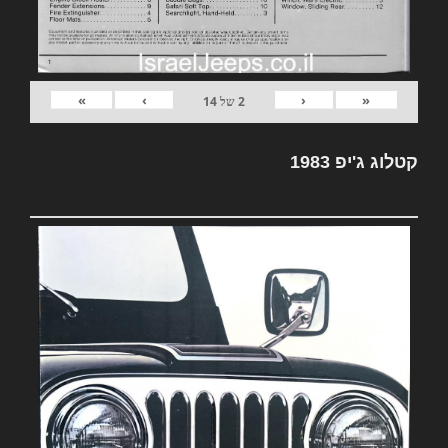
»
›
‹
«
2
של
14
קטלוג ג'יפ 1983