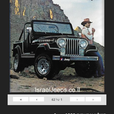
»
›
‹
«
1
של
62