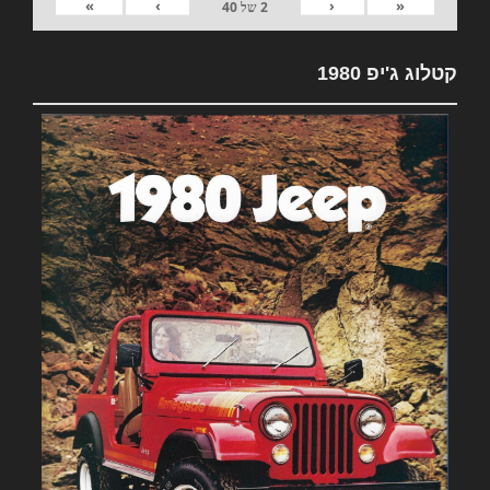
»
›
‹
«
2
של
40
קטלוג ג'יפ 1980