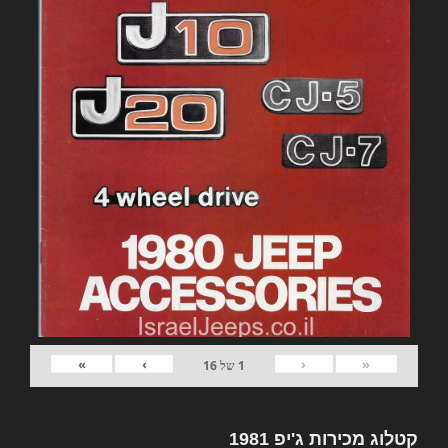
»
›
‹
«
1
של
16
קטלוג מכירות ג'יפ 1981