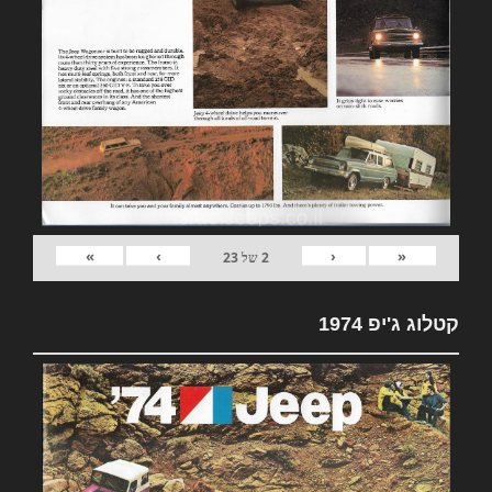
»
›
‹
«
2
של
23
קטלוג ג'יפ 1974