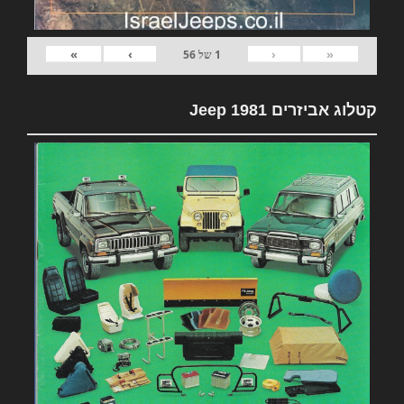
»
›
‹
«
1
של
56
קטלוג אביזרים 1981 Jeep