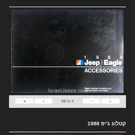
»
›
‹
«
1
של
16
קטלוג ג'יפ 1986