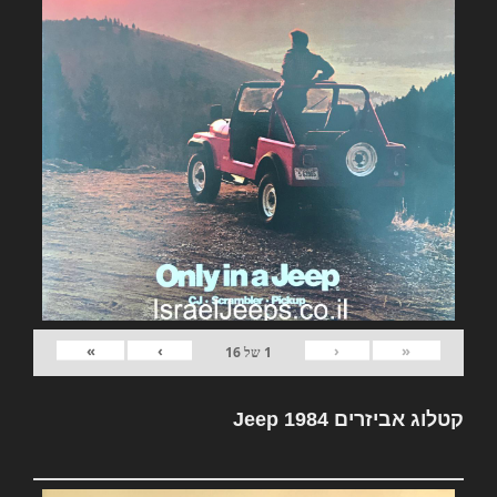
»
›
‹
«
1
של
16
קטלוג אביזרים Jeep 1984