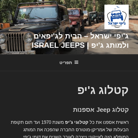
דילוג
לתוכן
ג'יפי ישראל – הבית לג'יפאים
ולמותג ג'יפ | ISRAEL JEEPS
תפריט
קטלוג ג'יפ
קטלוג Jeep אספנות
ראשית אספנו את כל
קטלוגי ג'יפ
משנת 1970 ועד תום תקופת
הבעלות של אמריקן-מוטורס החברה שהפכה את המותג
המופלא הזה לאייקוני וייצרה לאורך השנים את דגמי ג'יפי