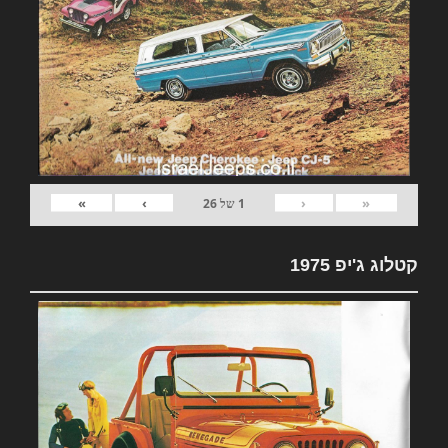
»
›
‹
«
1
של
26
קטלוג ג'יפ 1975