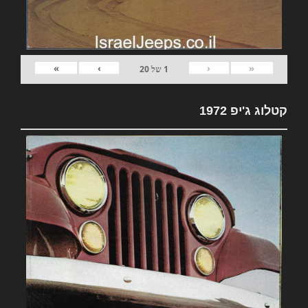
»
›
‹
«
1
של
20
קטלוג ג'יפ 1972