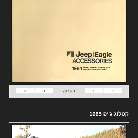
»
›
‹
«
1
של
20
קטלוג ג'יפ 1985