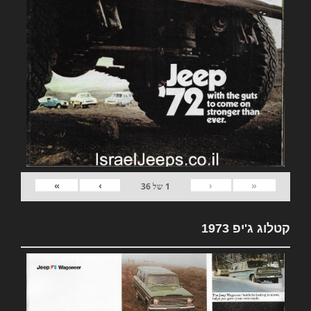
»
›
‹
«
1
של
36
קטלוג ג'יפ 1973