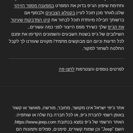
וחתימת שיפוץ הג'יפ בדוק את המפרט
במפענח מספר הזיהוי
שלנו,לאחר מכן תוכל לעיין
בקטלוג הצבעים
ולבסוף אם
ברשותך חבילה מיוחדת תוכל לבחור את
קיט המדבקות שעיטר
את הג'יפ
שלך כשירד מפס הייצור לפני כמה עשורים..
השילובים של ג'יפ בשנות השבעים והשמונים הקדימו את זמנם
לכל הדעות וכיום הם מבוקשים מתמיד! מקווים שעזרנו לך לקבל
החלטה לשחזר למקור.
לפרטים נוספים והצטרפות
לחצו פה
אתר ג'יפי ישראל אינו מקושר, מחובר, מורשה, מאושר או קשור
באופן רשמי לחברת ג'יפ, או לכל חברה בת שלה או שותפיה.
האתר הרשמי של ג'יפ נמצא בכתובת https://www.jeep.com.
השם "Jeep" וכן שמות קשורים, סימנים, סמלים ותמונות הם