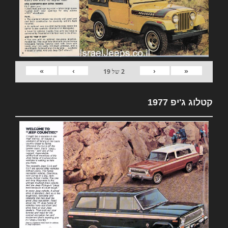
»
›
‹
«
2
של
19
קטלוג ג'יפ 1977