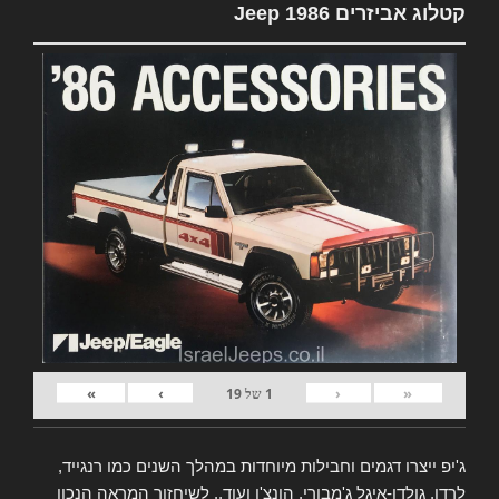
קטלוג אביזרים Jeep 1986
»
›
‹
«
1
של
19
ג'יפ ייצרו דגמים וחבילות מיוחדות במהלך השנים כמו רנגייד,
לרדו, גולדן-איגל ג'מבורי, הונצ'ו ועוד.. לשיחזור המראה הנכון