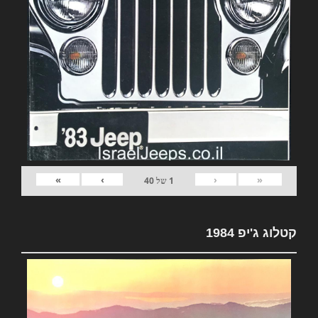
»
›
‹
«
1
של
40
קטלוג ג'יפ 1984