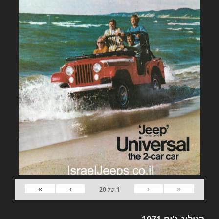
»
›
‹
«
1
של
20