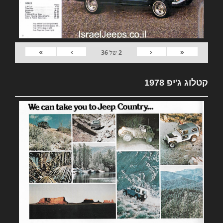
»
›
‹
«
2
של
36
קטלוג ג'יפ 1978