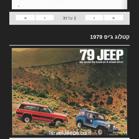
»
›
‹
«
2
של
31
קטלוג ג'יפ 1979