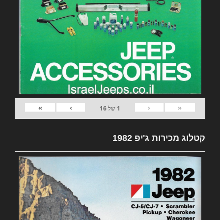
»
›
‹
«
1
של
16
קטלוג מכירות ג'יפ 1982