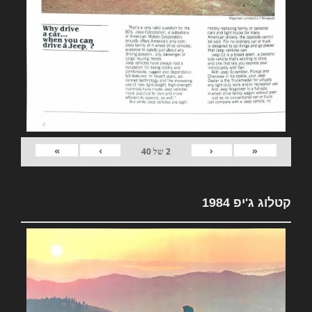
»
›
‹
«
2
של
40
קטלוג ג'יפ 1984