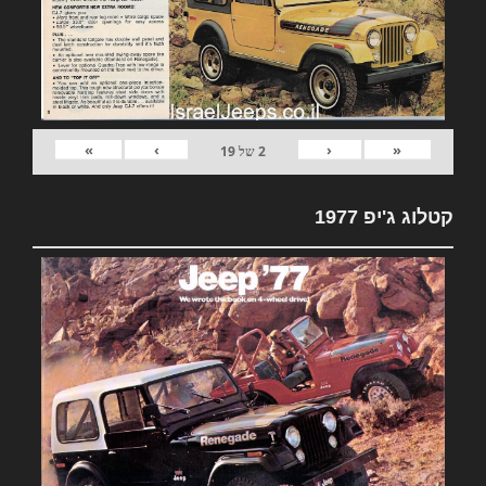
»
›
‹
«
2
של
19
קטלוג ג'יפ 1977