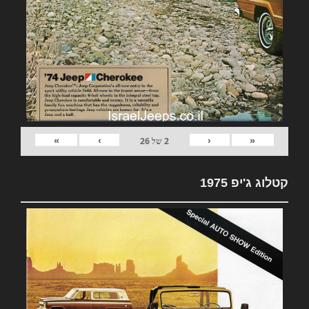
»
›
‹
«
2
של
26
קטלוג ג'יפ 1975