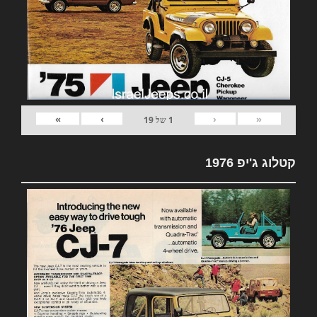
»
›
‹
«
1
של
19
קטלוג ג'יפ 1976