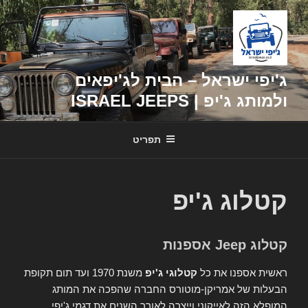
דילוג
לתוכן
ג'יפי ישראל – הבית לג'יפאים
ולמותג ג'יפ | ISRAEL JEEPS
תפריט
קטלוג ג'יפ
קטלוג Jeep אספנות
ראשית אספנו את כל
קטלוגי ג'יפ
משנת 1970 ועד תום תקופת
הבעלות של אמריקן-מוטורס החברה שהפכה את המותג
המופלא הזה לאייקוני וייצרה לאורך השנים את דגמי ג'יפי