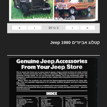
»
›
‹
«
2
של
25
קטלוג אביזרים Jeep 1980