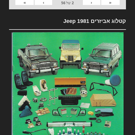
»
›
‹
«
2
של
56
קטלוג אביזרים 1981 Jeep