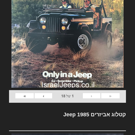
»
›
‹
«
1
של
18
קטלוג אביזרים Jeep 1985