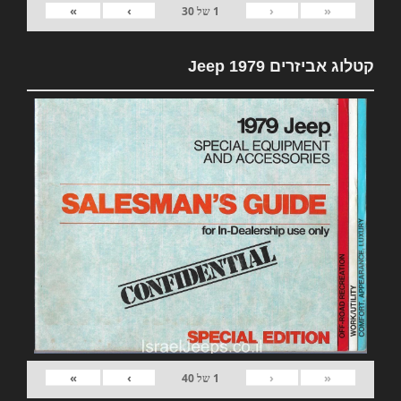
»
›
‹
«
1
של
30
קטלוג אביזרים 1979 Jeep
»
›
‹
«
1
של
40