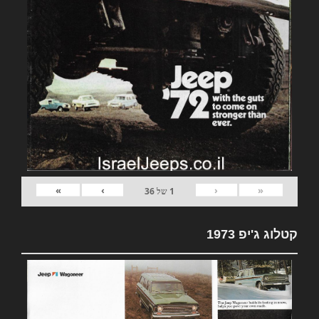
»
›
‹
«
1
של
36
קטלוג ג'יפ 1973