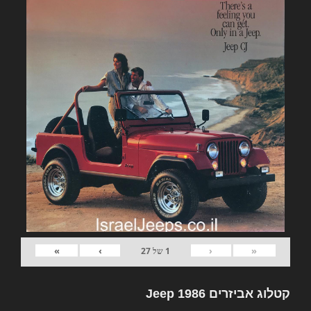
»
›
‹
«
1
של
27
קטלוג אביזרים Jeep 1986