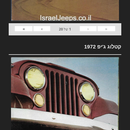
»
›
‹
«
1
של
20
קטלוג ג'יפ 1972