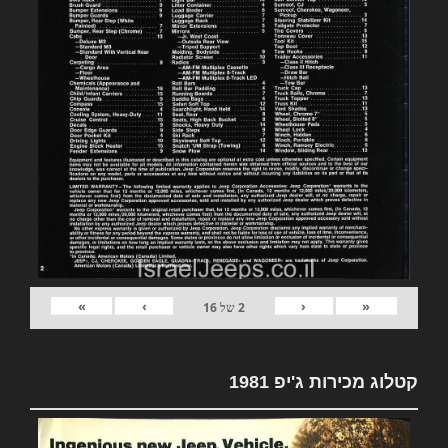
»
›
‹
«
2
של
16
קטלוג מכירות ג'יפ 1981