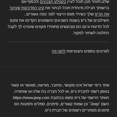
שלנו,לאחר מכן תוכל לעיין
בקטלוג הצבעים
ולבסוף אם
ברשותך חבילה מיוחדת תוכל לבחור את
קיט המדבקות שעיטר
את הג'יפ
שלך כשירד מפס הייצור לפני כמה עשורים..
השילובים של ג'יפ בשנות השבעים והשמונים הקדימו את זמנם
לכל הדעות וכיום הם מבוקשים מתמיד! מקווים שעזרנו לך לקבל
החלטה לשחזר למקור.
לפרטים נוספים והצטרפות
לחצו פה
אתר ג'יפי ישראל אינו מקושר, מחובר, מורשה, מאושר או קשור
באופן רשמי לחברת ג'יפ, או לכל חברה בת שלה או שותפיה.
האתר הרשמי של ג'יפ נמצא בכתובת https://www.jeep.com.
השם "Jeep" וכן שמות קשורים, סימנים, סמלים ותמונות הם
סימנים מסחריים רשומים של חברת ג'יפ.