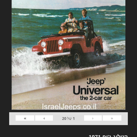
»
›
‹
«
1
של
20