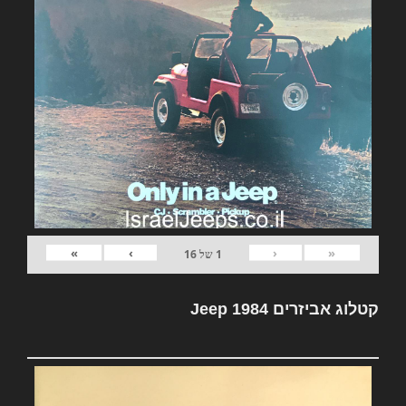
»
›
‹
«
1
של
16
קטלוג אביזרים Jeep 1984