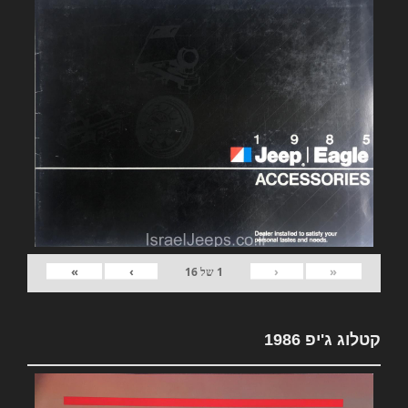
»
›
‹
«
1
של
16
קטלוג ג'יפ 1986