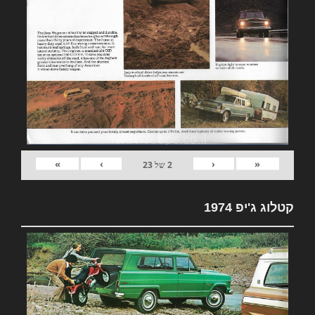
»
›
‹
«
2
של
23
קטלוג ג'יפ 1974