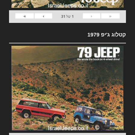
»
›
‹
«
1
של
31
קטלוג ג'יפ 1979