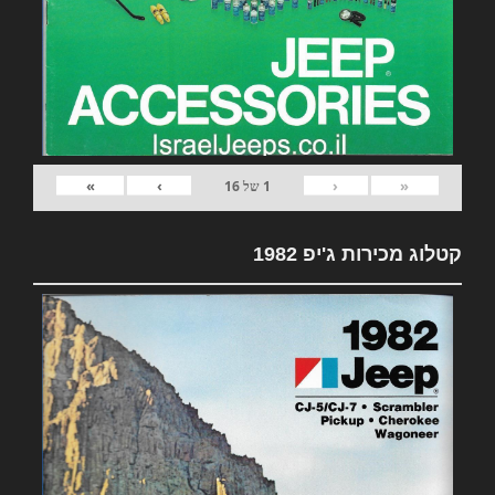
»
›
‹
«
1
של
16
קטלוג מכירות ג'יפ 1982