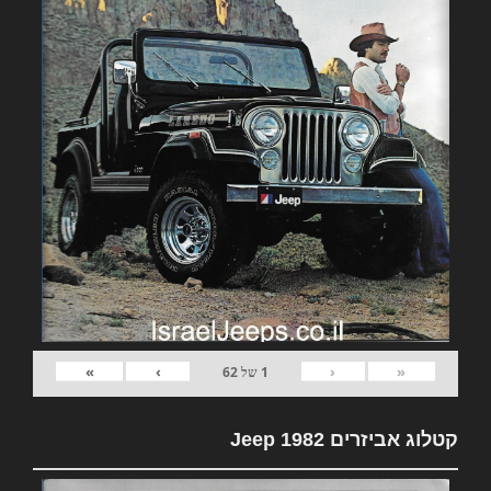
»
›
‹
«
1
של
62
קטלוג אביזרים 1982 Jeep