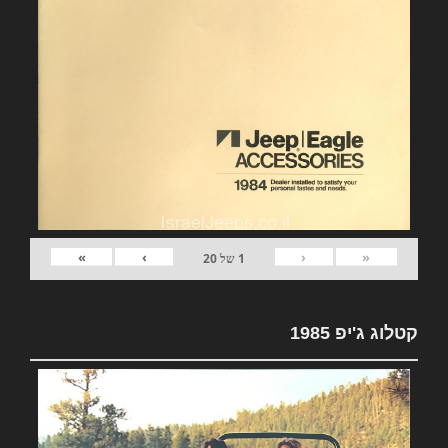
»
›
‹
«
1
של
20
קטלוג ג'יפ 1985