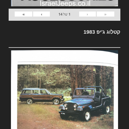
»
›
‹
«
1
של
14
קטלוג ג'יפ 1983