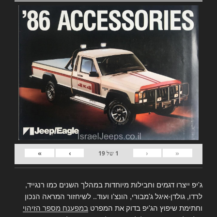
»
›
‹
«
1
של
19
ג'יפ ייצרו דגמים וחבילות מיוחדות במהלך השנים כמו רנגייד,
לרדו, גולדן-איגל ג'מבורי, הונצ'ו ועוד.. לשיחזור המראה הנכון
וחתימת שיפוץ הג'יפ בדוק את המפרט
במפענח מספר הזיהוי