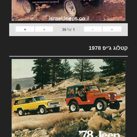
»
›
‹
«
1
של
36
קטלוג ג'יפ 1978