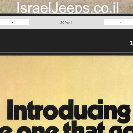
›
‹
1
של
20