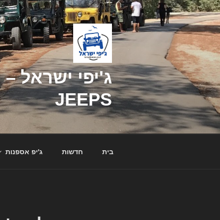
דילוג
לתוכן
JEEPS
בית
חדשות
ג'יפ אספנות