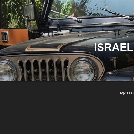
ג'יפי ישראל – הבית לג'יפאים ולמותג ג'יפ | ISRAEL
ירת קשר