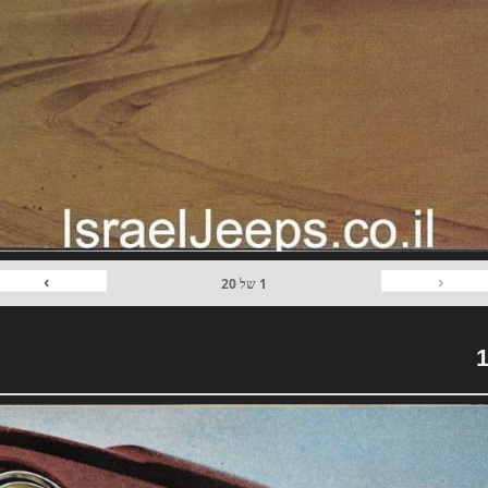
›
‹
1
של
20