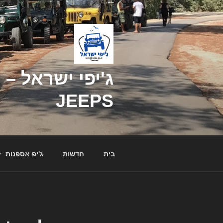
דילוג
לתוכן
JEEPS
בית
חדשות
ג'יפ אספנות