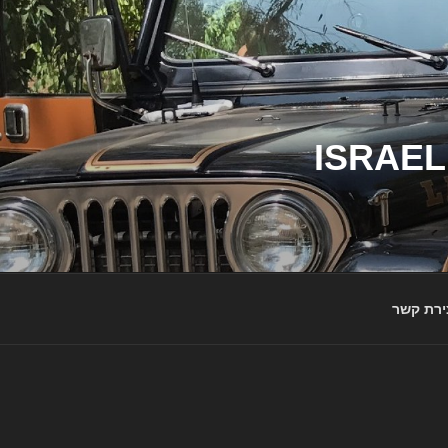
ג'יפי ישראל – הבית לג'יפאים ולמותג ג'יפ | ISRAEL
ירת קשר