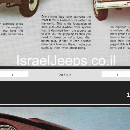
›
‹
2
של
20