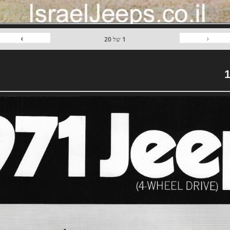
›
‹
1
של
20