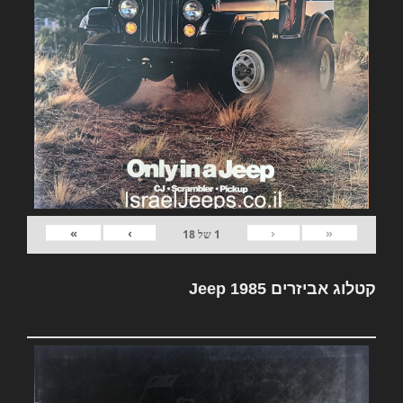
»
›
‹
«
1
של
18
קטלוג אביזרים Jeep 1985