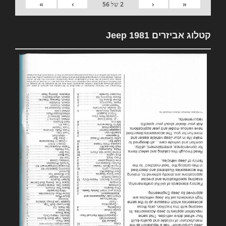
»
›
‹
«
2
של
56
קטלוג אביזרים 1981 Jeep