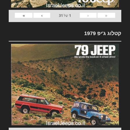
»
›
‹
«
1
של
31
קטלוג ג'יפ 1979