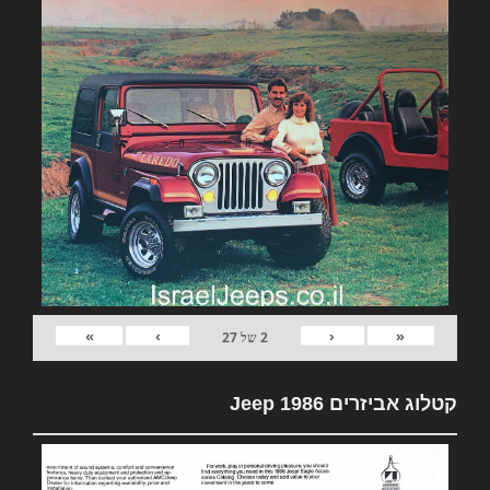
»
›
‹
«
2
של
27
קטלוג אביזרים Jeep 1986