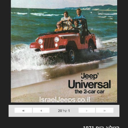
»
›
‹
«
1
של
20