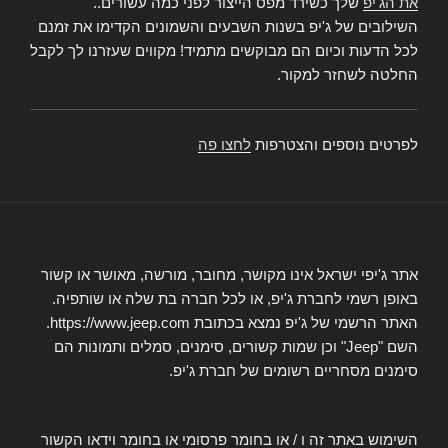
את הג'יפ
שלך כשירד מפס הייצור לפני כמה עשורים..
השילובים של ג'יפ בשנות השבעים והשמונים הקדימו את זמנם
לכל הדעות וכיום הם מבוקשים מתמיד! מקווים שעזרנו לך לקבל
החלטה לשחזר למקור.
לפרטים נוספים והצטרפות
לחצו פה
אתר ג'יפי ישראל אינו מקושר, מחובר, מורשה, מאושר או קשור
באופן רשמי לחברת ג'יפ, או לכל חברה בת שלה או שותפיה.
האתר הרשמי של ג'יפ נמצא בכתובת https://www.jeep.com.
השם "Jeep" וכן שמות קשורים, סימנים, סמלים ותמונות הם
סימנים מסחריים רשומים של חברת ג'יפ.
השימוש באתר זה ו / או בחומר פרסומי או בחומר וידאו הקשור