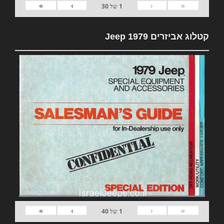
»
›
‹
«
1
של
30
קטלוג אביזרים 1979 Jeep
»
›
‹
«
1
של
40