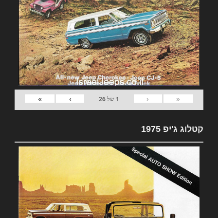
»
›
‹
«
1
של
26
קטלוג ג'יפ 1975