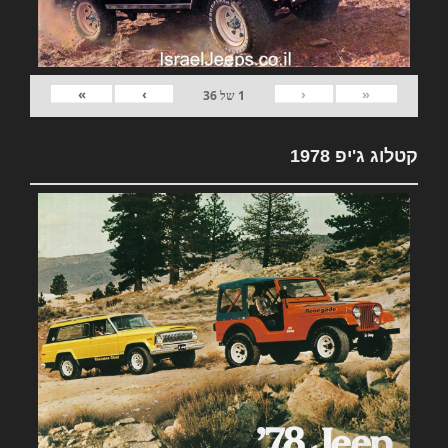
»
›
‹
«
1
של
36
קטלוג ג'יפ 1978