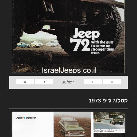
»
›
‹
«
1
של
36
קטלוג ג'יפ 1973