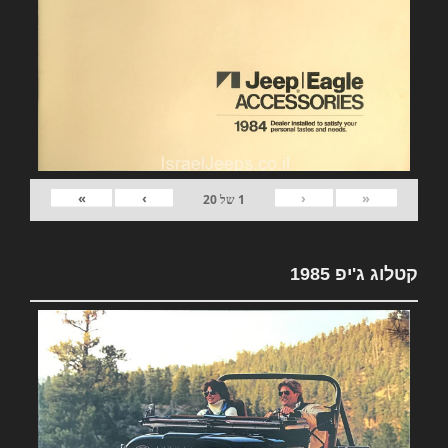
»
›
‹
«
1
של
20
קטלוג ג'יפ 1985