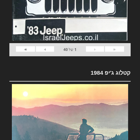
»
›
‹
«
1
של
40
קטלוג ג'יפ 1984