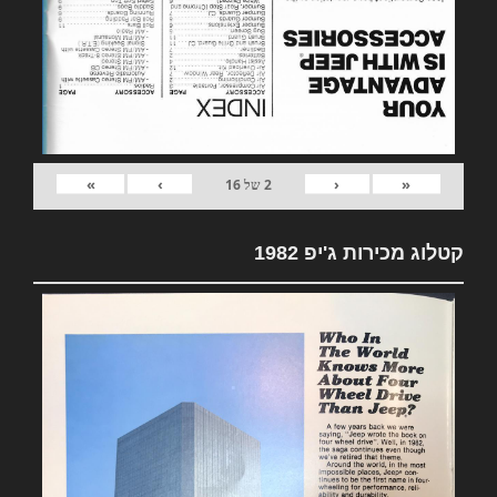
»
›
‹
«
2
של
16
קטלוג מכירות ג'יפ 1982