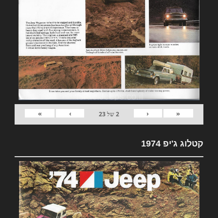
»
›
‹
«
2
של
23
קטלוג ג'יפ 1974