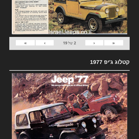
»
›
‹
«
2
של
19
קטלוג ג'יפ 1977