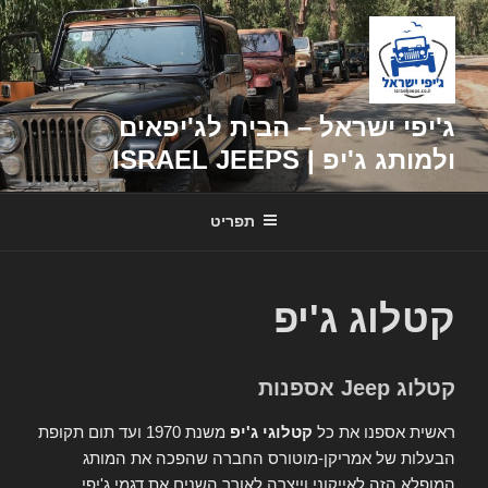
דילוג
לתוכן
ג'יפי ישראל – הבית לג'יפאים
ולמותג ג'יפ | ISRAEL JEEPS
תפריט
קטלוג ג'יפ
קטלוג Jeep אספנות
ראשית אספנו את כל
קטלוגי ג'יפ
משנת 1970 ועד תום תקופת
הבעלות של אמריקן-מוטורס החברה שהפכה את המותג
המופלא הזה לאייקוני וייצרה לאורך השנים את דגמי ג'יפי