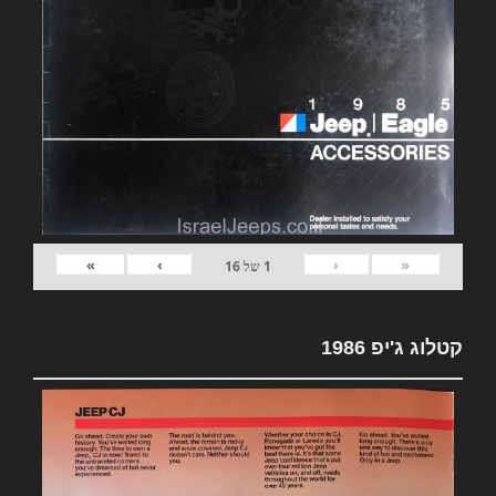
»
›
‹
«
1
של
16
קטלוג ג'יפ 1986