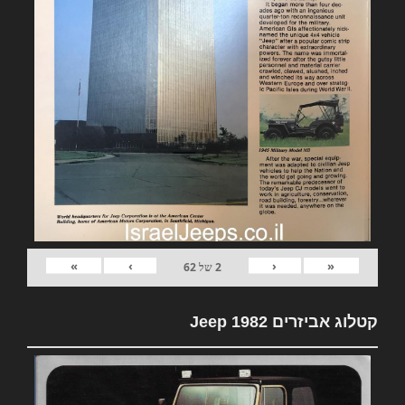
»
›
‹
«
2
של
62
קטלוג אביזרים 1982 Jeep