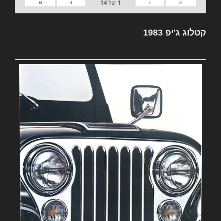
»
›
‹
«
1
של
14
קטלוג ג'יפ 1983