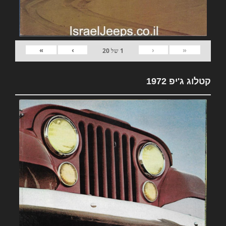
»
›
‹
«
1
של
20
קטלוג ג'יפ 1972