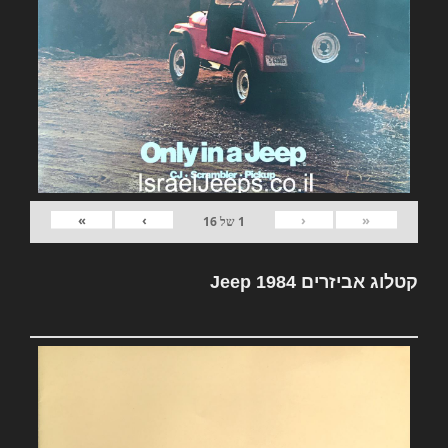
»
›
‹
«
1
של
16
קטלוג אביזרים Jeep 1984