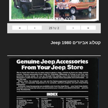
»
›
‹
«
2
של
25
קטלוג אביזרים Jeep 1980