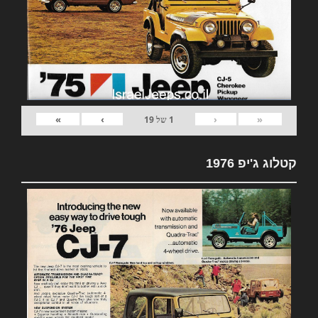
»
›
‹
«
1
של
19
קטלוג ג'יפ 1976