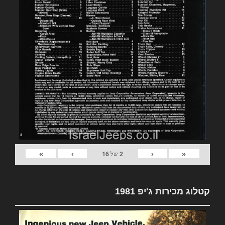
»
›
‹
«
2
של
16
קטלוג מכירות ג'יפ 1981