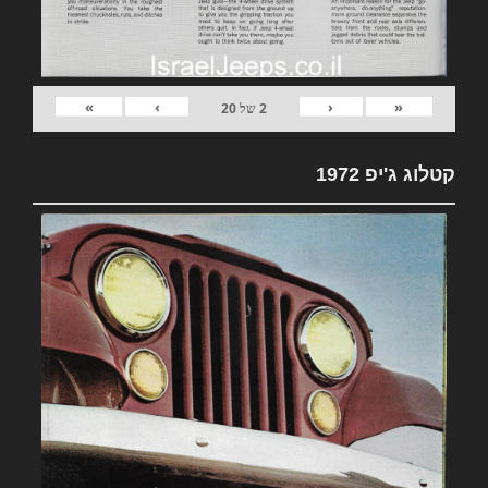
»
›
‹
«
2
של
20
קטלוג ג'יפ 1972