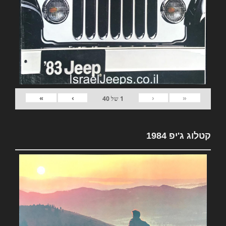
»
›
‹
«
1
של
40
קטלוג ג'יפ 1984