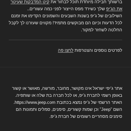
ברשותך חבילה מיוחדת תוכל לבחור את
קיט המדבקות שעיטר
את הג'יפ
שלך כשירד מפס הייצור לפני כמה עשורים..
השילובים של ג'יפ בשנות השבעים והשמונים הקדימו את זמנם
לכל הדעות וכיום הם מבוקשים מתמיד! מקווים שעזרנו לך לקבל
החלטה לשחזר למקור.
לפרטים נוספים והצטרפות
לחצו פה
אתר ג'יפי ישראל אינו מקושר, מחובר, מורשה, מאושר או קשור
באופן רשמי לחברת ג'יפ, או לכל חברה בת שלה או שותפיה.
האתר הרשמי של ג'יפ נמצא בכתובת https://www.jeep.com.
השם "Jeep" וכן שמות קשורים, סימנים, סמלים ותמונות הם
סימנים מסחריים רשומים של חברת ג'יפ.