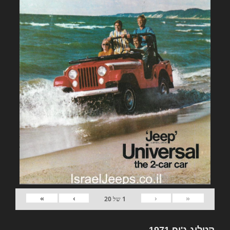
»
›
‹
«
1
של
20