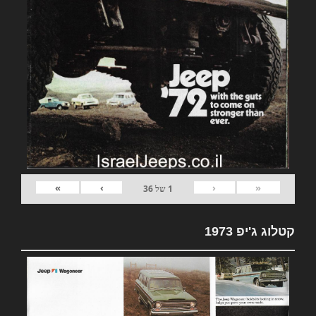
»
›
‹
«
1
של
36
קטלוג ג'יפ 1973