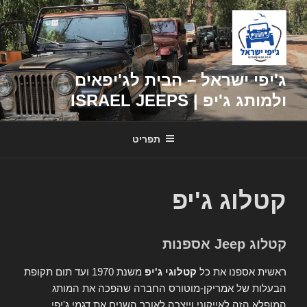
דילוג
לתוכן
ג'יפי ישראל – הבית לג'יפאים
ולמותג ג'יפ | ISRAEL JEEPS
תפריט
קטלוג ג'יפ
קטלוג Jeep אספנות
ראשית אספנו את כל
קטלוגי ג'יפ
משנת 1970 ועד תום תקופת
הבעלות של אמריקן-מוטורס החברה שהפכה את המותג
המופלא הזה לאייקוני וייצרה לאורך השנים את דגמי ג'יפי