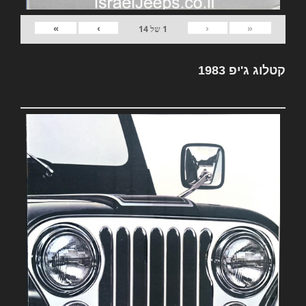
»
›
‹
«
1
של
14
קטלוג ג'יפ 1983