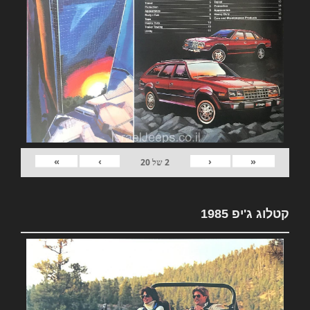
»
›
‹
«
2
של
20
קטלוג ג'יפ 1985