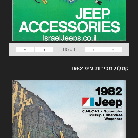
»
›
‹
«
1
של
16
קטלוג מכירות ג'יפ 1982