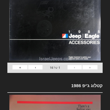
»
›
‹
«
1
של
16
קטלוג ג'יפ 1986