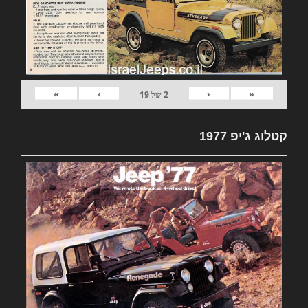
»
›
‹
«
2
של
19
קטלוג ג'יפ 1977