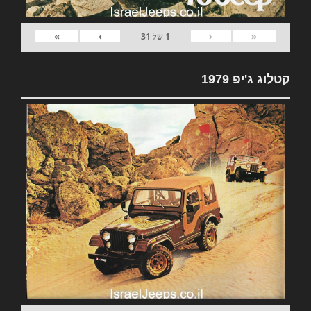
»
›
‹
«
1
של
31
קטלוג ג'יפ 1979