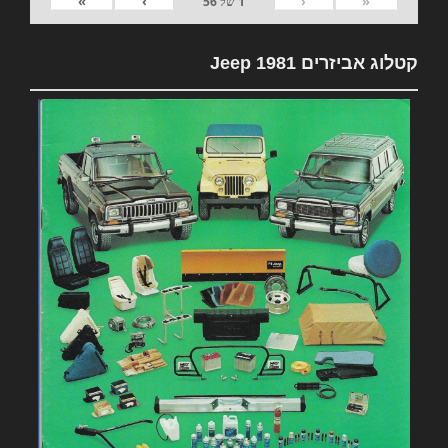
»
›
‹
«
1
של
56
קטלוג אביזרים 1981 Jeep