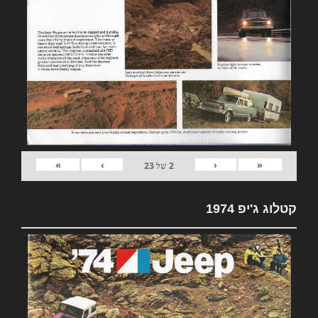
»
›
‹
«
2
של
23
קטלוג ג'יפ 1974