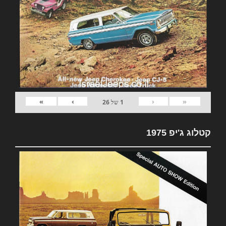
»
›
‹
«
1
של
26
קטלוג ג'יפ 1975