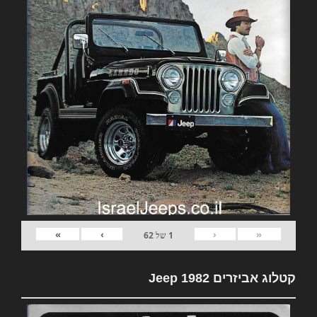
»
›
‹
«
1
של
62
קטלוג אביזרים 1982 Jeep