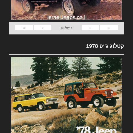
»
›
‹
«
1
של
36
קטלוג ג'יפ 1978