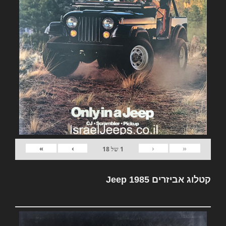
»
›
‹
«
1
של
18
קטלוג אביזרים Jeep 1985