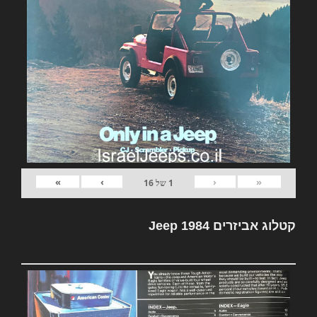
»
›
‹
«
1
של
16
קטלוג אביזרים Jeep 1984