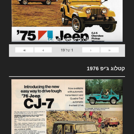
»
›
‹
«
1
של
19
קטלוג ג'יפ 1976