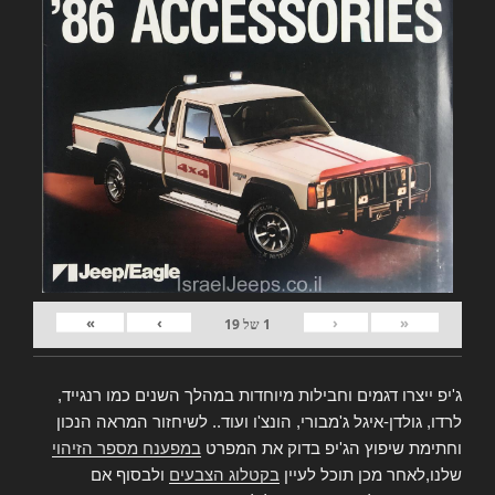
»
›
‹
«
1
של
19
ג'יפ ייצרו דגמים וחבילות מיוחדות במהלך השנים כמו רנגייד,
לרדו, גולדן-איגל ג'מבורי, הונצ'ו ועוד.. לשיחזור המראה הנכון
וחתימת שיפוץ הג'יפ בדוק את המפרט
במפענח מספר הזיהוי
שלנו,לאחר מכן תוכל לעיין
בקטלוג הצבעים
ולבסוף אם