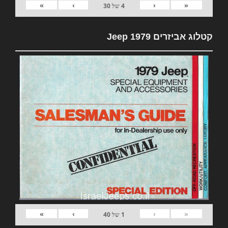
»
›
‹
«
4
של
30
קטלוג אביזרים 1979 Jeep
»
›
‹
«
1
של
40