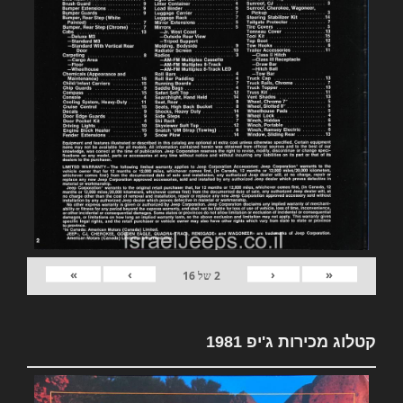
»
›
‹
«
2
של
16
קטלוג מכירות ג'יפ 1981