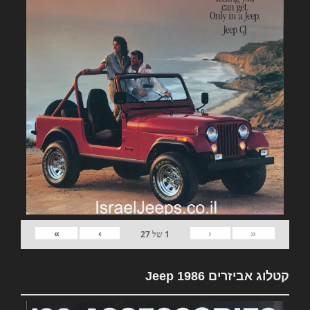
»
›
‹
«
1
של
27
קטלוג אביזרים Jeep 1986