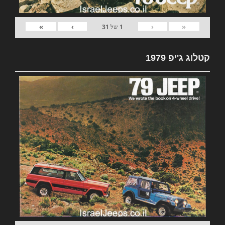
»
›
‹
«
1
של
31
קטלוג ג'יפ 1979