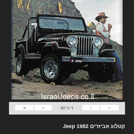
»
›
‹
«
1
של
62
קטלוג אביזרים 1982 Jeep