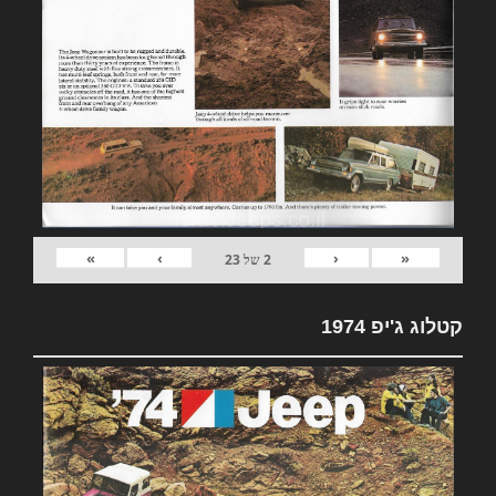
»
›
‹
«
2
של
23
קטלוג ג'יפ 1974