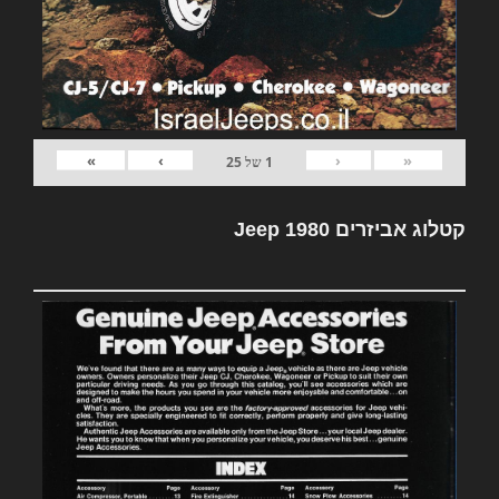
»
›
‹
«
1
של
25
קטלוג אביזרים Jeep 1980