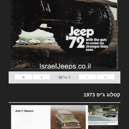
»
›
‹
«
1
של
36
קטלוג ג'יפ 1973