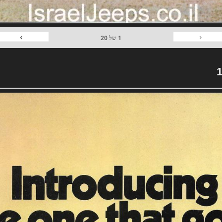
›
‹
1
של
20