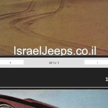
›
‹
1
של
20