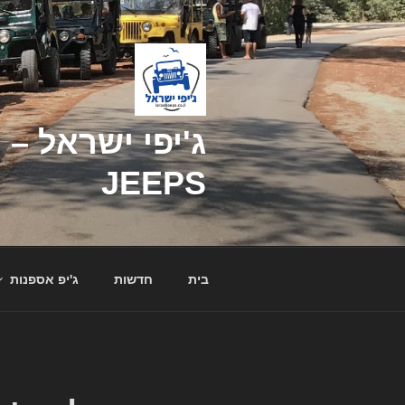
דילוג
לתוכן
JEEPS
בית
חדשות
ג'יפ אספנות