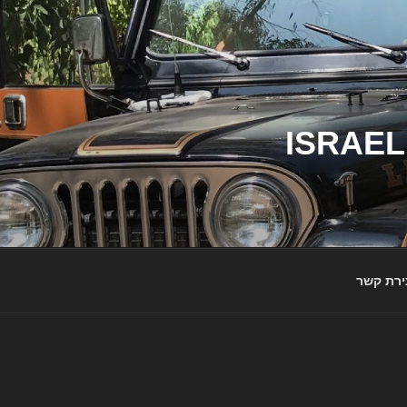
ג'יפי ישראל – הבית לג'יפאים ולמותג ג'יפ | ISRAEL
ירת קשר