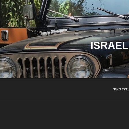
ג'יפי ישראל – הבית לג'יפאים ולמותג ג'יפ | ISRAEL
ירת קשר