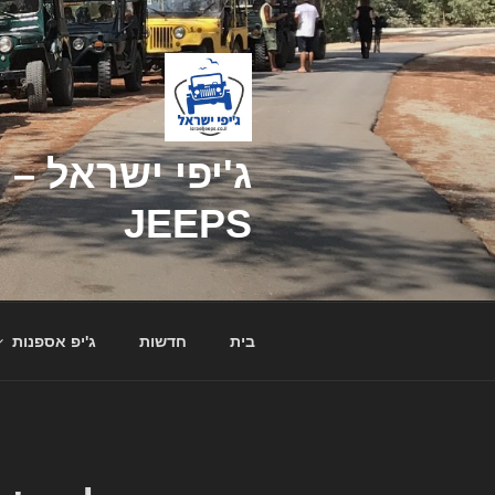
דילוג
לתוכן
JEEPS
בית
חדשות
ג'יפ אספנות