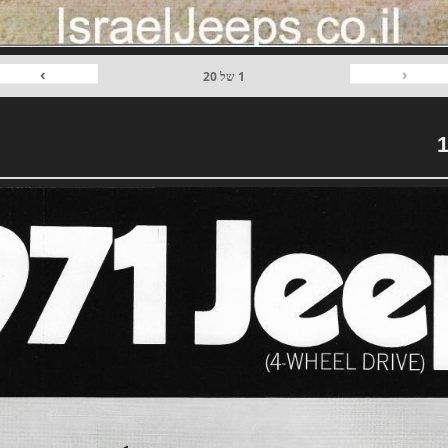
›
‹
1
של
20