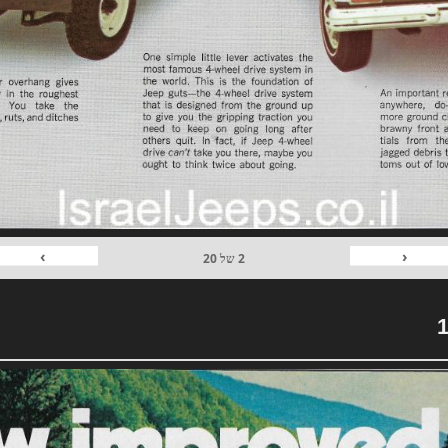
›
‹
2
של
20