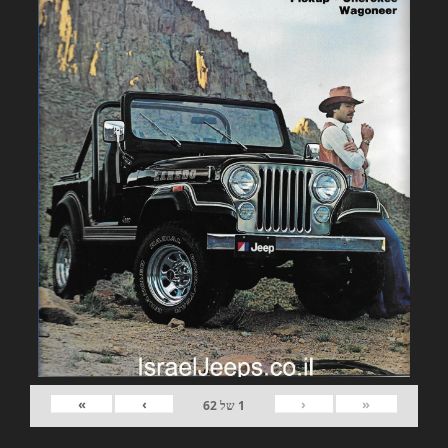
»
›
‹
«
1
של
62