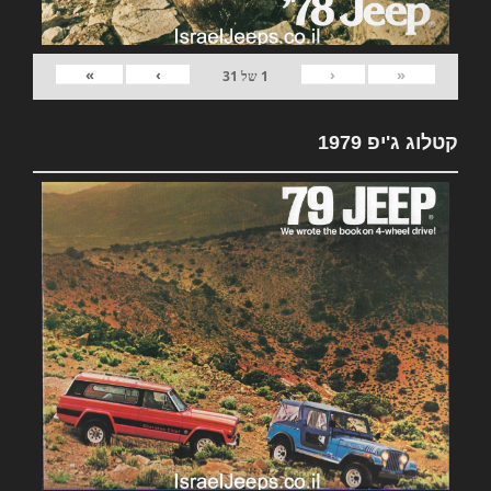
»
›
‹
«
1
של
31
קטלוג ג'יפ 1979