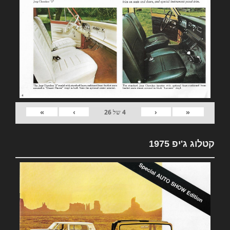
»
›
‹
«
4
של
26
קטלוג ג'יפ 1975