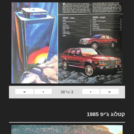
»
›
‹
«
2
של
20
קטלוג ג'יפ 1985