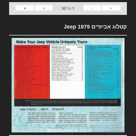
»
›
‹
«
1
של
30
קטלוג אביזרים 1979 Jeep