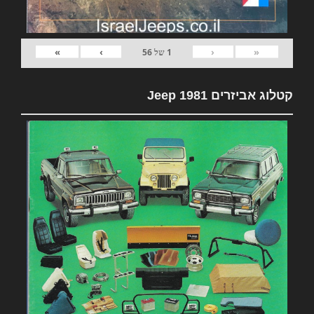
»
›
‹
«
1
של
56
קטלוג אביזרים 1981 Jeep