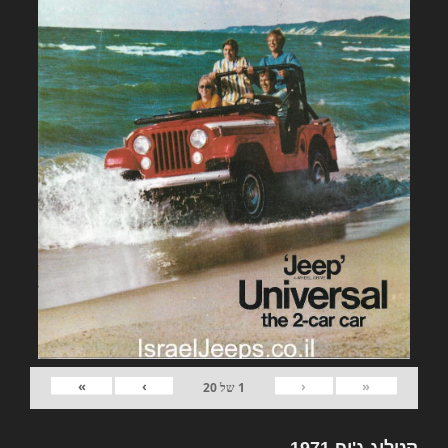
»
›
‹
«
1
של
20