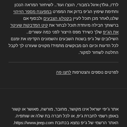
לרדו, גולדן-איגל ג'מבורי, הונצ'ו ועוד.. לשיחזור המראה הנכון
וחתימת שיפוץ הג'יפ בדוק את המפרט
במפענח מספר הזיהוי
שלנו,לאחר מכן תוכל לעיין
בקטלוג הצבעים
ולבסוף אם
ברשותך חבילה מיוחדת תוכל לבחור את
קיט המדבקות שעיטר
את הג'יפ
שלך כשירד מפס הייצור לפני כמה עשורים..
השילובים של ג'יפ בשנות השבעים והשמונים הקדימו את זמנם
לכל הדעות וכיום הם מבוקשים מתמיד! מקווים שעזרנו לך לקבל
החלטה לשחזר למקור.
לפרטים נוספים והצטרפות
לחצו פה
אתר ג'יפי ישראל אינו מקושר, מחובר, מורשה, מאושר או קשור
באופן רשמי לחברת ג'יפ, או לכל חברה בת שלה או שותפיה.
האתר הרשמי של ג'יפ נמצא בכתובת https://www.jeep.com.