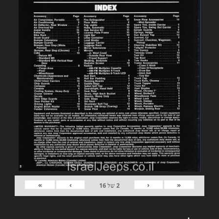
»
›
‹
«
2
של
16