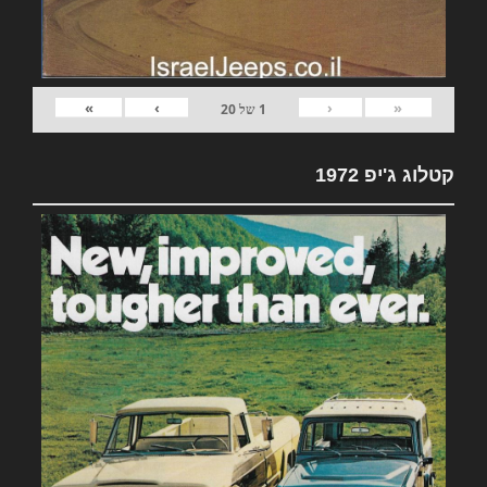
»
›
‹
«
1
של
20
קטלוג ג'יפ 1972