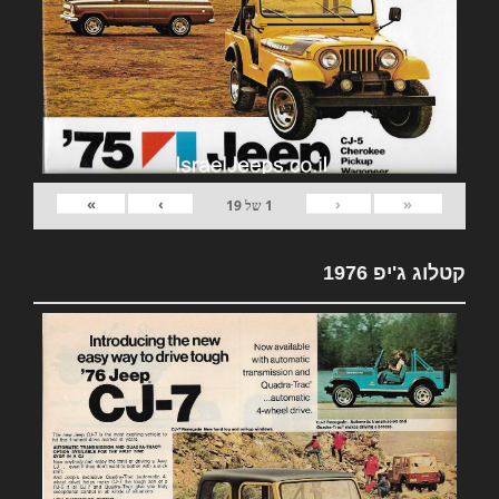
»
›
‹
«
1
של
19
קטלוג ג'יפ 1976