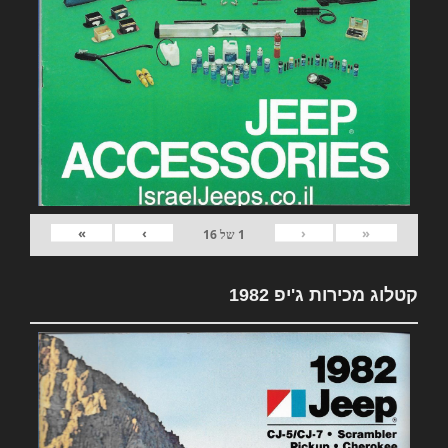
»
›
‹
«
1
של
16
קטלוג מכירות ג'יפ 1982