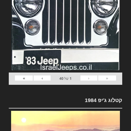
»
›
‹
«
1
של
40
קטלוג ג'יפ 1984