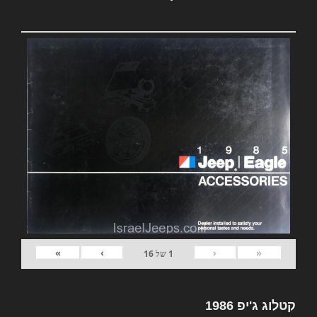
»
›
‹
«
1
של
16
קטלוג ג'יפ 1986