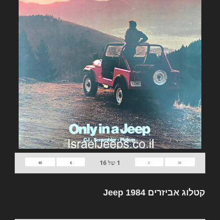
»
›
‹
«
1
של
16
קטלוג אביזרים Jeep 1984