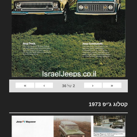
»
›
‹
«
2
של
36
קטלוג ג'יפ 1973