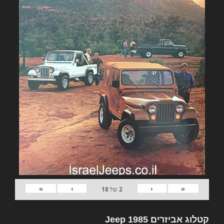
»
›
‹
«
2
של
18
קטלוג אביזרים Jeep 1985