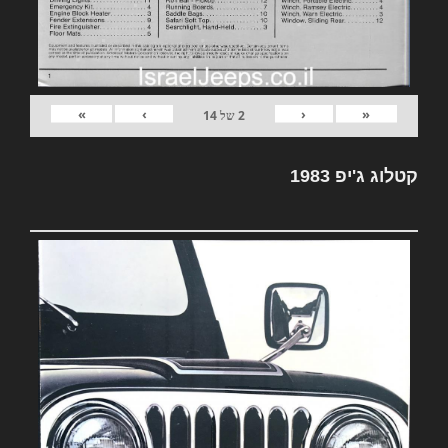
»
›
‹
«
2
של
14
קטלוג ג'יפ 1983