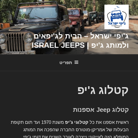
דילוג
לתוכן
ג'יפי ישראל – הבית לג'יפאים
ולמותג ג'יפ | ISRAEL JEEPS
תפריט
קטלוג ג'יפ
קטלוג Jeep אספנות
ראשית אספנו את כל
קטלוגי ג'יפ
משנת 1970 ועד תום תקופת
הבעלות של אמריקן-מוטורס החברה שהפכה את המותג
המופלא הזה לאייקוני וייצרה לאורך השנים את דגמי ג'יפי