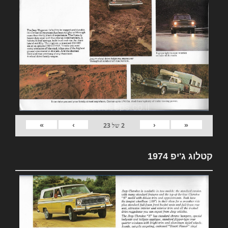
»
›
‹
«
2
של
23
קטלוג ג'יפ 1974