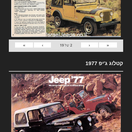
»
›
‹
«
2
של
19
קטלוג ג'יפ 1977