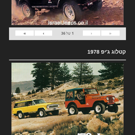
»
›
‹
«
1
של
36
קטלוג ג'יפ 1978