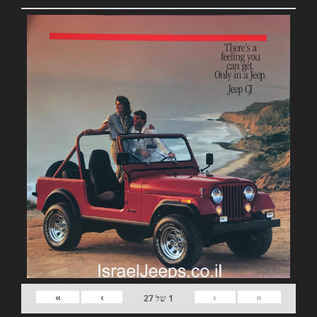
»
›
‹
«
1
של
27