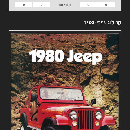
»
›
‹
«
2
של
40
קטלוג ג'יפ 1980