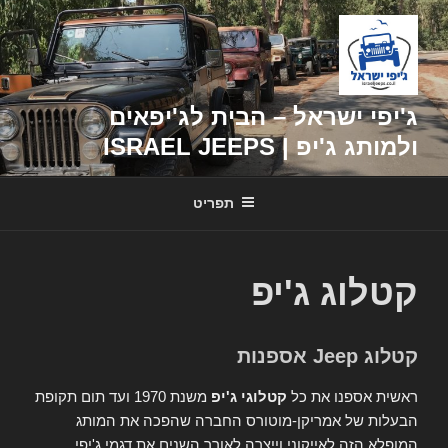
דילוג
לתוכן
ג'יפי ישראל – הבית לג'יפאים
ולמותג ג'יפ | ISRAEL JEEPS
תפריט
קטלוג ג'יפ
קטלוג Jeep אספנות
ראשית אספנו את כל
קטלוגי ג'יפ
משנת 1970 ועד תום תקופת
הבעלות של אמריקן-מוטורס החברה שהפכה את המותג
המופלא הזה לאייקוני וייצרה לאורך השנים את דגמי ג'יפי