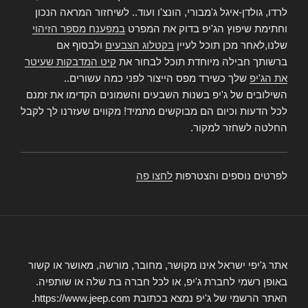
לרדו, גולדן-איגל ג'מבורי, הונצ'ו ועוד.. לשיחזור המראה הנכון
וחתימת שיפוץ הג'יפ בדוק את המפרט
במפענח מספר הזיהוי
שלנו,לאחר מכן תוכל לעיין
בקטלוג הצבעים
ולבסוף אם
ברשותך חבילה מיוחדת תוכל לבחור את
קיט המדבקות שעיטר
את הג'יפ
שלך כשירד מפס הייצור לפני כמה עשורים..
השילובים של ג'יפ בשנות השבעים והשמונים הקדימו את זמנם
לכל הדעות וכיום הם מבוקשים מתמיד! מקווים שעזרנו לך לקבל
החלטה לשחזר למקור.
לפרטים נוספים והצטרפות
לחצו פה
אתר ג'יפי ישראל אינו מקושר, מחובר, מורשה, מאושר או קשור
באופן רשמי לחברת ג'יפ, או לכל חברה בת שלה או שותפיה.
האתר הרשמי של ג'יפ נמצא בכתובת https://www.jeep.com.