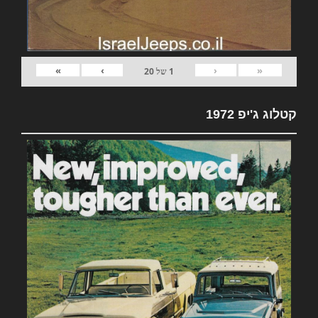
»
›
‹
«
1
של
20
קטלוג ג'יפ 1972