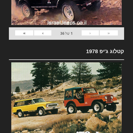
»
›
‹
«
1
של
36
קטלוג ג'יפ 1978