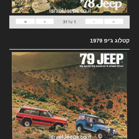
»
›
‹
«
1
של
31
קטלוג ג'יפ 1979