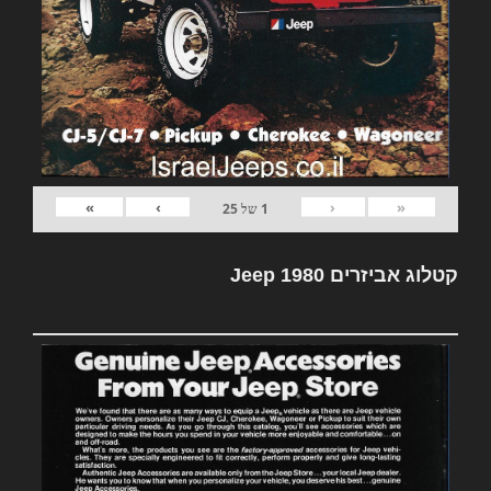
»
›
‹
«
1
של
25
קטלוג אביזרים Jeep 1980