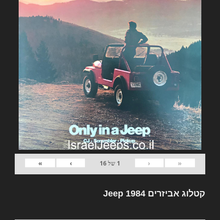
»
›
‹
«
1
של
16
קטלוג אביזרים Jeep 1984