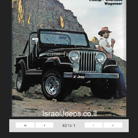
»
›
‹
«
1
של
62