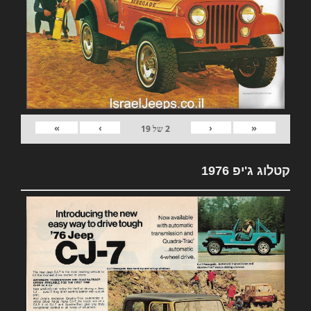
»
›
‹
«
2
של
19
קטלוג ג'יפ 1976