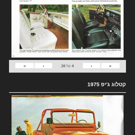
»
›
‹
«
4
של
26
קטלוג ג'יפ 1975