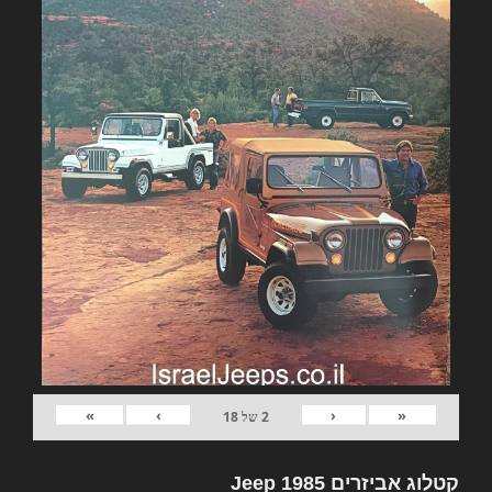
»
›
‹
«
2
של
18
קטלוג אביזרים Jeep 1985