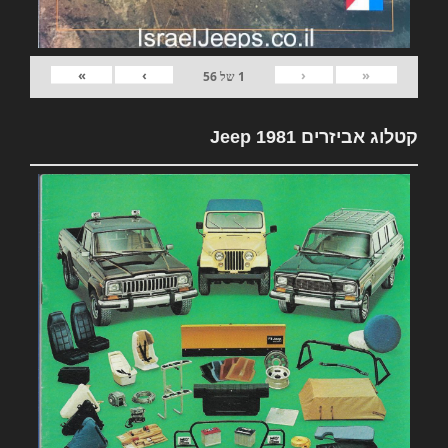
»
›
‹
«
1
של
56
קטלוג אביזרים 1981 Jeep