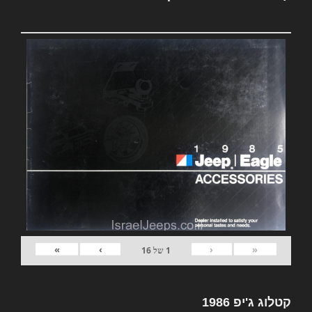
»
›
‹
«
1
של
16
קטלוג ג'יפ 1986