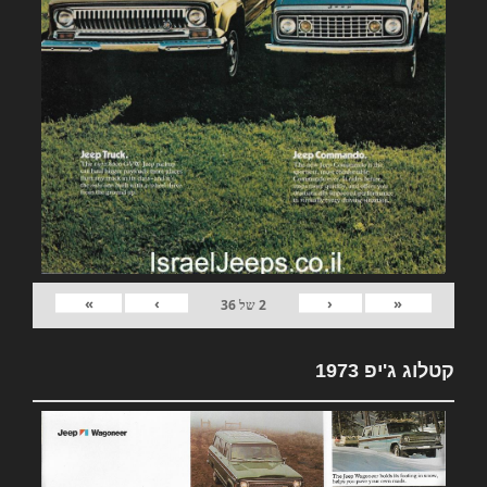
»
›
‹
«
2
של
36
קטלוג ג'יפ 1973