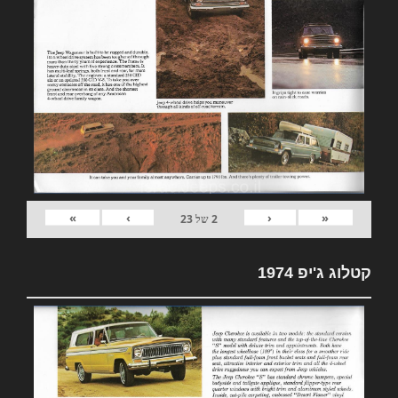
»
›
‹
«
2
של
23
קטלוג ג'יפ 1974