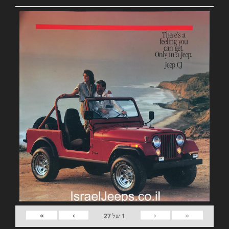
»
›
‹
«
1
של
27