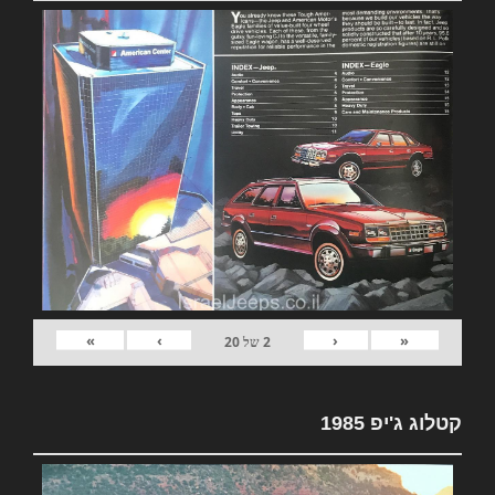
»
›
‹
«
2
של
20
קטלוג ג'יפ 1985