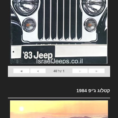
»
›
‹
«
1
של
40
קטלוג ג'יפ 1984