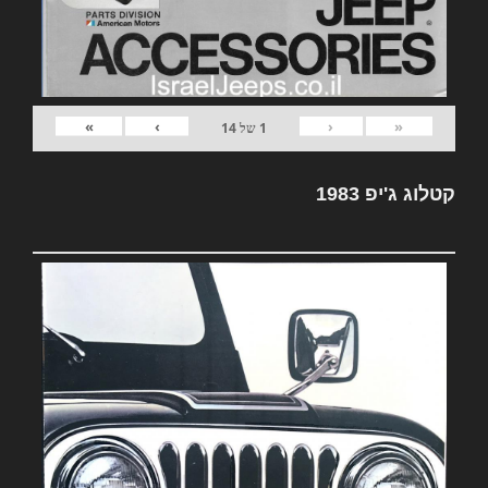
»
›
‹
«
1
של
14
קטלוג ג'יפ 1983