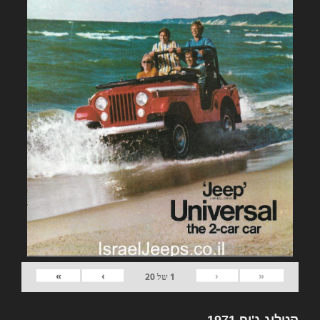
»
›
‹
«
1
של
20