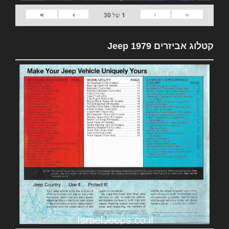
»
›
‹
«
1
של
30
קטלוג אביזרים 1979 Jeep