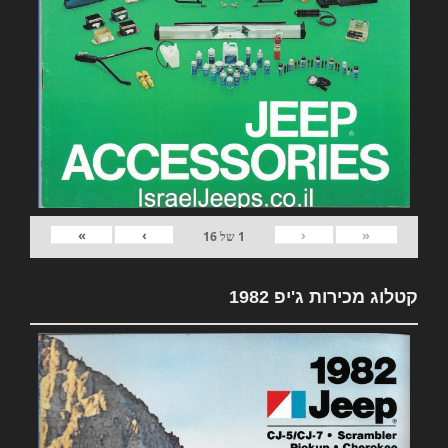
»
›
‹
«
1
של
16
קטלוג מכירות ג'יפ 1982