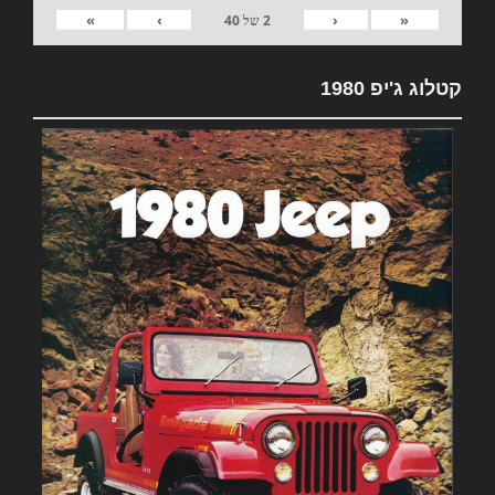
»
›
‹
«
2
של
40
קטלוג ג'יפ 1980