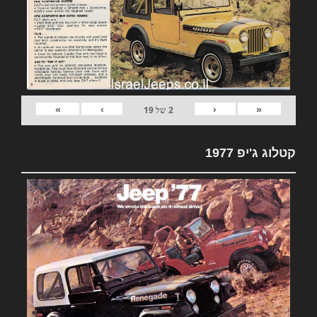
»
›
‹
«
2
של
19
קטלוג ג'יפ 1977