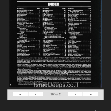
»
›
‹
«
2
של
16