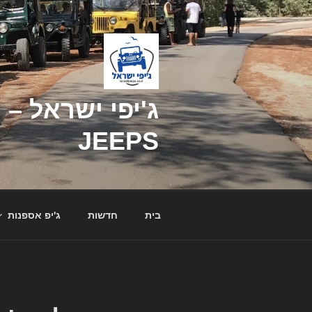
דילוג
לתוכן
JEEPS
בית
חדשות
ג'יפ אספנות