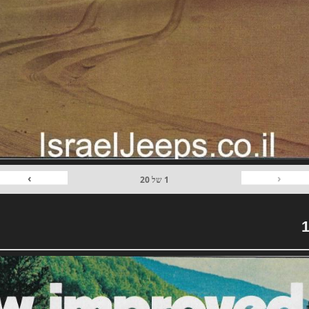
›
‹
1
של
20