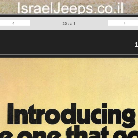
›
‹
1
של
20