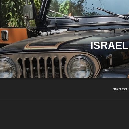
ג'יפי ישראל – הבית לג'יפאים ולמותג ג'יפ | ISRAEL
ירת קשר