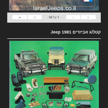
»
›
‹
«
1
של
56
קטלוג אביזרים 1981 Jeep