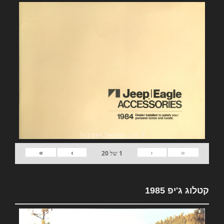
»
›
‹
«
1
של
20
קטלוג ג'יפ 1985