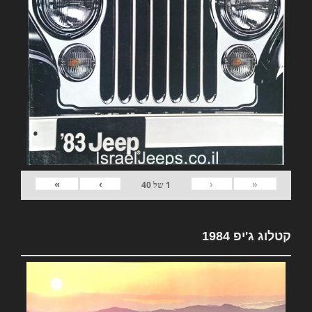
»
›
‹
«
1
של
40
קטלוג ג'יפ 1984