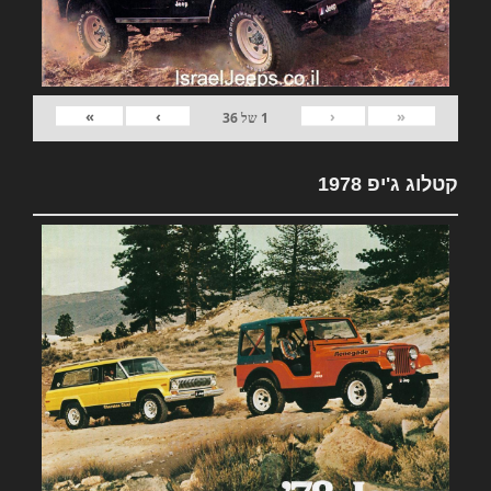
»
›
‹
«
1
של
36
קטלוג ג'יפ 1978