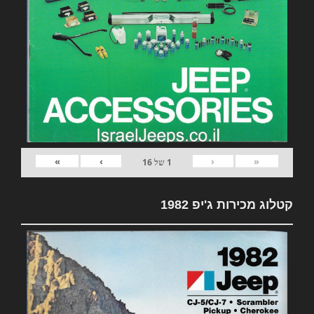
»
›
‹
«
1
של
16
קטלוג מכירות ג'יפ 1982