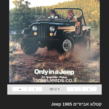
»
›
‹
«
1
של
18
קטלוג אביזרים Jeep 1985