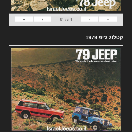
»
›
‹
«
1
של
31
קטלוג ג'יפ 1979