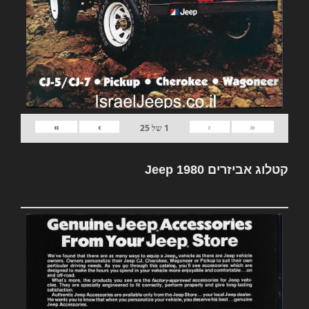
»
›
‹
«
1
של
25
קטלוג אביזרים Jeep 1980