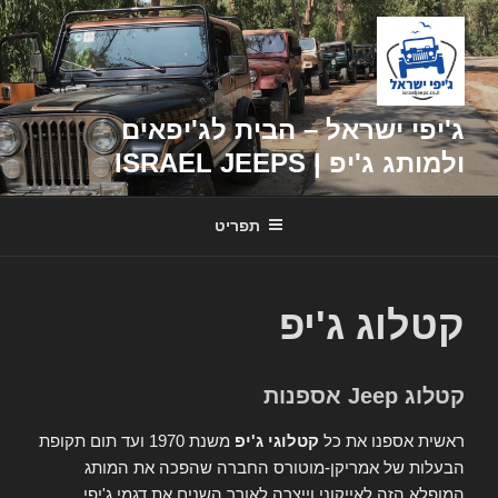
דילוג
לתוכן
ג'יפי ישראל – הבית לג'יפאים
ולמותג ג'יפ | ISRAEL JEEPS
תפריט
קטלוג ג'יפ
קטלוג Jeep אספנות
ראשית אספנו את כל
קטלוגי ג'יפ
משנת 1970 ועד תום תקופת
הבעלות של אמריקן-מוטורס החברה שהפכה את המותג
המופלא הזה לאייקוני וייצרה לאורך השנים את דגמי ג'יפי