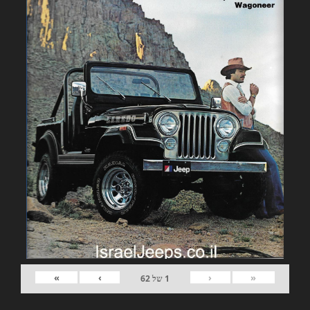
»
›
‹
«
1
של
62