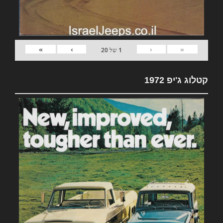
»
›
‹
«
1
של
20
קטלוג ג'יפ 1972