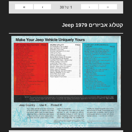
»
›
‹
«
1
של
30
קטלוג אביזרים 1979 Jeep