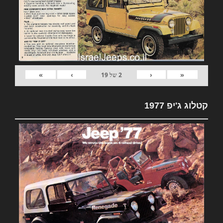
»
›
‹
«
2
של
19
קטלוג ג'יפ 1977