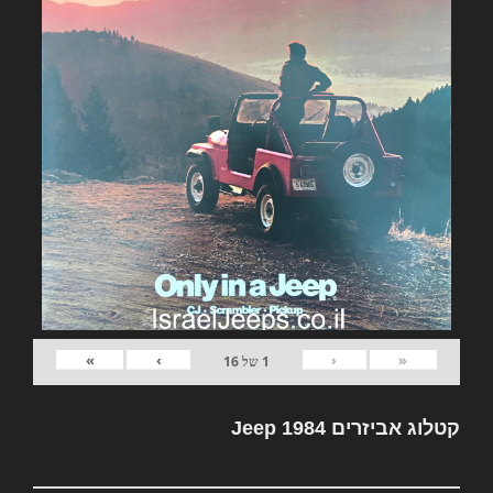
»
›
‹
«
1
של
16
קטלוג אביזרים Jeep 1984