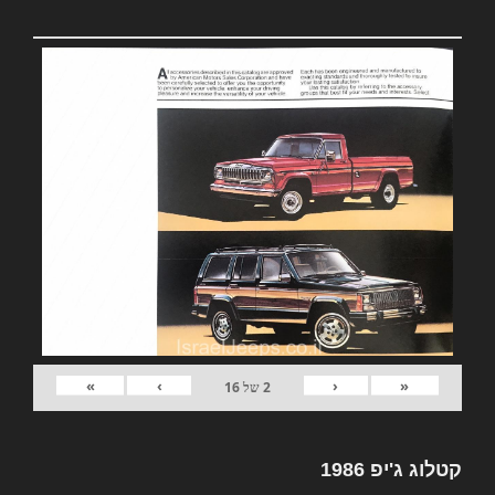
»
›
‹
«
2
של
16
קטלוג ג'יפ 1986