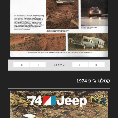
»
›
‹
«
2
של
23
קטלוג ג'יפ 1974