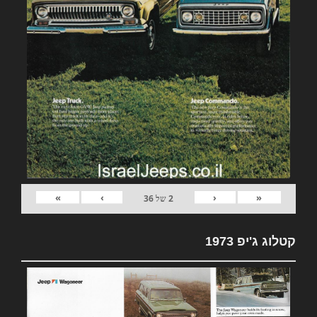
»
›
‹
«
2
של
36
קטלוג ג'יפ 1973