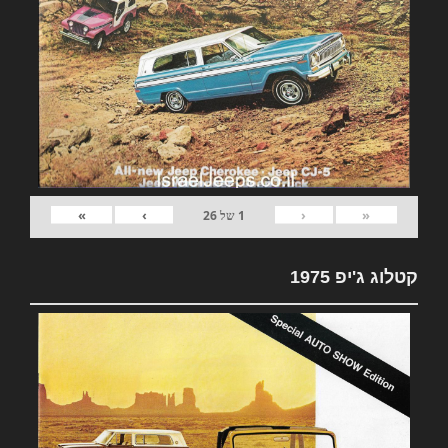
»
›
‹
«
1
של
26
קטלוג ג'יפ 1975