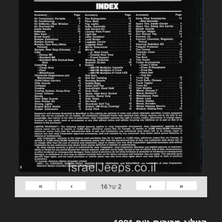
»
›
‹
«
2
של
16