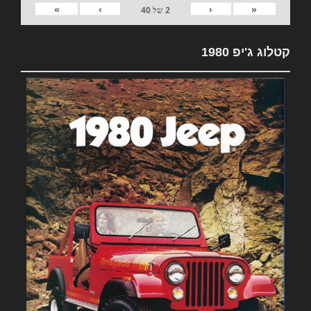
»
›
‹
«
2
של
40
קטלוג ג'יפ 1980