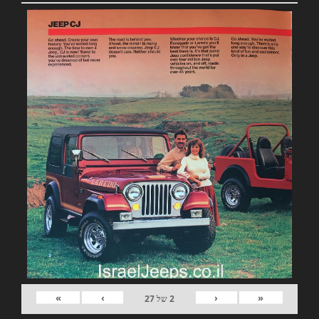
»
›
‹
«
2
של
27