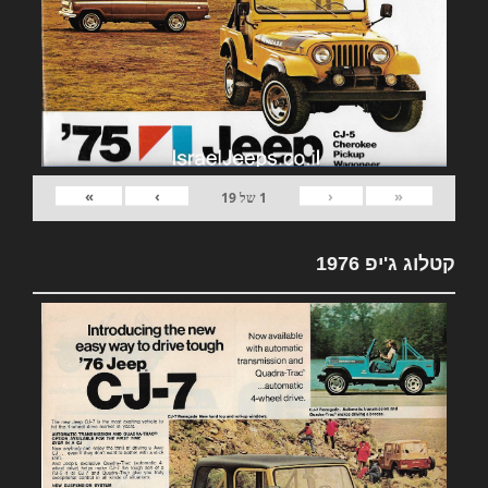
»
›
‹
«
1
של
19
קטלוג ג'יפ 1976