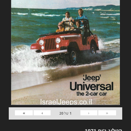
»
›
‹
«
1
של
20