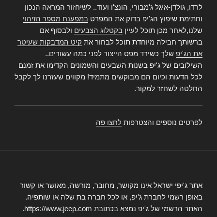
לרדו, גולדן-איגל ג'מבורי, הונצ'ו ועוד.. לשיחזור המראה הנכון
וחתימת שיפוץ הג'יפ בדוק את המפרט
במפענח מספר הזיהוי
שלנו,לאחר מכן תוכל לעיין
בקטלוג הצבעים
ולבסוף אם
ברשותך חבילה מיוחדת תוכל לבחור את
קיט המדבקות שעיטר
את הג'יפ
שלך כשירד מפס הייצור לפני כמה עשורים..
השילובים של ג'יפ בשנות השבעים והשמונים הקדימו את זמנם
לכל הדעות וכיום הם מבוקשים מתמיד! מקווים שעזרנו לך לקבל
החלטה לשחזר למקור.
לפרטים נוספים והצטרפות
לחצו פה
אתר ג'יפי ישראל אינו מקושר, מחובר, מורשה, מאושר או קשור
באופן רשמי לחברת ג'יפ, או לכל חברה בת שלה או שותפיה.
האתר הרשמי של ג'יפ נמצא בכתובת https://www.jeep.com.