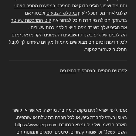
וחתימת שיפוץ הג'יפ בדוק את המפרט
במפענח מספר הזיהוי
שלנו,לאחר מכן תוכל לעיין
בקטלוג הצבעים
ולבסוף אם
ברשותך חבילה מיוחדת תוכל לבחור את
קיט המדבקות שעיטר
את הג'יפ
שלך כשירד מפס הייצור לפני כמה עשורים..
השילובים של ג'יפ בשנות השבעים והשמונים הקדימו את זמנם
לכל הדעות וכיום הם מבוקשים מתמיד! מקווים שעזרנו לך לקבל
החלטה לשחזר למקור.
לפרטים נוספים והצטרפות
לחצו פה
אתר ג'יפי ישראל אינו מקושר, מחובר, מורשה, מאושר או קשור
באופן רשמי לחברת ג'יפ, או לכל חברה בת שלה או שותפיה.
האתר הרשמי של ג'יפ נמצא בכתובת https://www.jeep.com.
השם "Jeep" וכן שמות קשורים, סימנים, סמלים ותמונות הם