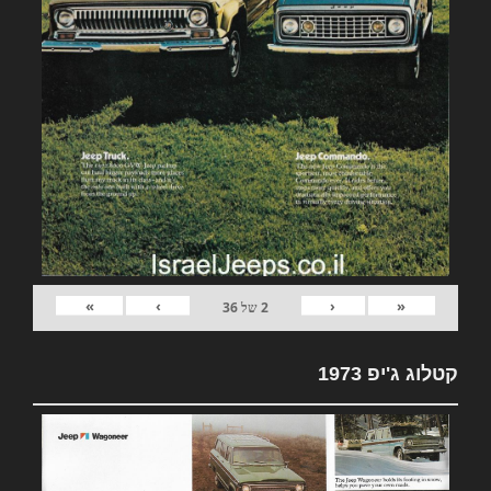
»
›
‹
«
2
של
36
קטלוג ג'יפ 1973