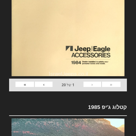
»
›
‹
«
1
של
20
קטלוג ג'יפ 1985