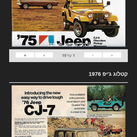
»
›
‹
«
1
של
19
קטלוג ג'יפ 1976