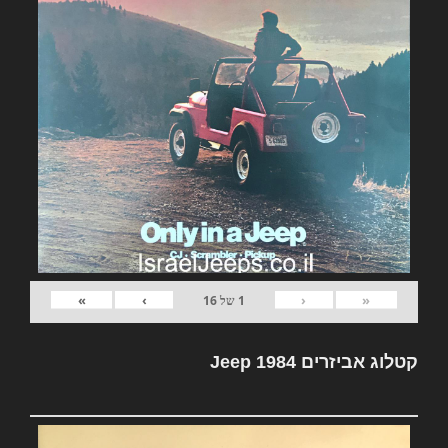
»
›
‹
«
1
של
16
קטלוג אביזרים Jeep 1984