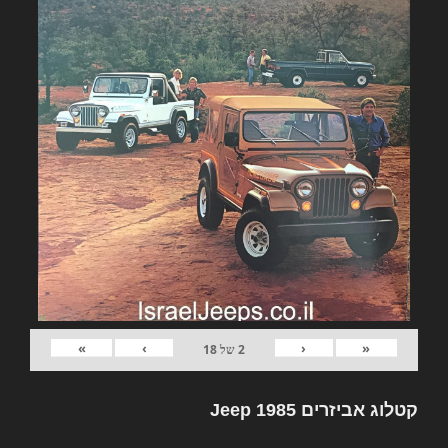
»
›
‹
«
2
של
18
קטלוג אביזרים Jeep 1985