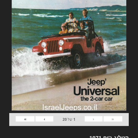
»
›
‹
«
1
של
20