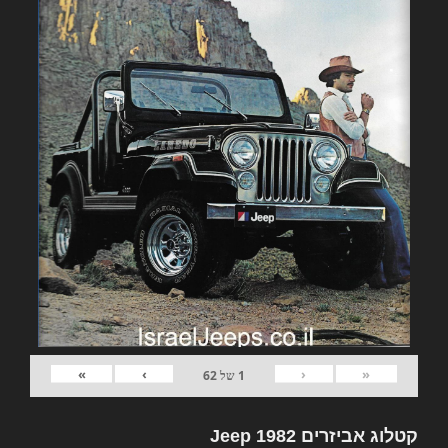
»
›
‹
«
1
של
62
קטלוג אביזרים 1982 Jeep