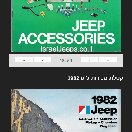
»
›
‹
«
1
של
16
קטלוג מכירות ג'יפ 1982