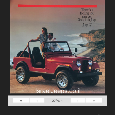
»
›
‹
«
1
של
27