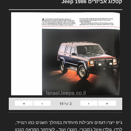
קטלוג אביזרים Jeep 1986
»
›
‹
«
2
של
19
ג'יפ ייצרו דגמים וחבילות מיוחדות במהלך השנים כמו רנגייד,
לרדו, גולדן-איגל ג'מבורי, הונצ'ו ועוד.. לשיחזור המראה הנכון