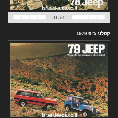
»
›
‹
«
1
של
31
קטלוג ג'יפ 1979