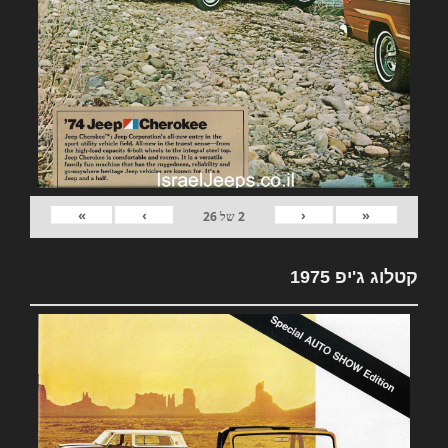
»
›
‹
«
2
של
26
קטלוג ג'יפ 1975