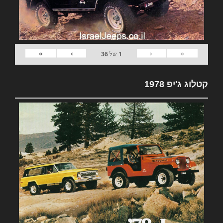
»
›
‹
«
1
של
36
קטלוג ג'יפ 1978