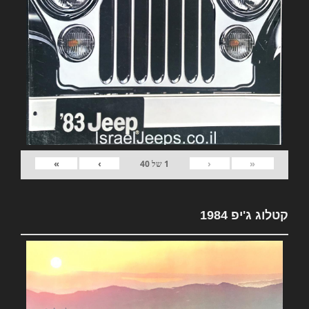
»
›
‹
«
1
של
40
קטלוג ג'יפ 1984