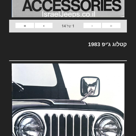
»
›
‹
«
1
של
14
קטלוג ג'יפ 1983