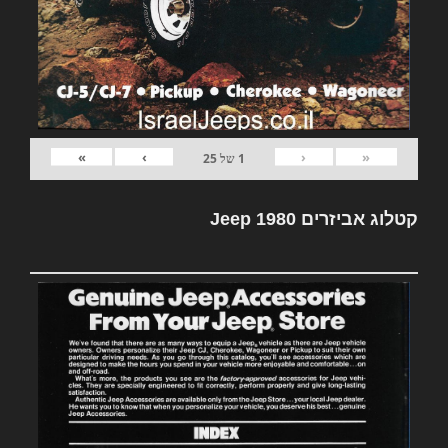
»
›
‹
«
1
של
25
קטלוג אביזרים Jeep 1980