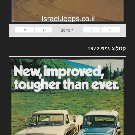
»
›
‹
«
1
של
20
קטלוג ג'יפ 1972