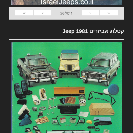
»
›
‹
«
1
של
56
קטלוג אביזרים 1981 Jeep