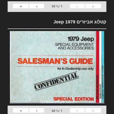
»
›
‹
«
1
של
30
קטלוג אביזרים 1979 Jeep
»
›
‹
«
1
של
40