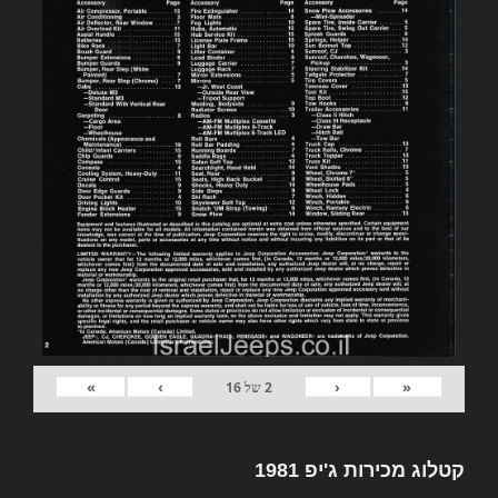
»
›
‹
«
2
של
16
קטלוג מכירות ג'יפ 1981