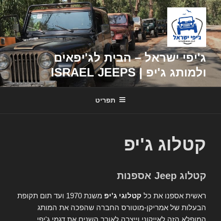
דילוג
לתוכן
ג'יפי ישראל – הבית לג'יפאים
ולמותג ג'יפ | ISRAEL JEEPS
תפריט
קטלוג ג'יפ
קטלוג Jeep אספנות
ראשית אספנו את כל
קטלוגי ג'יפ
משנת 1970 ועד תום תקופת
הבעלות של אמריקן-מוטורס החברה שהפכה את המותג
המופלא הזה לאייקוני וייצרה לאורך השנים את דגמי ג'יפי