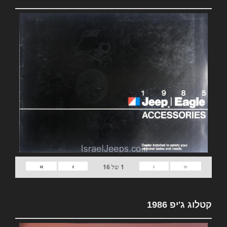
»
›
‹
«
1
של
16
קטלוג ג'יפ 1986