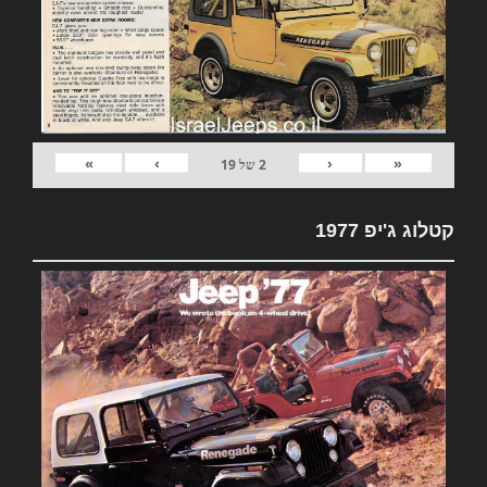
»
›
‹
«
2
של
19
קטלוג ג'יפ 1977