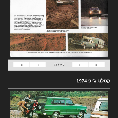
»
›
‹
«
2
של
23
קטלוג ג'יפ 1974