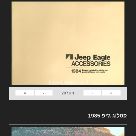
»
›
‹
«
1
של
20
קטלוג ג'יפ 1985