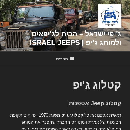
דילוג
לתוכן
ג'יפי ישראל – הבית לג'יפאים
ולמותג ג'יפ | ISRAEL JEEPS
תפריט
קטלוג ג'יפ
קטלוג Jeep אספנות
ראשית אספנו את כל
קטלוגי ג'יפ
משנת 1970 ועד תום תקופת
הבעלות של אמריקן-מוטורס החברה שהפכה את המותג
המופלא הזה לאייקוני וייצרה לאורך השנים את דגמי ג'יפי