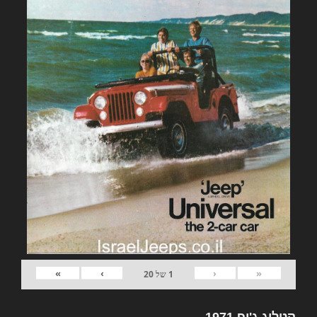
»
›
‹
«
1
של
20