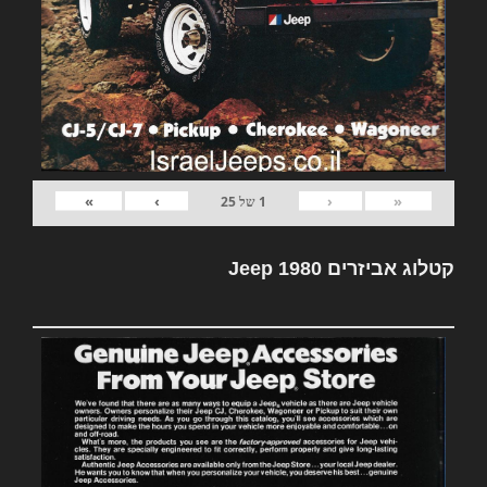
»
›
‹
«
1
של
25
קטלוג אביזרים Jeep 1980