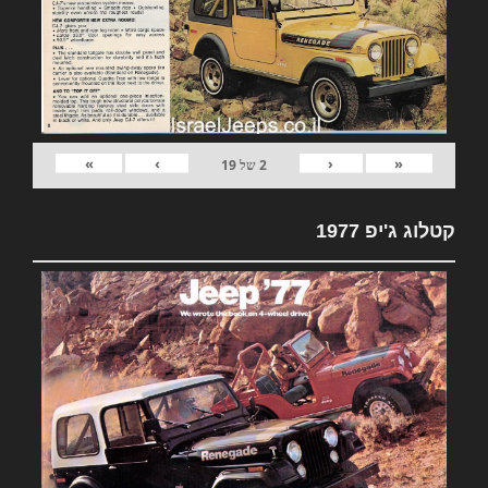
»
›
‹
«
2
של
19
קטלוג ג'יפ 1977