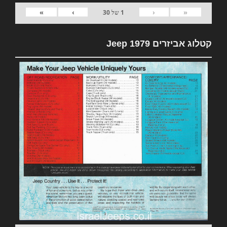
»
›
‹
«
1
של
30
קטלוג אביזרים 1979 Jeep