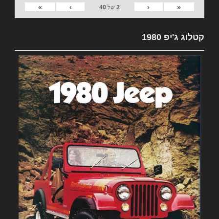
»
›
‹
«
2
של
40
קטלוג ג'יפ 1980