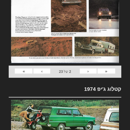
»
›
‹
«
2
של
23
קטלוג ג'יפ 1974