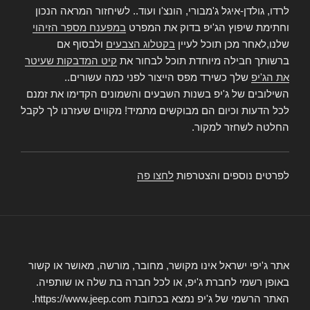
לרדו, גולדן-איגל ג'מבורי, הונצ'ו ועוד.. לשיחזור המראה הנכון
וחתימת שיפוץ הג'יפ בדוק את המפרט
במפענח מספר הזיהוי
שלנו,לאחר מכן תוכל לעיין
בקטלוג הצבעים
ולבסוף אם
ברשותך חבילה מיוחדת תוכל לבחור את
קיט המדבקות שעיטר
את הג'יפ
שלך כשירד מפס הייצור לפני כמה עשורים..
השילובים של ג'יפ בשנות השבעים והשמונים הקדימו את זמנם
לכל הדעות וכיום הם מבוקשים מתמיד! מקווים שעזרנו לך לקבל
החלטה לשחזר למקור.
לפרטים נוספים והצטרפות
לחצו פה
אתר ג'יפי ישראל אינו מקושר, מחובר, מורשה, מאושר או קשור
באופן רשמי לחברת ג'יפ, או לכל חברה בת שלה או שותפיה.
האתר הרשמי של ג'יפ נמצא בכתובת https://www.jeep.com.