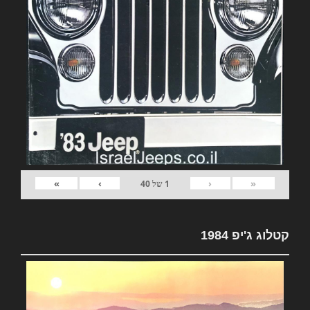
»
›
‹
«
1
של
40
קטלוג ג'יפ 1984