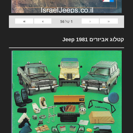
»
›
‹
«
1
של
56
קטלוג אביזרים 1981 Jeep