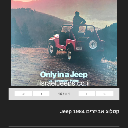
»
›
‹
«
1
של
16
קטלוג אביזרים Jeep 1984