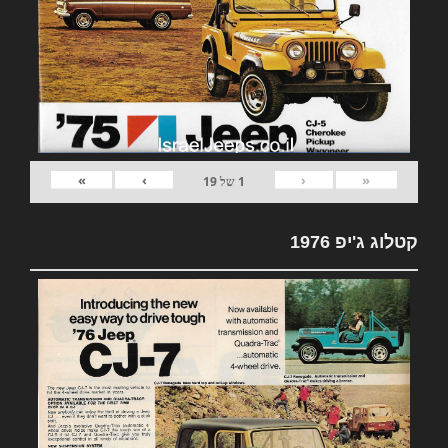
»
›
‹
«
1
של
19
קטלוג ג'יפ 1976