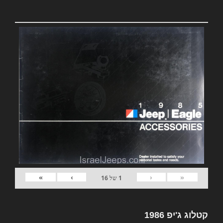
»
›
‹
«
1
של
16
קטלוג ג'יפ 1986