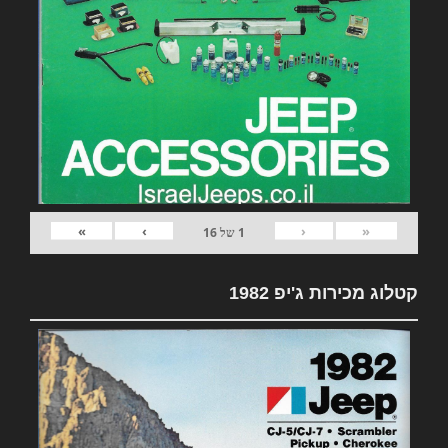
»
›
‹
«
1
של
16
קטלוג מכירות ג'יפ 1982