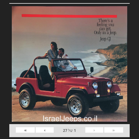
»
›
‹
«
1
של
27