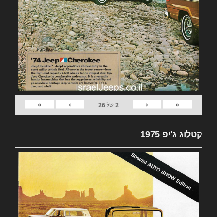
»
›
‹
«
2
של
26
קטלוג ג'יפ 1975