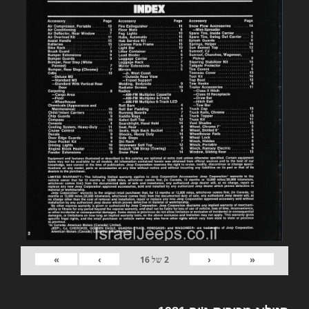
»
›
‹
«
2
של
16