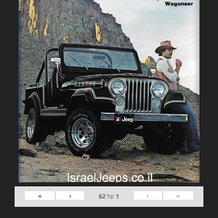
»
›
‹
«
1
של
62