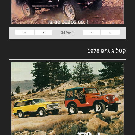
»
›
‹
«
1
של
36
קטלוג ג'יפ 1978