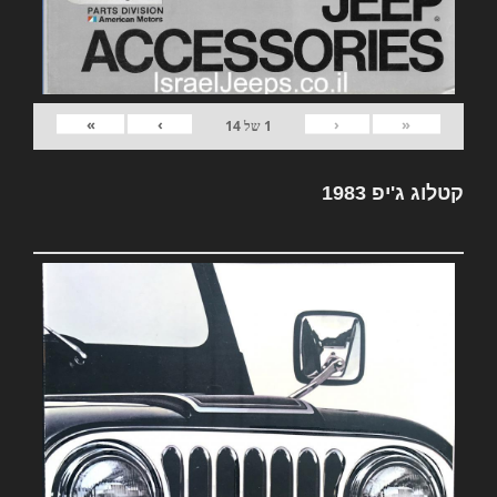
»
›
‹
«
1
של
14
קטלוג ג'יפ 1983