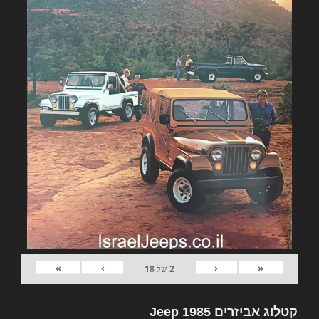
»
›
‹
«
2
של
18
קטלוג אביזרים Jeep 1985