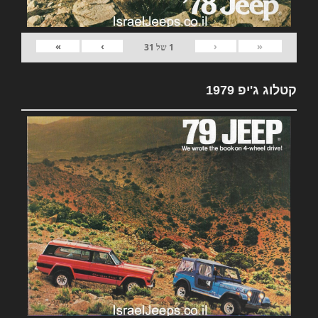
»
›
‹
«
1
של
31
קטלוג ג'יפ 1979