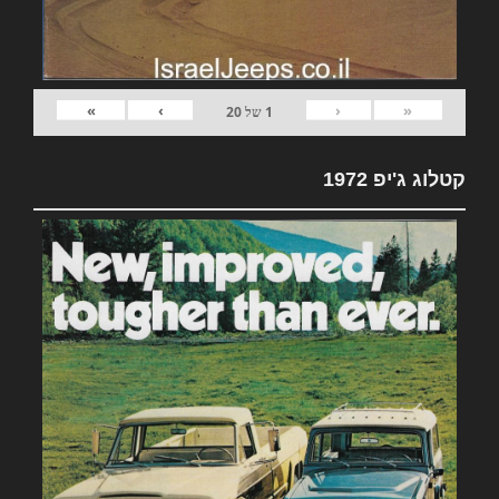
»
›
‹
«
1
של
20
קטלוג ג'יפ 1972