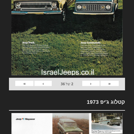
»
›
‹
«
2
של
36
קטלוג ג'יפ 1973