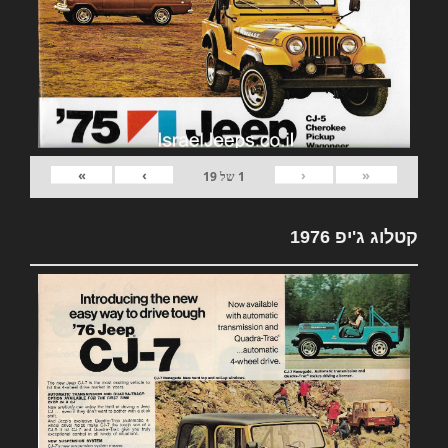
»
›
‹
«
1
של
19
קטלוג ג'יפ 1976