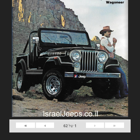
»
›
‹
«
1
של
62