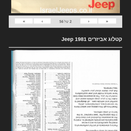
»
›
‹
«
2
של
56
קטלוג אביזרים 1981 Jeep