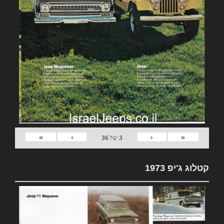
»
›
‹
«
3
של
36
קטלוג ג'יפ 1973