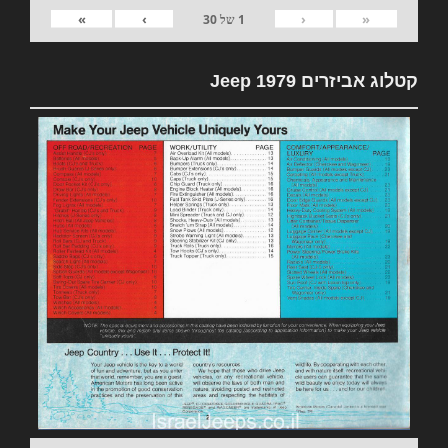
»
›
‹
«
1
של
30
קטלוג אביזרים 1979 Jeep