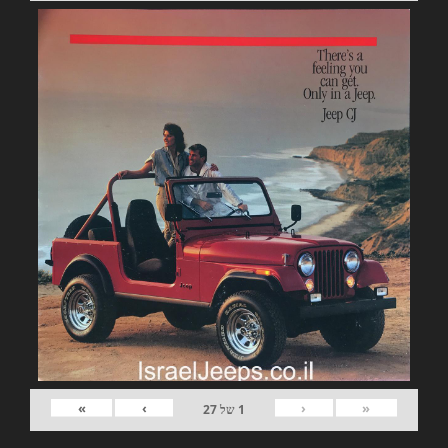
»
›
‹
«
1
של
27