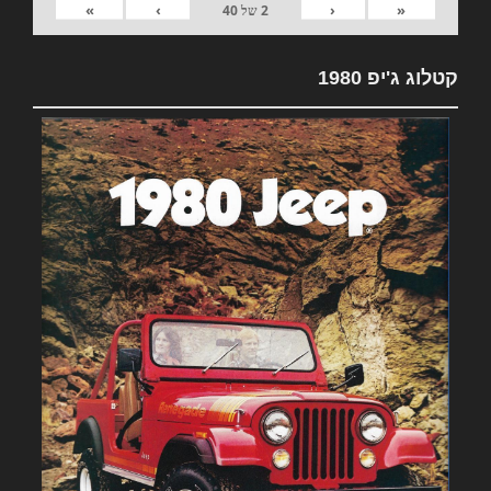
»
›
‹
«
2
של
40
קטלוג ג'יפ 1980