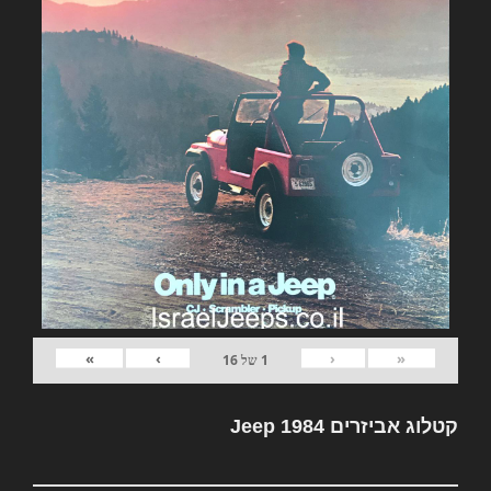
»
›
‹
«
1
של
16
קטלוג אביזרים Jeep 1984