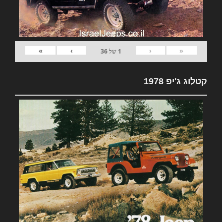
»
›
‹
«
1
של
36
קטלוג ג'יפ 1978