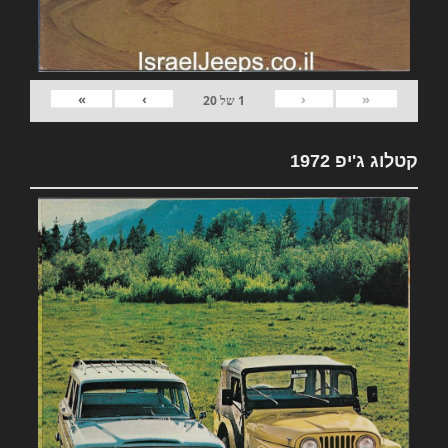
»
›
‹
«
1
של
20
קטלוג ג'יפ 1972