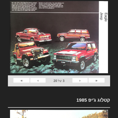
»
›
‹
«
3
של
20
קטלוג ג'יפ 1985