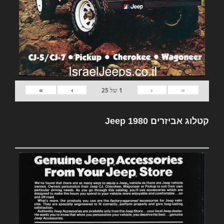
»
›
‹
«
1
של
25
קטלוג אביזרים Jeep 1980