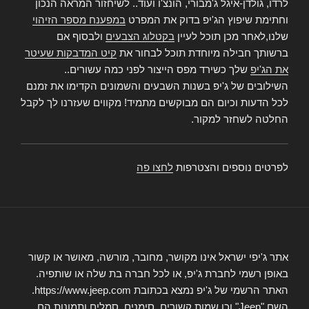
לרדו, גולדן-איגל ג'מבורי, הונצ'ו ועוד.. לשיחזור המראה הנכון
וחתימת שיפוץ הג'יפ בדוק את המפרט
במפענח מספר הזיהוי
שלנו,לאחר מכן תוכל לעיין
בקטלוג הצבעים
ולבסוף אם
ברשותך חבילה מיוחדת תוכל לבחור את
קיט המדבקות שעיטר
את הג'יפ
שלך כשירד מפס הייצור לפני כמה עשורים..
השילובים של ג'יפ בשנות השבעים והשמונים הקדימו את זמנם
לכל הדעות וכיום הם מבוקשים מתמיד! מקווים שעזרנו לך לקבל
החלטה לשחזר למקור.
לפרטים נוספים והצטרפות
לחצו פה
אתר ג'יפי ישראל אינו מקושר, מחובר, מורשה, מאושר או קשור
באופן רשמי לחברת ג'יפ, או לכל חברה בת שלה או שותפיה.
האתר הרשמי של ג'יפ נמצא בכתובת https://www.jeep.com.
השם "Jeep" וכן שמות קשורים, סימנים, סמלים ותמונות הם