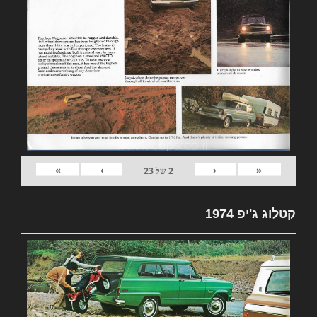
»
›
‹
«
2
של
23
קטלוג ג'יפ 1974