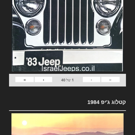
»
›
‹
«
1
של
40
קטלוג ג'יפ 1984