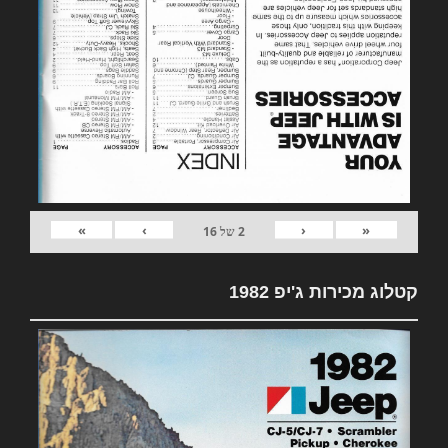
»
›
‹
«
2
של
16
קטלוג מכירות ג'יפ 1982