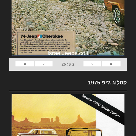
»
›
‹
«
2
של
26
קטלוג ג'יפ 1975