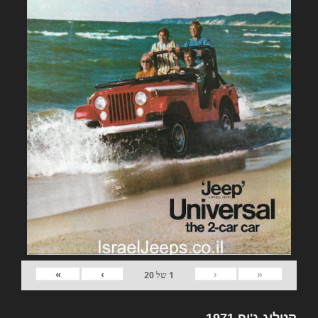
»
›
‹
«
1
של
20