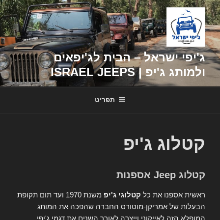
דילוג
לתוכן
ג'יפי ישראל – הבית לג'יפאים
ולמותג ג'יפ | ISRAEL JEEPS
תפריט
קטלוג ג'יפ
קטלוג Jeep אספנות
ראשית אספנו את כל
קטלוגי ג'יפ
משנת 1970 ועד תום תקופת
הבעלות של אמריקן-מוטורס החברה שהפכה את המותג
המופלא הזה לאייקוני וייצרה לאורך השנים את דגמי ג'יפי