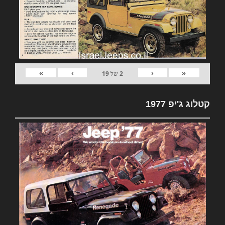
»
›
‹
«
2
של
19
קטלוג ג'יפ 1977