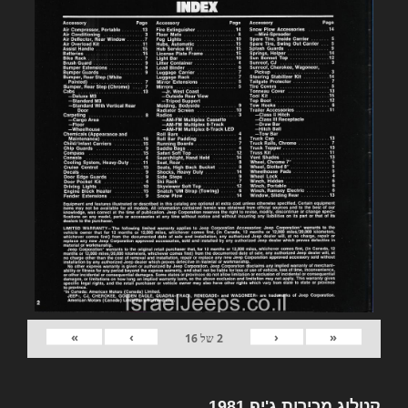
»
›
‹
«
2
של
16
קטלוג מכירות ג'יפ 1981