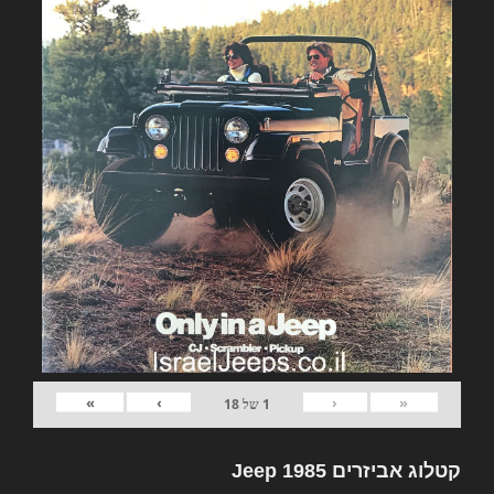
»
›
‹
«
1
של
18
קטלוג אביזרים Jeep 1985