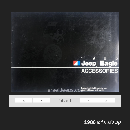
»
›
‹
«
1
של
16
קטלוג ג'יפ 1986