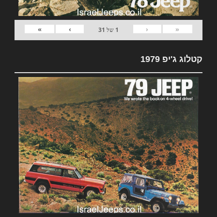
»
›
‹
«
1
של
31
קטלוג ג'יפ 1979