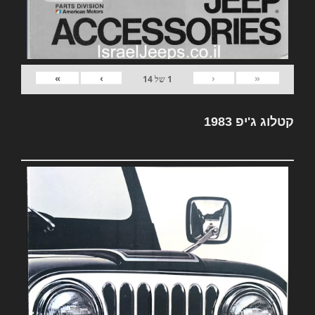
»
›
‹
«
1
של
14
קטלוג ג'יפ 1983