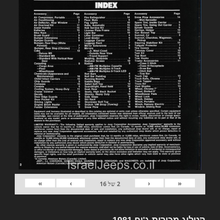
»
›
‹
«
2
של
16