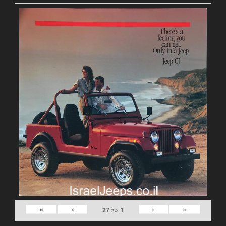
»
›
‹
«
1
של
27