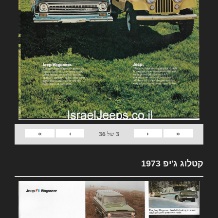
»
›
‹
«
3
של
36
קטלוג ג'יפ 1973