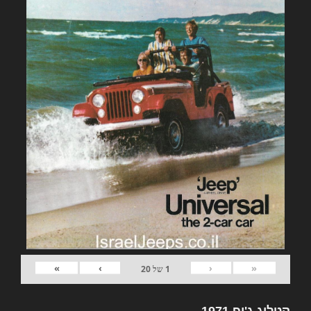
»
›
‹
«
1
של
20