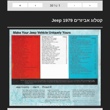
»
›
‹
«
1
של
30
קטלוג אביזרים 1979 Jeep