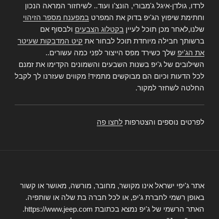
לרדו, גולדן-איגל ג'מבורי, הונצ'ו ועוד.. לשיחזור המראה הנכון
וחתימת שיפוץ הג'יפ בדוק את המפרט
במפענח מספר הזיהוי
שלנו,לאחר מכן תוכל לעיין
בקטלוג הצבעים
ולבסוף אם
ברשותך חבילה מיוחדת תוכל לבחור את
קיט המדבקות שעיטר
את הג'יפ
שלך כשירד מפס הייצור לפני כמה עשורים..
השילובים של ג'יפ בשנות השבעים והשמונים הקדימו את זמנם
לכל הדעות וכיום הם מבוקשים מתמיד! מקווים שעזרנו לך לקבל
החלטה לשחזר למקור.
לפרטים נוספים והצטרפות
לחצו פה
אתר ג'יפי ישראל אינו מקושר, מחובר, מורשה, מאושר או קשור
באופן רשמי לחברת ג'יפ, או לכל חברה בת שלה או שותפיה.
האתר הרשמי של ג'יפ נמצא בכתובת https://www.jeep.com.