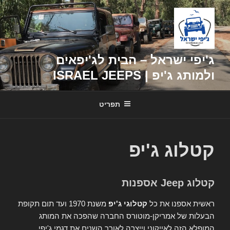
דילוג
לתוכן
ג'יפי ישראל – הבית לג'יפאים
ולמותג ג'יפ | ISRAEL JEEPS
תפריט
קטלוג ג'יפ
קטלוג Jeep אספנות
ראשית אספנו את כל
קטלוגי ג'יפ
משנת 1970 ועד תום תקופת
הבעלות של אמריקן-מוטורס החברה שהפכה את המותג
המופלא הזה לאייקוני וייצרה לאורך השנים את דגמי ג'יפי