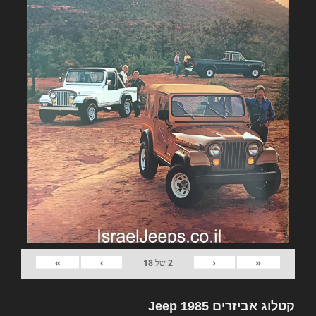
»
›
‹
«
2
של
18
קטלוג אביזרים Jeep 1985