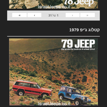
»
›
‹
«
1
של
31
קטלוג ג'יפ 1979