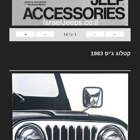
»
›
‹
«
1
של
14
קטלוג ג'יפ 1983