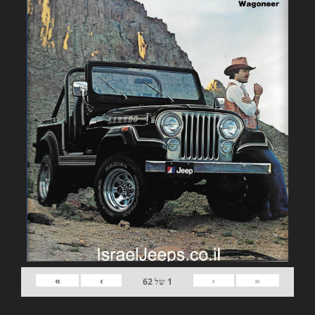
»
›
‹
«
1
של
62