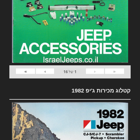
»
›
‹
«
1
של
16
קטלוג מכירות ג'יפ 1982