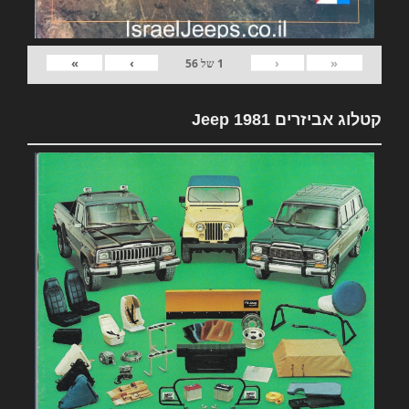
»
›
‹
«
1
של
56
קטלוג אביזרים 1981 Jeep