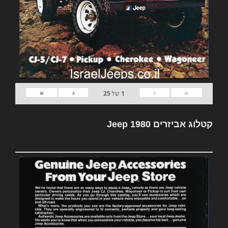
»
›
‹
«
1
של
25
קטלוג אביזרים Jeep 1980