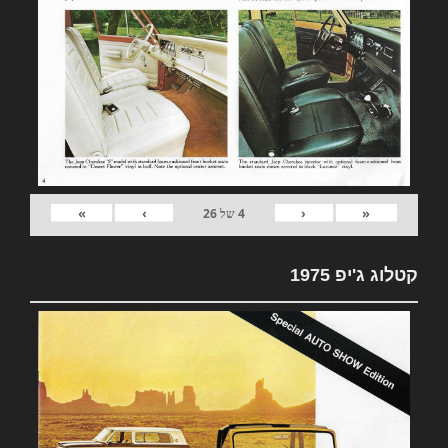
»
›
‹
«
4
של
26
קטלוג ג'יפ 1975