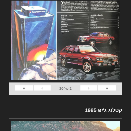
»
›
‹
«
2
של
20
קטלוג ג'יפ 1985