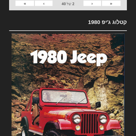
»
›
‹
«
2
של
40
קטלוג ג'יפ 1980