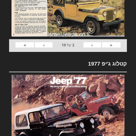
»
›
‹
«
2
של
19
קטלוג ג'יפ 1977