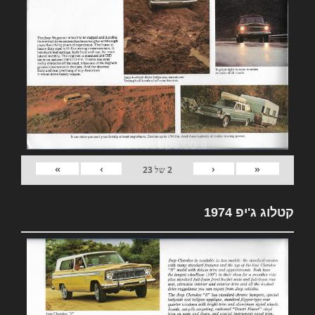
»
›
‹
«
2
של
23
קטלוג ג'יפ 1974