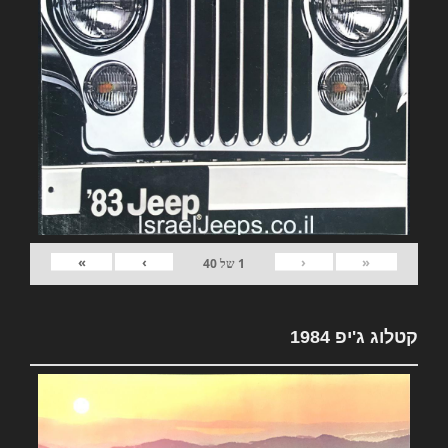
»
›
‹
«
1
של
40
קטלוג ג'יפ 1984