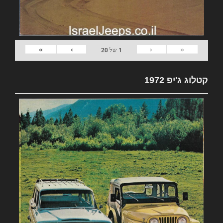
»
›
‹
«
1
של
20
קטלוג ג'יפ 1972