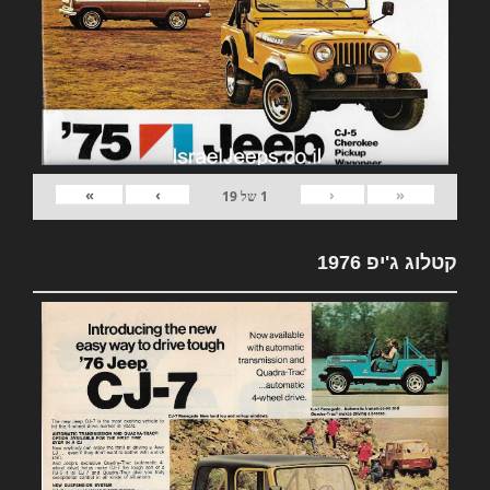
»
›
‹
«
1
של
19
קטלוג ג'יפ 1976