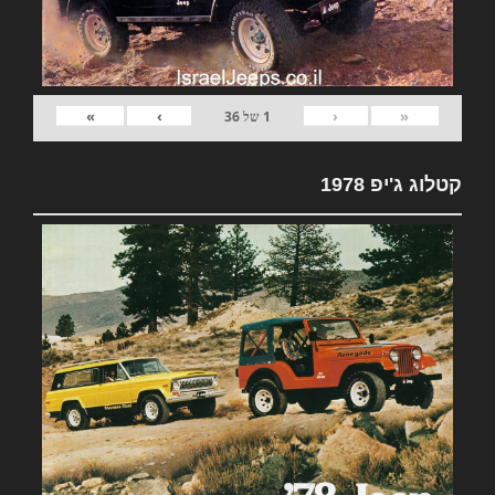
»
›
‹
«
1
של
36
קטלוג ג'יפ 1978