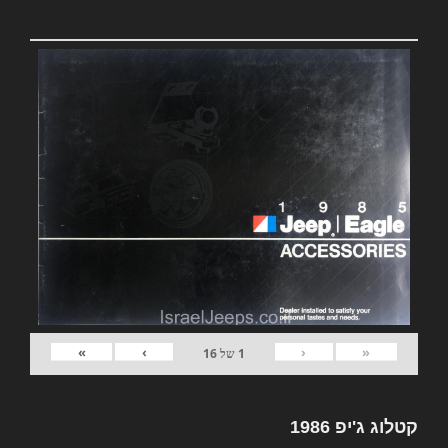
»
›
‹
«
1
של
16
קטלוג ג'יפ 1986