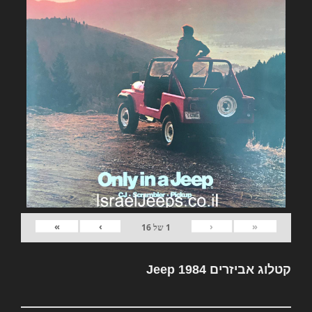
»
›
‹
«
1
של
16
קטלוג אביזרים Jeep 1984