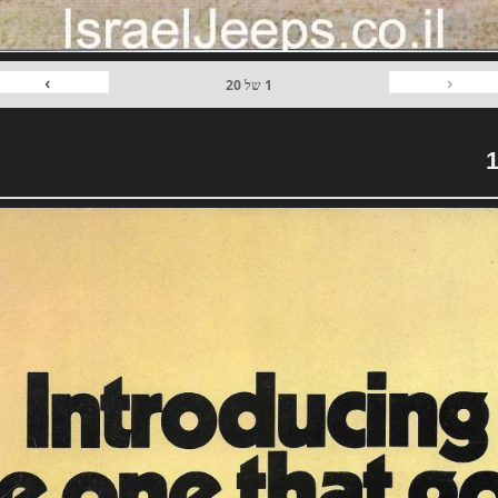
›
‹
1
של
20