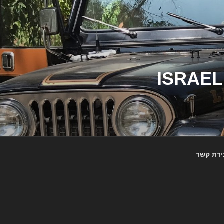
ג'יפי ישראל – הבית לג'יפאים ולמותג ג'יפ | ISRAEL
ירת קשר