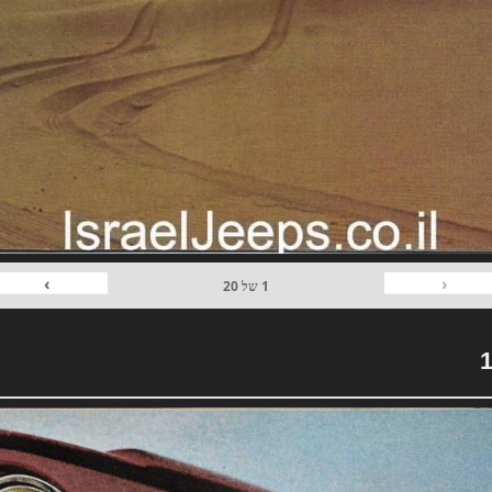
›
‹
1
של
20