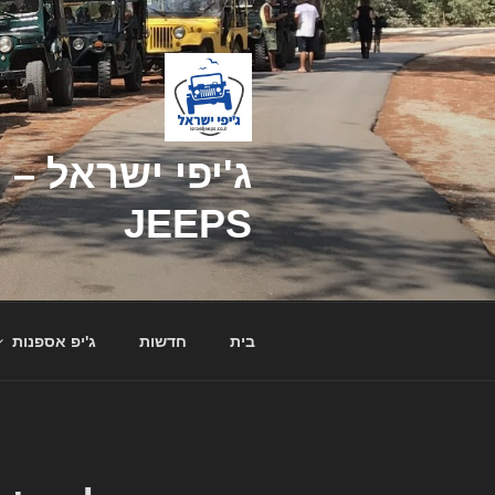
דילוג
לתוכן
JEEPS
בית
חדשות
ג'יפ אספנות