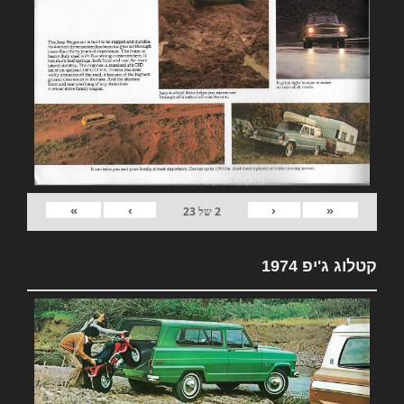
»
›
‹
«
2
של
23
קטלוג ג'יפ 1974