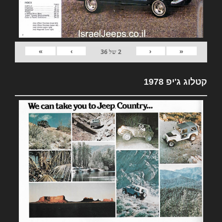
»
›
‹
«
2
של
36
קטלוג ג'יפ 1978