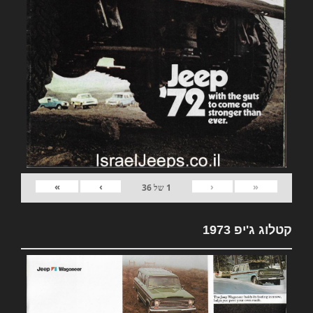
»
›
‹
«
1
של
36
קטלוג ג'יפ 1973