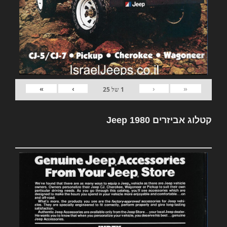
»
›
‹
«
1
של
25
קטלוג אביזרים Jeep 1980