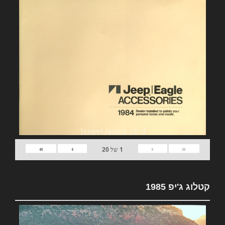
»
›
‹
«
1
של
20
קטלוג ג'יפ 1985