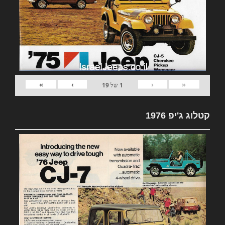
»
›
‹
«
1
של
19
קטלוג ג'יפ 1976