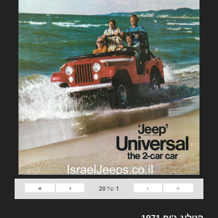
»
›
‹
«
1
של
20