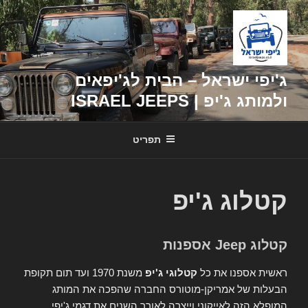
דילוג
לתוכן
ג'יפי ישראל – הבית לג'יפאים
ולמותג ג'יפ | ISRAEL JEEPS
תפריט
קטלוג ג'יפ
קטלוג Jeep אספנות
ראשית אספנו את כל
קטלוגי ג'יפ
משנת 1970 ועד תום תקופת
הבעלות של אמריקן-מוטורס החברה שהפכה את המותג
המופלא הזה לאייקוני וייצרה לאורך השנים את דגמי ג'יפי