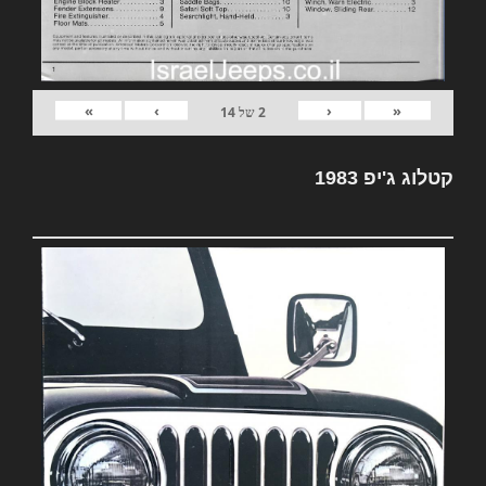
»
›
‹
«
2
של
14
קטלוג ג'יפ 1983