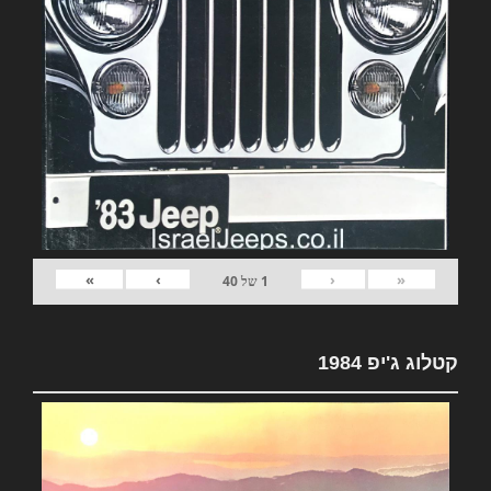
»
›
‹
«
1
של
40
קטלוג ג'יפ 1984