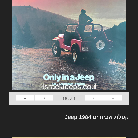
»
›
‹
«
1
של
16
קטלוג אביזרים Jeep 1984