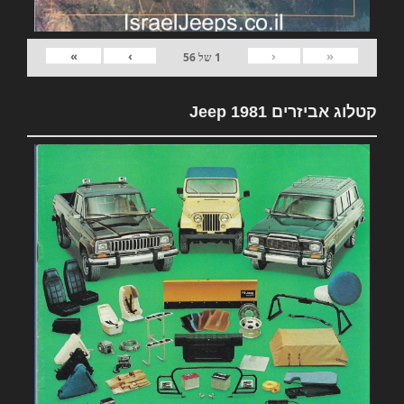
»
›
‹
«
1
של
56
קטלוג אביזרים 1981 Jeep