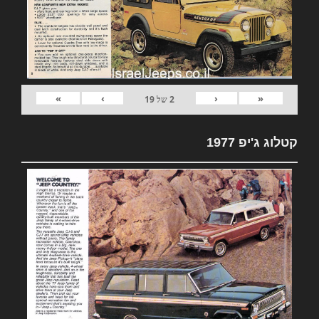
»
›
‹
«
2
של
19
קטלוג ג'יפ 1977