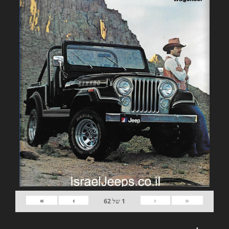
»
›
‹
«
1
של
62