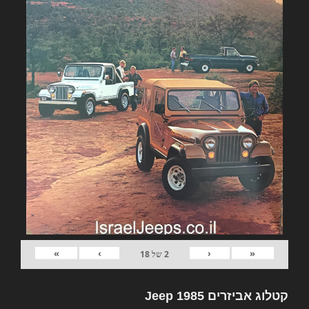
»
›
‹
«
2
של
18
קטלוג אביזרים Jeep 1985