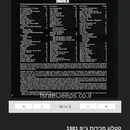
»
›
‹
«
2
של
16
קטלוג מכירות ג'יפ 1981