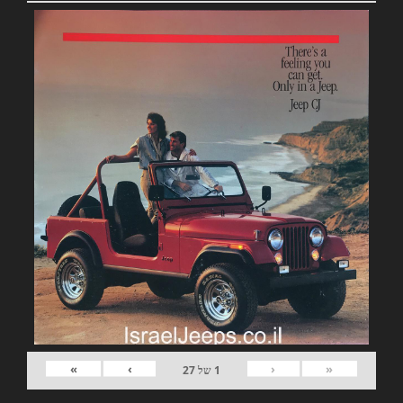
»
›
‹
«
1
של
27