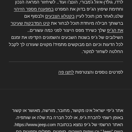
לרדו, גולדן-איגל ג'מבורי, הונצ'ו ועוד.. לשיחזור המראה הנכון
וחתימת שיפוץ הג'יפ בדוק את המפרט
במפענח מספר הזיהוי
שלנו,לאחר מכן תוכל לעיין
בקטלוג הצבעים
ולבסוף אם
ברשותך חבילה מיוחדת תוכל לבחור את
קיט המדבקות שעיטר
את הג'יפ
שלך כשירד מפס הייצור לפני כמה עשורים..
השילובים של ג'יפ בשנות השבעים והשמונים הקדימו את זמנם
לכל הדעות וכיום הם מבוקשים מתמיד! מקווים שעזרנו לך לקבל
החלטה לשחזר למקור.
לפרטים נוספים והצטרפות
לחצו פה
אתר ג'יפי ישראל אינו מקושר, מחובר, מורשה, מאושר או קשור
באופן רשמי לחברת ג'יפ, או לכל חברה בת שלה או שותפיה.
האתר הרשמי של ג'יפ נמצא בכתובת https://www.jeep.com.
השם "Jeep" וכן שמות קשורים, סימנים, סמלים ותמונות הם