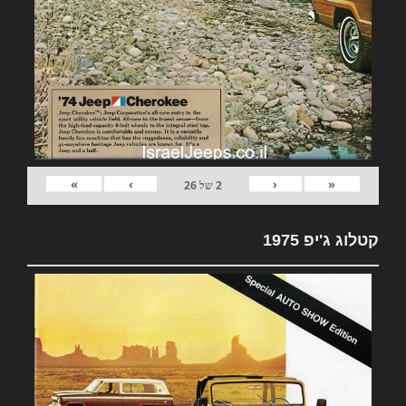
»
›
‹
«
2
של
26
קטלוג ג'יפ 1975