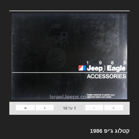
»
›
‹
«
1
של
16
קטלוג ג'יפ 1986