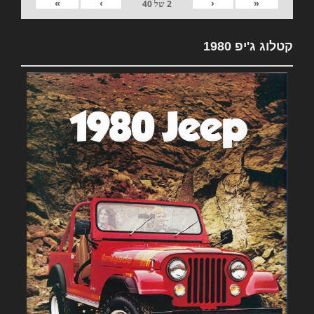
»
›
‹
«
2
של
40
קטלוג ג'יפ 1980