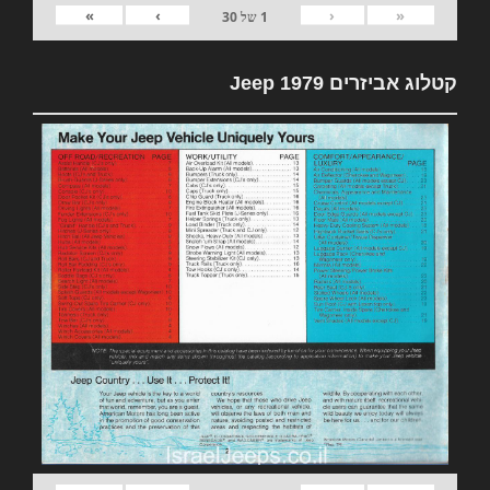
»
›
‹
«
1
של
30
קטלוג אביזרים 1979 Jeep