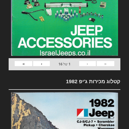
»
›
‹
«
1
של
16
קטלוג מכירות ג'יפ 1982