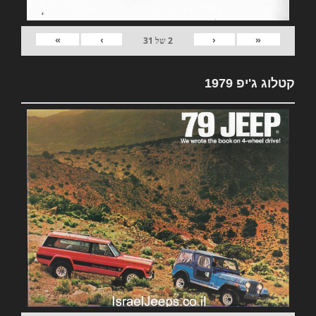
»
›
‹
«
2
של
31
קטלוג ג'יפ 1979