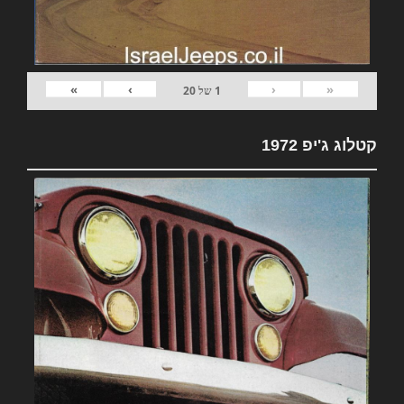
»
›
‹
«
1
של
20
קטלוג ג'יפ 1972