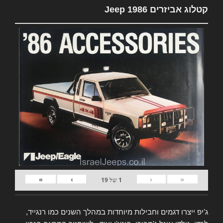
קטלוג אביזרים Jeep 1986
»
›
‹
«
1
של
19
ג'יפ ייצרו דגמים וחבילות מיוחדות במהלך השנים כמו רנגייד,