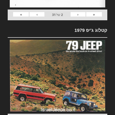
»
›
‹
«
2
של
31
קטלוג ג'יפ 1979