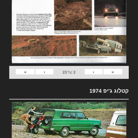
»
›
‹
«
2
של
23
קטלוג ג'יפ 1974