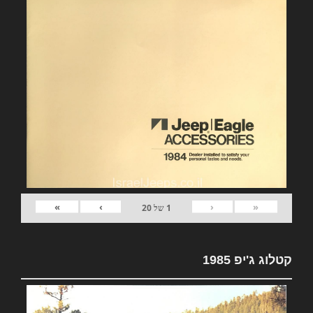
»
›
‹
«
1
של
20
קטלוג ג'יפ 1985