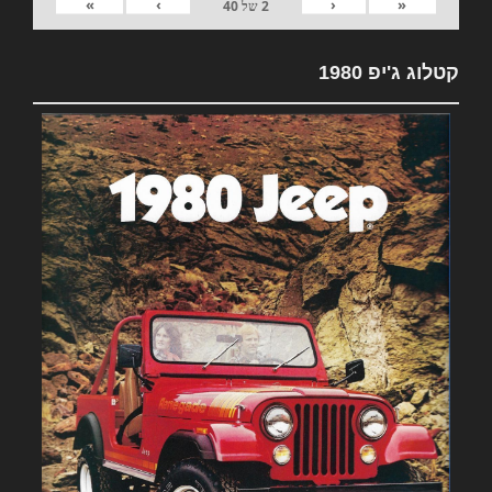
»
›
‹
«
2
של
40
קטלוג ג'יפ 1980