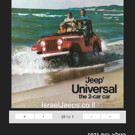
»
›
‹
«
1
של
20