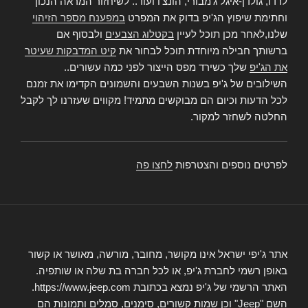
לרדו, גולדן-איגל ג'מבורי, הונצ'ו ועוד.. לשיחזור המראה הנכון
וחתימת שיפוץ הג'יפ בדוק את המפרט
במפענח מספר הזיהוי
שלנו,לאחר מכן תוכל לעיין
בקטלוג הצבעים
ולבסוף אם
ברשותך חבילה מיוחדת תוכל לבחור את
קיט המדבקות שעיטר
את הג'יפ
שלך כשירד מפס הייצור לפני כמה עשורים..
השילובים של ג'יפ בשנות השבעים והשמונים הקדימו את זמנם
לכל הדעות וכיום הם מבוקשים מתמיד! מקווים שעזרנו לך לקבל
החלטה לשחזר למקור.
לפרטים נוספים והצטרפות
לחצו פה
אתר ג'יפי ישראל אינו מקושר, מחובר, מורשה, מאושר או קשור
באופן רשמי לחברת ג'יפ, או לכל חברה בת שלה או שותפיה.
האתר הרשמי של ג'יפ נמצא בכתובת https://www.jeep.com.
השם "Jeep" וכן שמות קשורים, סימנים, סמלים ותמונות הם