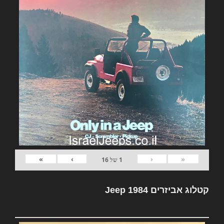
»
›
‹
«
1
של
16
קטלוג אביזרים Jeep 1984