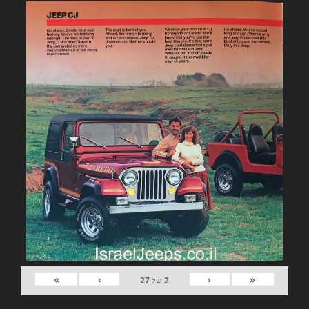
»
›
‹
«
2
של
27