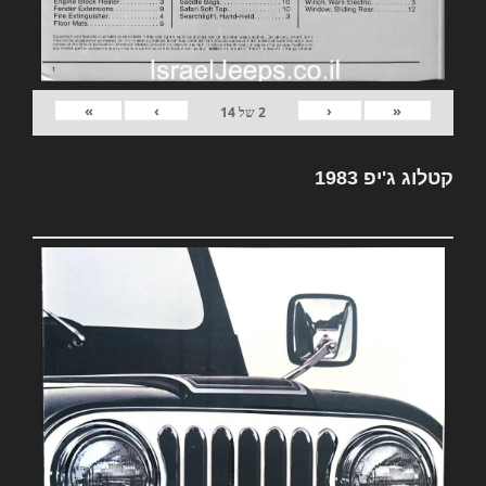
»
›
‹
«
2
של
14
קטלוג ג'יפ 1983