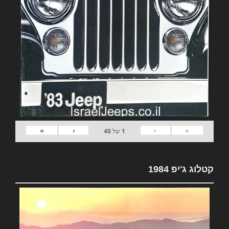
»
›
‹
«
1
של
40
קטלוג ג'יפ 1984