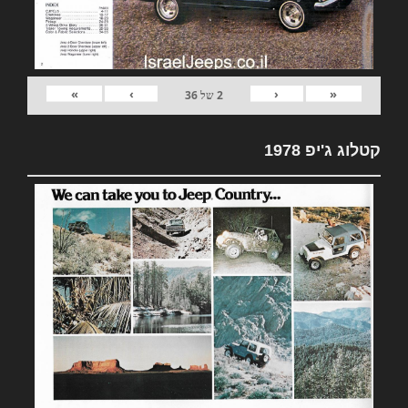
»
›
‹
«
2
של
36
קטלוג ג'יפ 1978