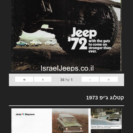
»
›
‹
«
1
של
36
קטלוג ג'יפ 1973