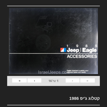
»
›
‹
«
1
של
16
קטלוג ג'יפ 1986