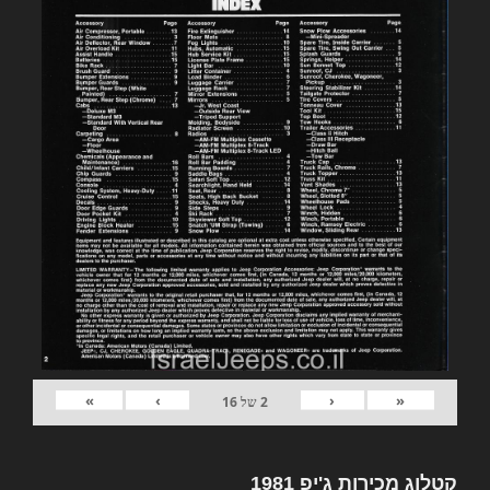
»
›
‹
«
2
של
16
קטלוג מכירות ג'יפ 1981