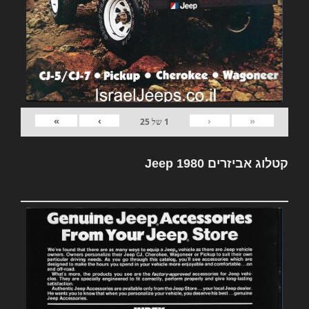
»
›
‹
«
1
של
25
קטלוג אביזרים Jeep 1980