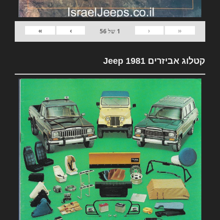
»
›
‹
«
1
של
56
קטלוג אביזרים 1981 Jeep