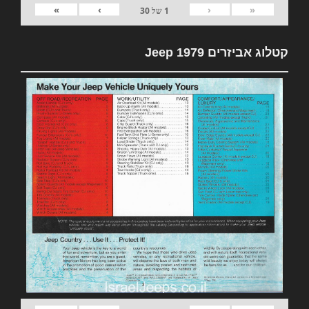
»
›
‹
«
1
של
30
קטלוג אביזרים 1979 Jeep