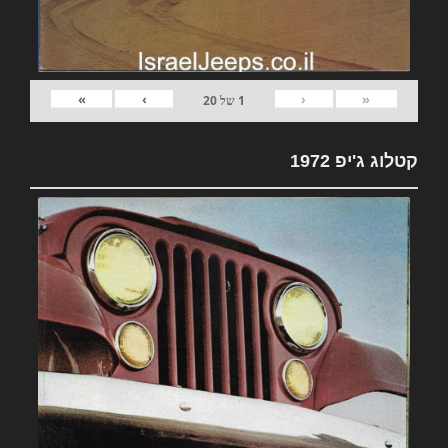
»
›
‹
«
1
של
20
קטלוג ג'יפ 1972