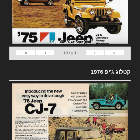
»
›
‹
«
1
של
19
קטלוג ג'יפ 1976