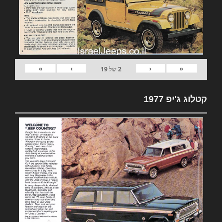
»
›
‹
«
2
של
19
קטלוג ג'יפ 1977