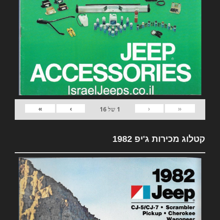
»
›
‹
«
1
של
16
קטלוג מכירות ג'יפ 1982