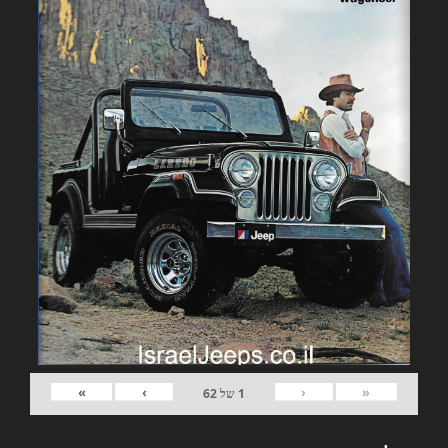
»
›
‹
«
1
של
62