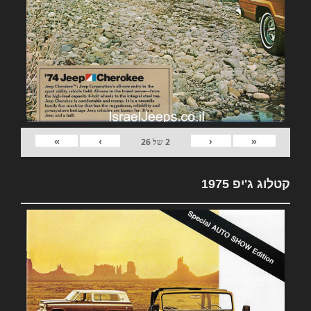
»
›
‹
«
2
של
26
קטלוג ג'יפ 1975