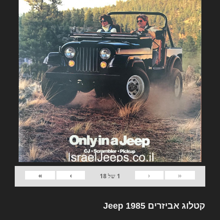
»
›
‹
«
1
של
18
קטלוג אביזרים Jeep 1985