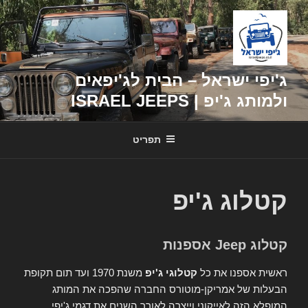
דילוג
לתוכן
ג'יפי ישראל – הבית לג'יפאים
ולמותג ג'יפ | ISRAEL JEEPS
תפריט
קטלוג ג'יפ
קטלוג Jeep אספנות
ראשית אספנו את כל
קטלוגי ג'יפ
משנת 1970 ועד תום תקופת
הבעלות של אמריקן-מוטורס החברה שהפכה את המותג
המופלא הזה לאייקוני וייצרה לאורך השנים את דגמי ג'יפי