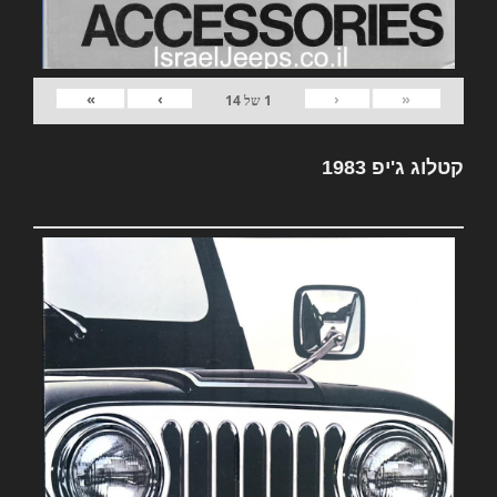
»
›
‹
«
1
של
14
קטלוג ג'יפ 1983