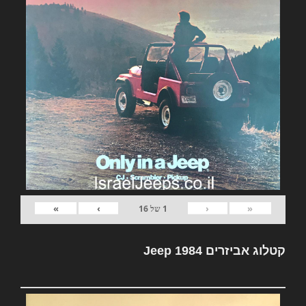
»
›
‹
«
1
של
16
קטלוג אביזרים Jeep 1984