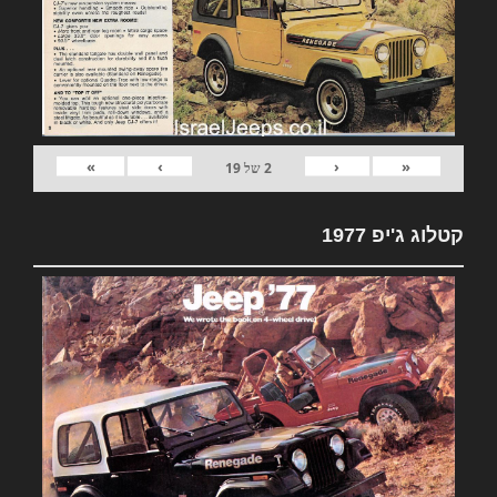
»
›
‹
«
2
של
19
קטלוג ג'יפ 1977