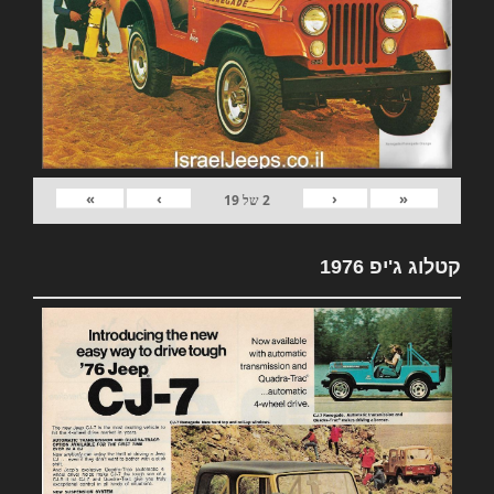
»
›
‹
«
2
של
19
קטלוג ג'יפ 1976