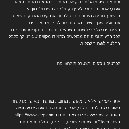
וחתימת שיפוץ הג'יפ בדוק את המפרט
במפענח מספר הזיהוי
שלנו,לאחר מכן תוכל לעיין
בקטלוג הצבעים
ולבסוף אם
ברשותך חבילה מיוחדת תוכל לבחור את
קיט המדבקות שעיטר
את הג'יפ
שלך כשירד מפס הייצור לפני כמה עשורים..
השילובים של ג'יפ בשנות השבעים והשמונים הקדימו את זמנם
לכל הדעות וכיום הם מבוקשים מתמיד! מקווים שעזרנו לך לקבל
החלטה לשחזר למקור.
לפרטים נוספים והצטרפות
לחצו פה
אתר ג'יפי ישראל אינו מקושר, מחובר, מורשה, מאושר או קשור
באופן רשמי לחברת ג'יפ, או לכל חברה בת שלה או שותפיה.
האתר הרשמי של ג'יפ נמצא בכתובת https://www.jeep.com.
השם "Jeep" וכן שמות קשורים, סימנים, סמלים ותמונות הם
סימנים מסחריים רשומים של חברת ג'יפ.