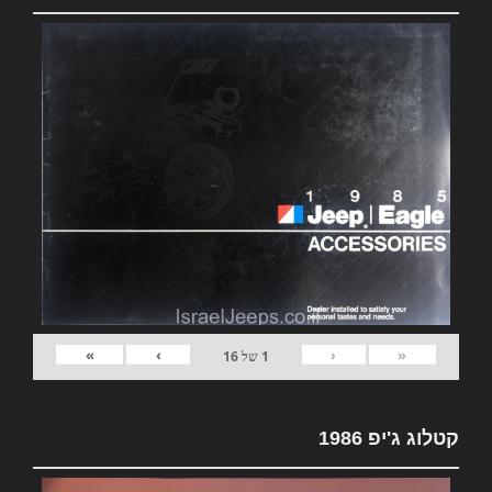
»
›
‹
«
1
של
16
קטלוג ג'יפ 1986