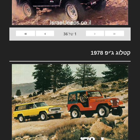
»
›
‹
«
1
של
36
קטלוג ג'יפ 1978