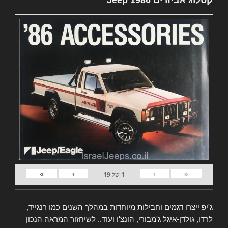
קטלוג אביזרים Jeep 1986
»
›
‹
«
1
של
19
ג'יפ ייצרו דגמים וחבילות מיוחדות במהלך השנים כמו רנגייד,
לרדו, גולדן-איגל ג'מבורי, הונצ'ו ועוד.. לשיחזור המראה הנכון