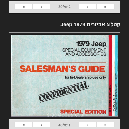
»
›
‹
«
2
של
30
קטלוג אביזרים 1979 Jeep
»
›
‹
«
1
של
40