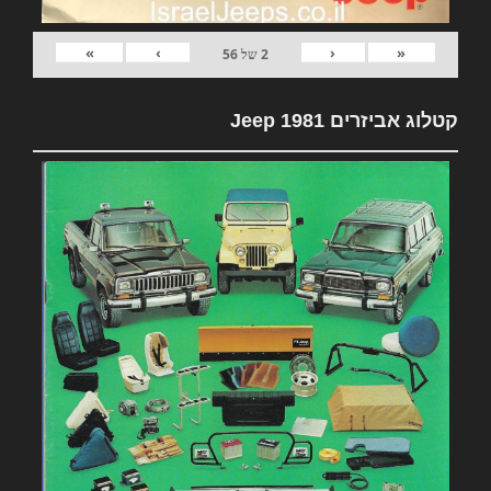
»
›
‹
«
2
של
56
קטלוג אביזרים 1981 Jeep