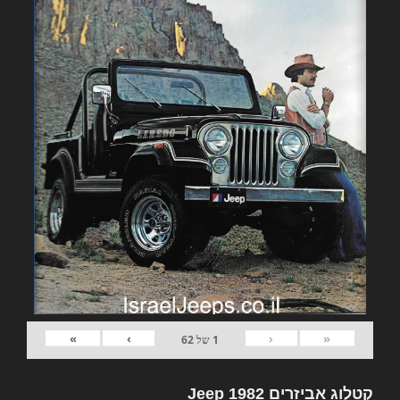
»
›
‹
«
1
של
62
קטלוג אביזרים 1982 Jeep