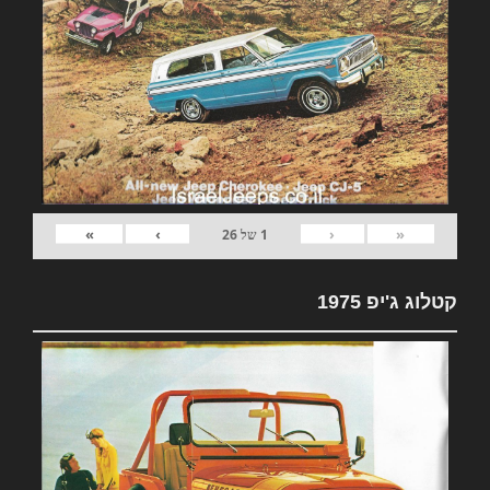
»
›
‹
«
1
של
26
קטלוג ג'יפ 1975