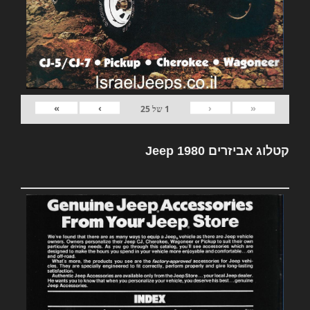
»
›
‹
«
1
של
25
קטלוג אביזרים Jeep 1980