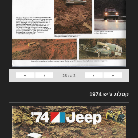
»
›
‹
«
2
של
23
קטלוג ג'יפ 1974