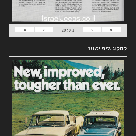
»
›
‹
«
2
של
20
קטלוג ג'יפ 1972