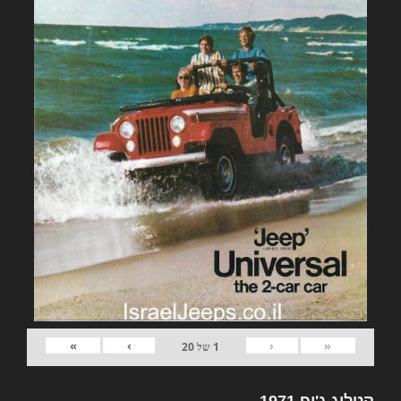
»
›
‹
«
1
של
20