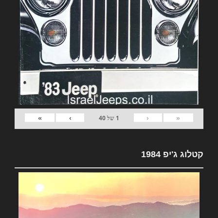
»
›
‹
«
1
של
40
קטלוג ג'יפ 1984