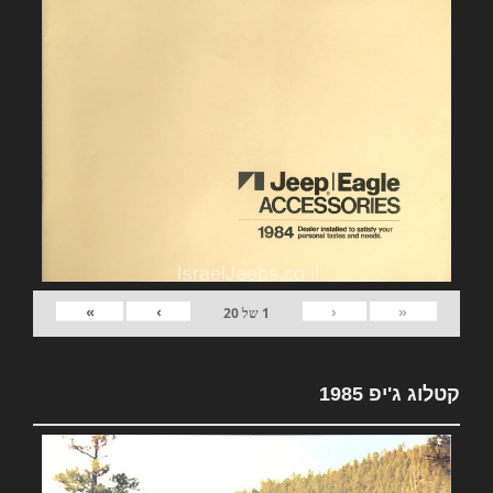
»
›
‹
«
1
של
20
קטלוג ג'יפ 1985