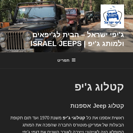
דילוג
לתוכן
ג'יפי ישראל – הבית לג'יפאים
ולמותג ג'יפ | ISRAEL JEEPS
תפריט
קטלוג ג'יפ
קטלוג Jeep אספנות
ראשית אספנו את כל
קטלוגי ג'יפ
משנת 1970 ועד תום תקופת
הבעלות של אמריקן-מוטורס החברה שהפכה את המותג
המופלא הזה לאייקוני וייצרה לאורך השנים את דגמי ג'יפי