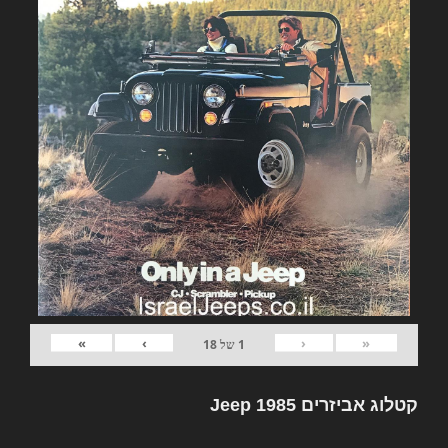
»
›
‹
«
1
של
18
קטלוג אביזרים Jeep 1985