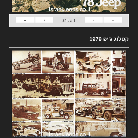
»
›
‹
«
1
של
31
קטלוג ג'יפ 1979