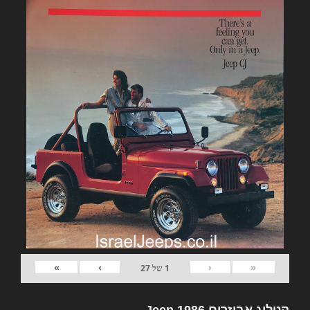
»
›
‹
«
1
של
27