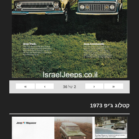
»
›
‹
«
2
של
36
קטלוג ג'יפ 1973