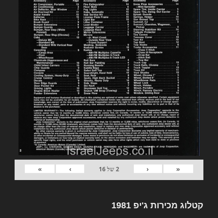
»
›
‹
«
2
של
16
קטלוג מכירות ג'יפ 1981