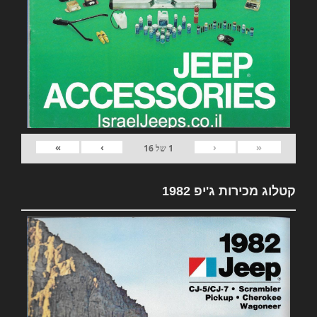
»
›
‹
«
1
של
16
קטלוג מכירות ג'יפ 1982