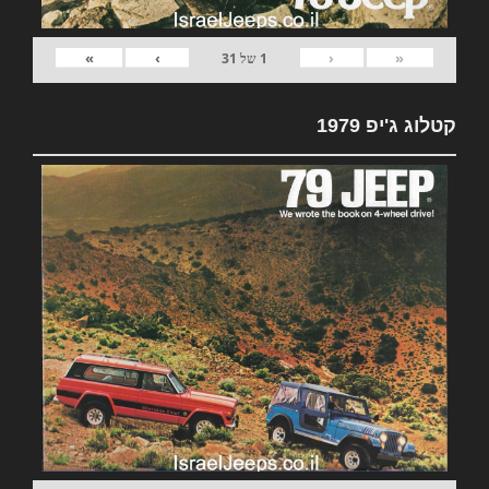
»
›
‹
«
1
של
31
קטלוג ג'יפ 1979