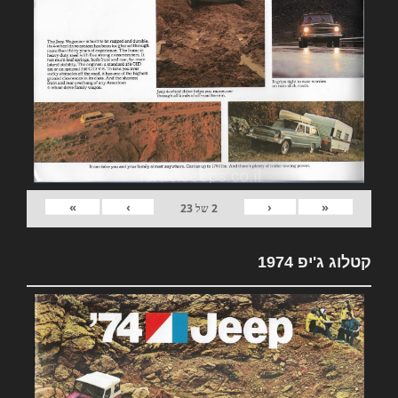
»
›
‹
«
2
של
23
קטלוג ג'יפ 1974