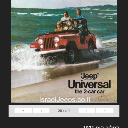
»
›
‹
«
1
של
20