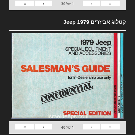
»
›
‹
«
1
של
30
קטלוג אביזרים 1979 Jeep
»
›
‹
«
1
של
40