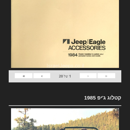
»
›
‹
«
1
של
20
קטלוג ג'יפ 1985