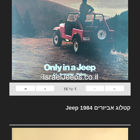
»
›
‹
«
1
של
16
קטלוג אביזרים Jeep 1984