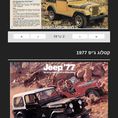
»
›
‹
«
2
של
19
קטלוג ג'יפ 1977