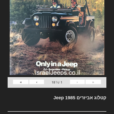
»
›
‹
«
1
של
18
קטלוג אביזרים Jeep 1985