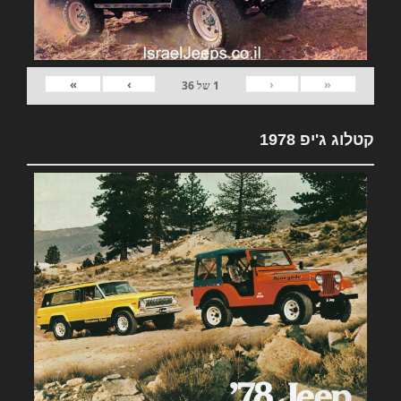
»
›
‹
«
1
של
36
קטלוג ג'יפ 1978