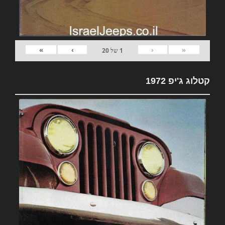
»
›
‹
«
1
של
20
קטלוג ג'יפ 1972