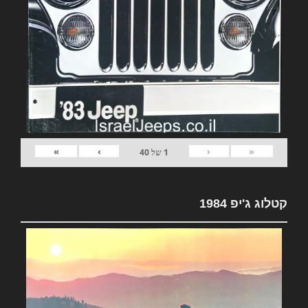
»
›
‹
«
1
של
40
קטלוג ג'יפ 1984