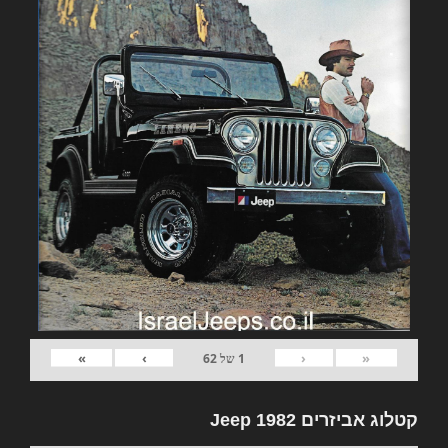
»
›
‹
«
1
של
62
קטלוג אביזרים 1982 Jeep