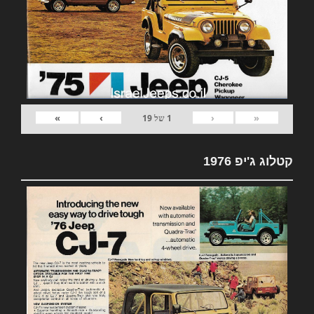
»
›
‹
«
1
של
19
קטלוג ג'יפ 1976