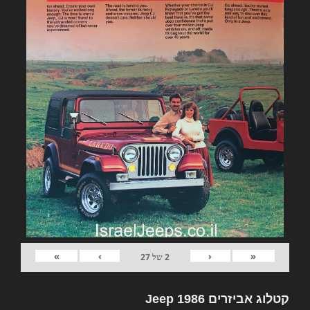
»
›
‹
«
2
של
27
קטלוג אביזרים Jeep 1986