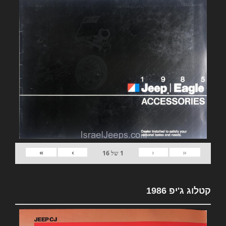
»
›
‹
«
1
של
16
קטלוג ג'יפ 1986