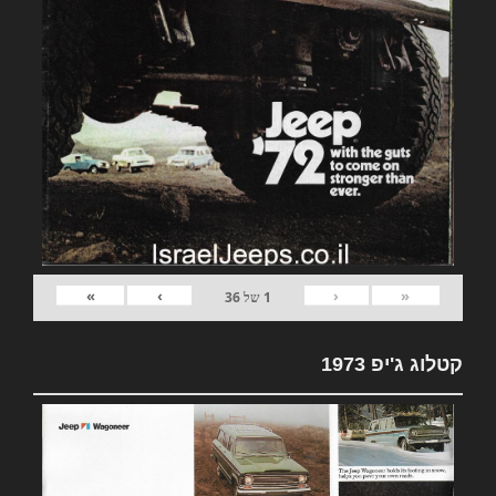
»
›
‹
«
1
של
36
קטלוג ג'יפ 1973