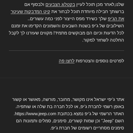
שלנו,לאחר מכן תוכל לעיין
בקטלוג הצבעים
ולבסוף אם
ברשותך חבילה מיוחדת תוכל לבחור את
קיט המדבקות שעיטר
את הג'יפ
שלך כשירד מפס הייצור לפני כמה עשורים..
השילובים של ג'יפ בשנות השבעים והשמונים הקדימו את זמנם
לכל הדעות וכיום הם מבוקשים מתמיד! מקווים שעזרנו לך לקבל
החלטה לשחזר למקור.
לפרטים נוספים והצטרפות
לחצו פה
אתר ג'יפי ישראל אינו מקושר, מחובר, מורשה, מאושר או קשור
באופן רשמי לחברת ג'יפ, או לכל חברה בת שלה או שותפיה.
האתר הרשמי של ג'יפ נמצא בכתובת https://www.jeep.com.
השם "Jeep" וכן שמות קשורים, סימנים, סמלים ותמונות הם
סימנים מסחריים רשומים של חברת ג'יפ.