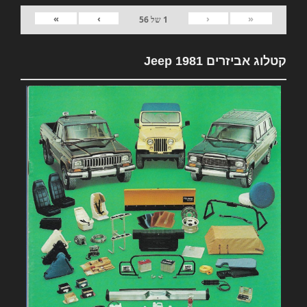
»
›
‹
«
1
של
56
קטלוג אביזרים 1981 Jeep