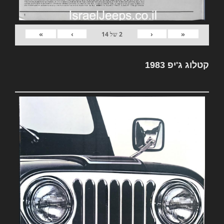
»
›
‹
«
2
של
14
קטלוג ג'יפ 1983