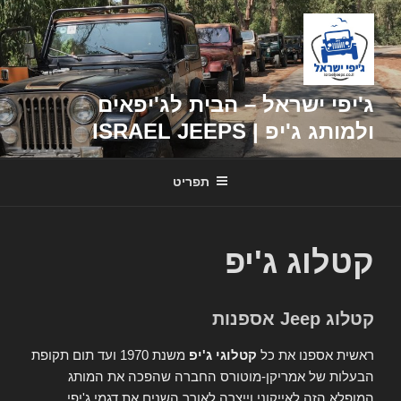
דילוג
לתוכן
ג'יפי ישראל – הבית לג'יפאים
ולמותג ג'יפ | ISRAEL JEEPS
תפריט
קטלוג ג'יפ
קטלוג Jeep אספנות
ראשית אספנו את כל
קטלוגי ג'יפ
משנת 1970 ועד תום תקופת
הבעלות של אמריקן-מוטורס החברה שהפכה את המותג
המופלא הזה לאייקוני וייצרה לאורך השנים את דגמי ג'יפי