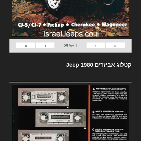
»
›
‹
«
1
של
25
קטלוג אביזרים Jeep 1980