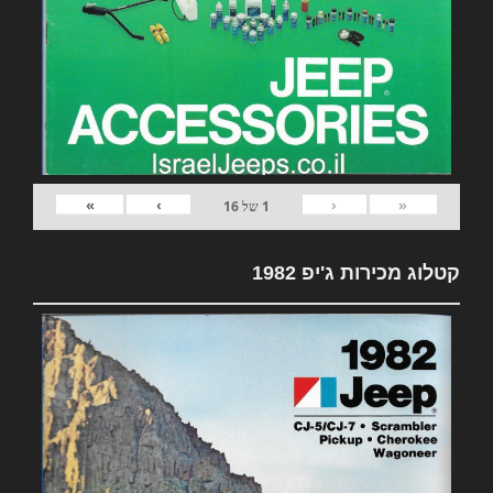
»
›
‹
«
1
של
16
קטלוג מכירות ג'יפ 1982