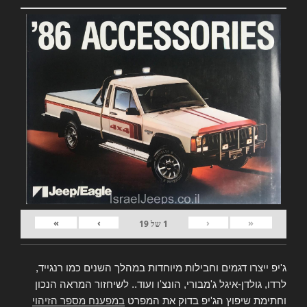
»
›
‹
«
1
של
19
ג'יפ ייצרו דגמים וחבילות מיוחדות במהלך השנים כמו רנגייד,
לרדו, גולדן-איגל ג'מבורי, הונצ'ו ועוד.. לשיחזור המראה הנכון
וחתימת שיפוץ הג'יפ בדוק את המפרט
במפענח מספר הזיהוי