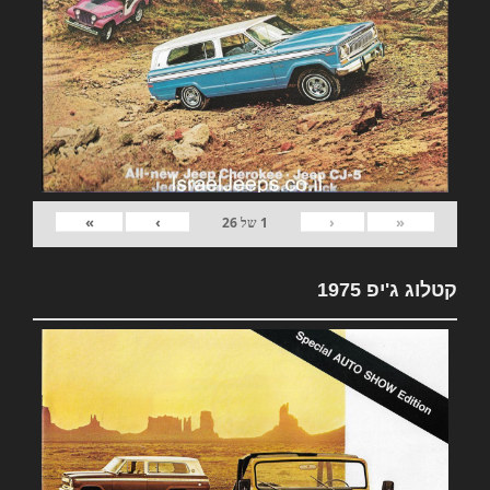
»
›
‹
«
1
של
26
קטלוג ג'יפ 1975