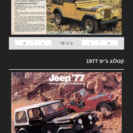
»
›
‹
«
2
של
19
קטלוג ג'יפ 1977