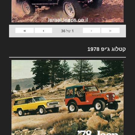
»
›
‹
«
1
של
36
קטלוג ג'יפ 1978