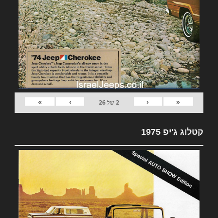
»
›
‹
«
2
של
26
קטלוג ג'יפ 1975