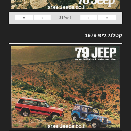
»
›
‹
«
1
של
31
קטלוג ג'יפ 1979