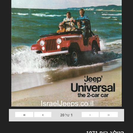
»
›
‹
«
1
של
20