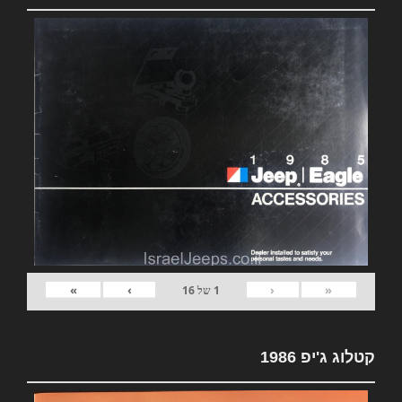
»
›
‹
«
1
של
16
קטלוג ג'יפ 1986