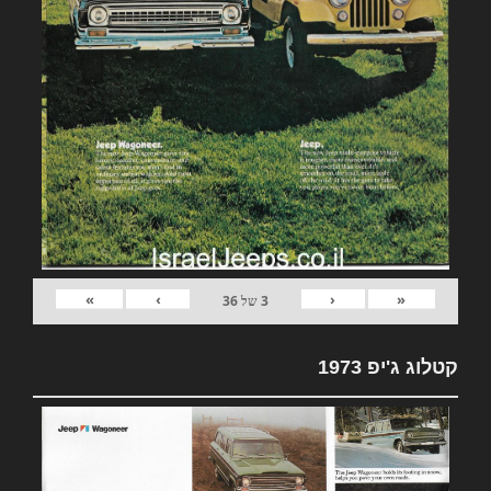
»
›
‹
«
3
של
36
קטלוג ג'יפ 1973