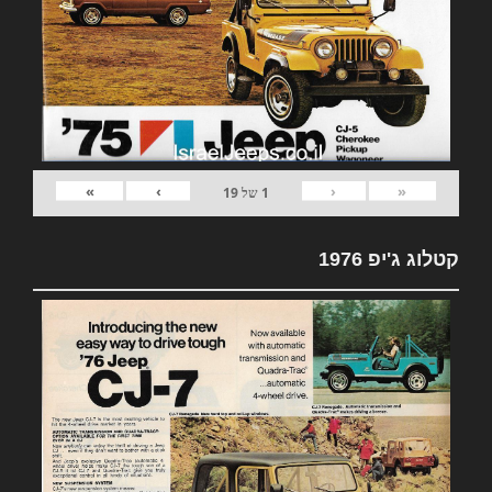
»
›
‹
«
1
של
19
קטלוג ג'יפ 1976