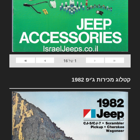
»
›
‹
«
1
של
16
קטלוג מכירות ג'יפ 1982