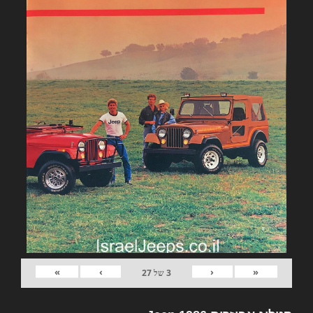
»
›
‹
«
3
של
27