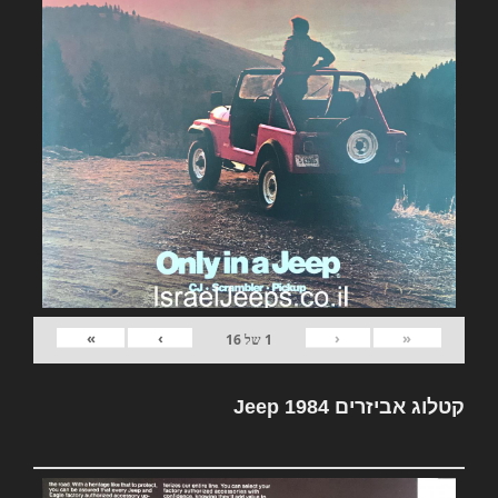
»
›
‹
«
1
של
16
קטלוג אביזרים Jeep 1984