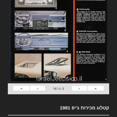
»
›
‹
«
3
של
16
קטלוג מכירות ג'יפ 1981