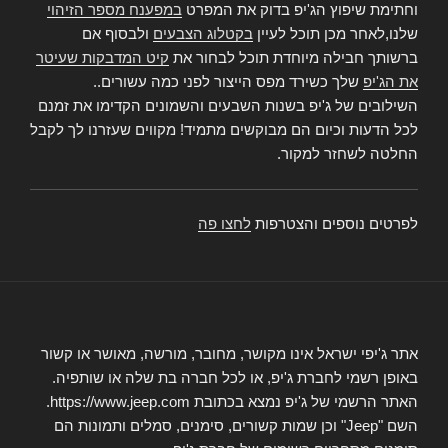
וחתימת שיפוץ הג'יפ בדוק את המפרט
במפענח מספר הזיהוי
שלנו,לאחר מכן תוכל לעיין
בקטלוג הצבעים
ולבסוף אם
ברשותך חבילה מיוחדת תוכל לבחור את
קיט המדבקות שעיטר
את הג'יפ
שלך כשירד מפס הייצור לפני כמה עשורים..
השילובים של ג'יפ בשנות השבעים והשמונים הקדימו את זמנם
לכל הדעות וכיום הם מבוקשים מתמיד! מקווים שעזרנו לך לקבל
החלטה לשחזר למקור.
לפרטים נוספים והצטרפות
לחצו פה
אתר ג'יפי ישראל אינו מקושר, מחובר, מורשה, מאושר או קשור
באופן רשמי לחברת ג'יפ, או לכל חברה בת שלה או שותפיה.
האתר הרשמי של ג'יפ נמצא בכתובת https://www.jeep.com.
השם "Jeep" וכן שמות קשורים, סימנים, סמלים ותמונות הם