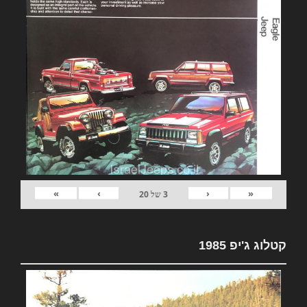
»
›
‹
«
3
של
20
קטלוג ג'יפ 1985