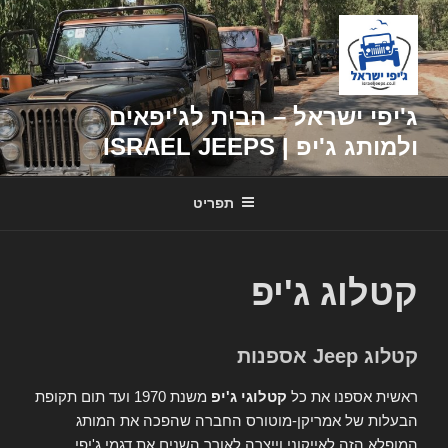
דילוג
לתוכן
ג'יפי ישראל – הבית לג'יפאים
ולמותג ג'יפ | ISRAEL JEEPS
תפריט
קטלוג ג'יפ
קטלוג Jeep אספנות
ראשית אספנו את כל
קטלוגי ג'יפ
משנת 1970 ועד תום תקופת
הבעלות של אמריקן-מוטורס החברה שהפכה את המותג
המופלא הזה לאייקוני וייצרה לאורך השנים את דגמי ג'יפי