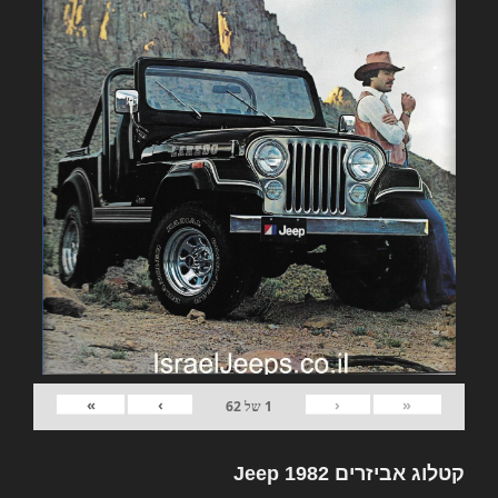
»
›
‹
«
1
של
62
קטלוג אביזרים 1982 Jeep