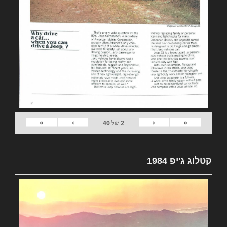
»
›
‹
«
2
של
40
קטלוג ג'יפ 1984