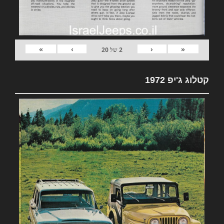
»
›
‹
«
2
של
20
קטלוג ג'יפ 1972