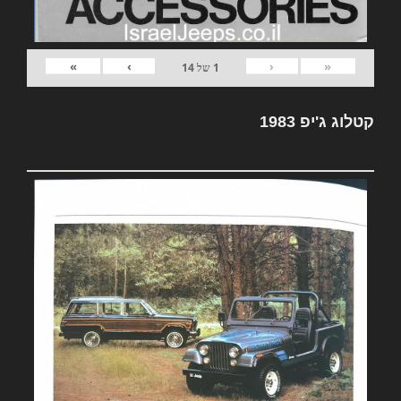
»
›
‹
«
1
של
14
קטלוג ג'יפ 1983