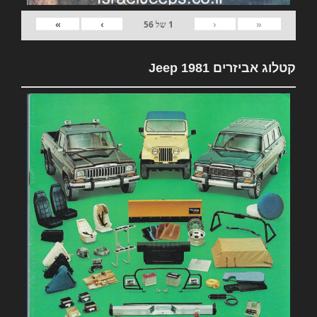
»
›
‹
«
1
של
56
קטלוג אביזרים 1981 Jeep