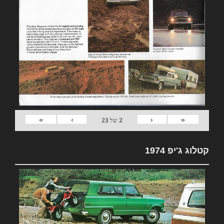
»
›
‹
«
2
של
23
קטלוג ג'יפ 1974