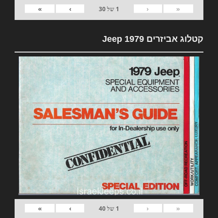
»
›
‹
«
1
של
30
קטלוג אביזרים 1979 Jeep
»
›
‹
«
1
של
40