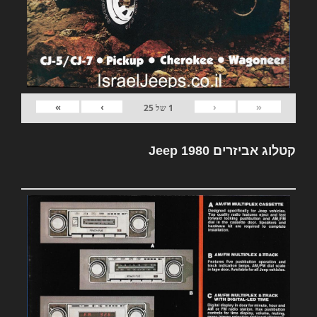
»
›
‹
«
1
של
25
קטלוג אביזרים Jeep 1980