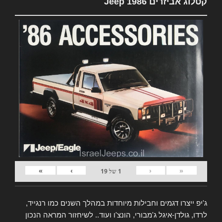
קטלוג אביזרים Jeep 1986
»
›
‹
«
1
של
19
ג'יפ ייצרו דגמים וחבילות מיוחדות במהלך השנים כמו רנגייד,
לרדו, גולדן-איגל ג'מבורי, הונצ'ו ועוד.. לשיחזור המראה הנכון