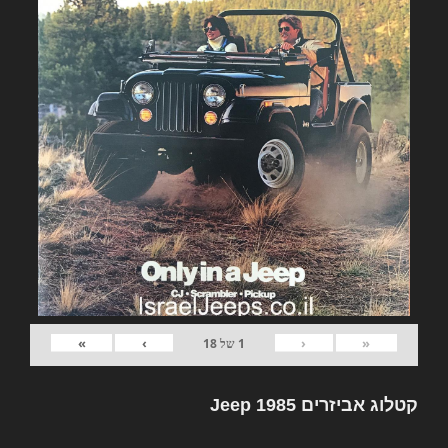
»
›
‹
«
1
של
18
קטלוג אביזרים Jeep 1985