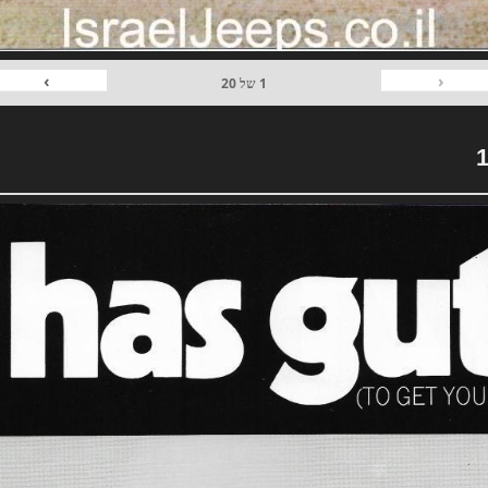
›
‹
1
של
20