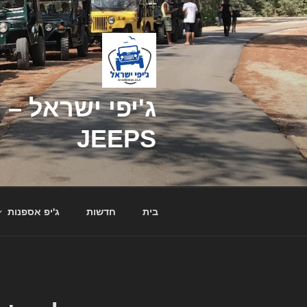
דילוג
לתוכן
JEEPS
בית
חדשות
ג'יפ אספנות