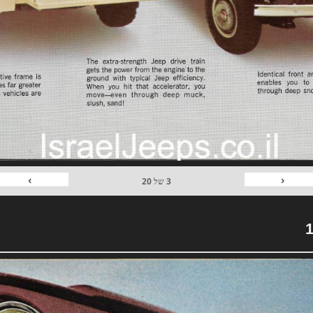
›
‹
3
של
20