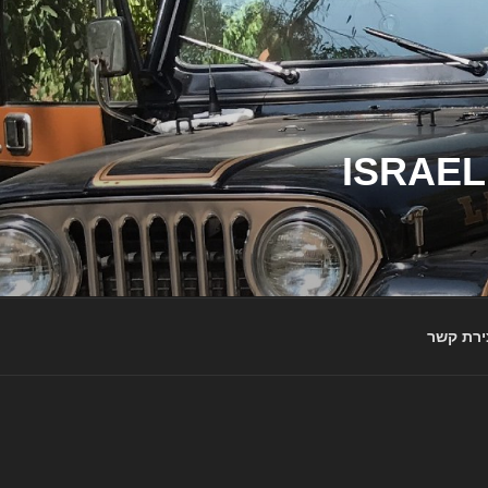
ג'יפי ישראל – הבית לג'יפאים ולמותג ג'יפ | ISRAEL
ירת קשר