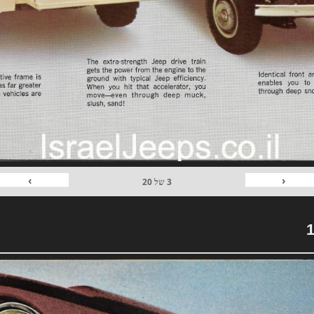
›
‹
3
של
20