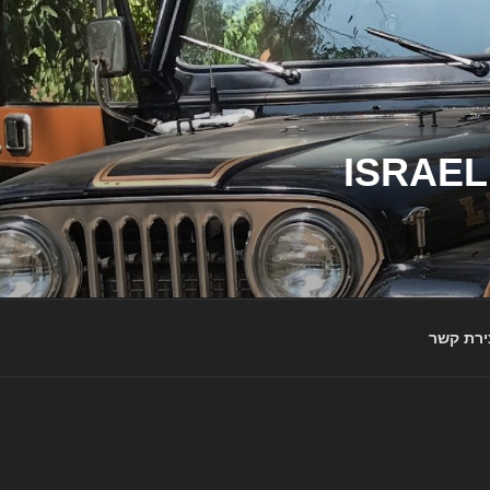
ג'יפי ישראל – הבית לג'יפאים ולמותג ג'יפ | ISRAEL
ירת קשר