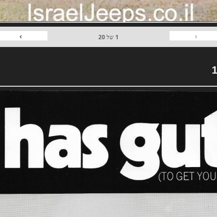
›
‹
1
של
20