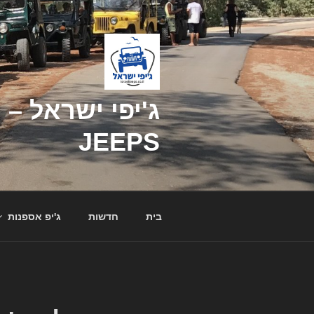
דילוג
לתוכן
JEEPS
בית
חדשות
ג'יפ אספנות