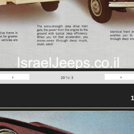
›
‹
3
של
20