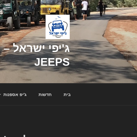
דילוג
לתוכן
JEEPS
בית
חדשות
ג'יפ אספנות