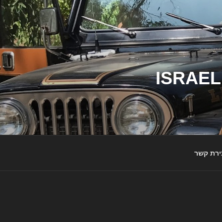
ג'יפי ישראל – הבית לג'יפאים ולמותג ג'יפ | ISRAEL
ירת קשר