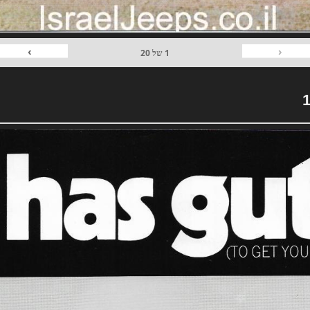
›
‹
1
של
20