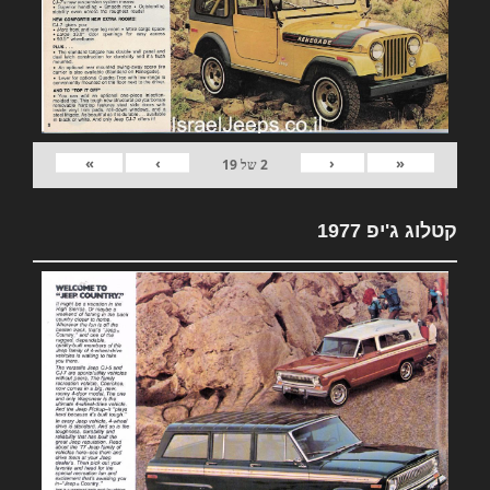
»
›
‹
«
2
של
19
קטלוג ג'יפ 1977