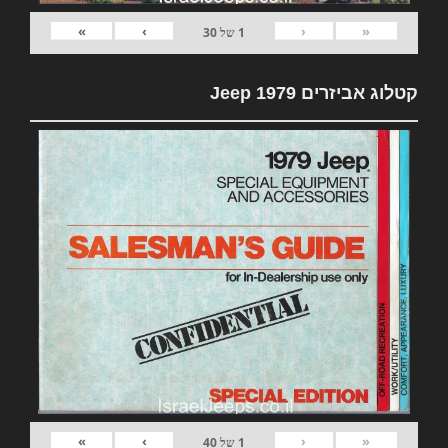
»
›
‹
«
1
של
30
קטלוג אביזרים 1979 Jeep
»
›
‹
«
1
של
40