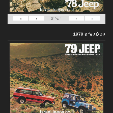
»
›
‹
«
1
של
31
קטלוג ג'יפ 1979