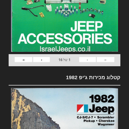
»
›
‹
«
1
של
16
קטלוג מכירות ג'יפ 1982