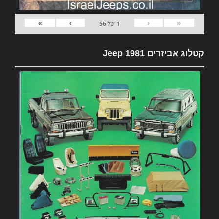
»
›
‹
«
1
של
56
קטלוג אביזרים 1981 Jeep