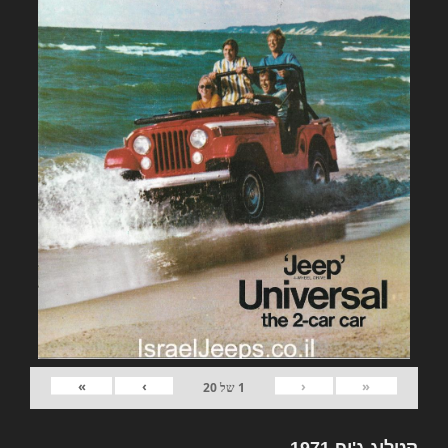
»
›
‹
«
1
של
20