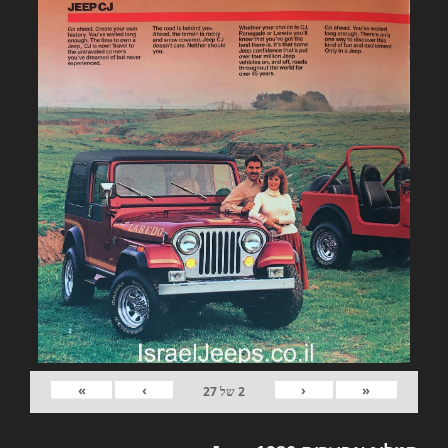
»
›
‹
«
2
של
27