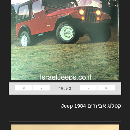
»
›
‹
«
2
של
16
קטלוג אביזרים Jeep 1984