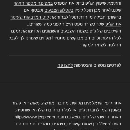
וחתימת שיפוץ הג'יפ בדוק את המפרט
במפענח מספר הזיהוי
שלנו,לאחר מכן תוכל לעיין
בקטלוג הצבעים
ולבסוף אם
ברשותך חבילה מיוחדת תוכל לבחור את
קיט המדבקות שעיטר
את הג'יפ
שלך כשירד מפס הייצור לפני כמה עשורים..
השילובים של ג'יפ בשנות השבעים והשמונים הקדימו את זמנם
לכל הדעות וכיום הם מבוקשים מתמיד! מקווים שעזרנו לך לקבל
החלטה לשחזר למקור.
לפרטים נוספים והצטרפות
לחצו פה
אתר ג'יפי ישראל אינו מקושר, מחובר, מורשה, מאושר או קשור
באופן רשמי לחברת ג'יפ, או לכל חברה בת שלה או שותפיה.
האתר הרשמי של ג'יפ נמצא בכתובת https://www.jeep.com.
השם "Jeep" וכן שמות קשורים, סימנים, סמלים ותמונות הם