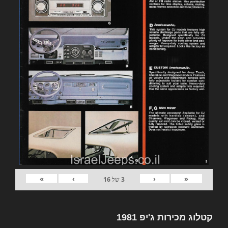
»
›
‹
«
3
של
16
קטלוג מכירות ג'יפ 1981