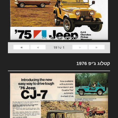
»
›
‹
«
1
של
19
קטלוג ג'יפ 1976