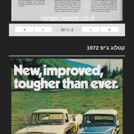
»
›
‹
«
2
של
20
קטלוג ג'יפ 1972