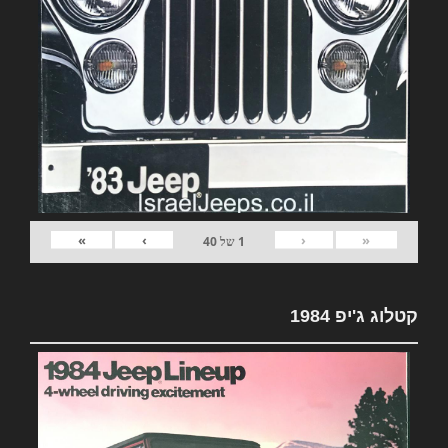
»
›
‹
«
1
של
40
קטלוג ג'יפ 1984