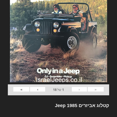
»
›
‹
«
1
של
18
קטלוג אביזרים Jeep 1985