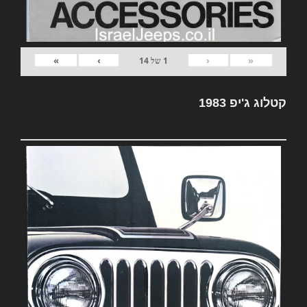
»
›
‹
«
1
של
14
קטלוג ג'יפ 1983