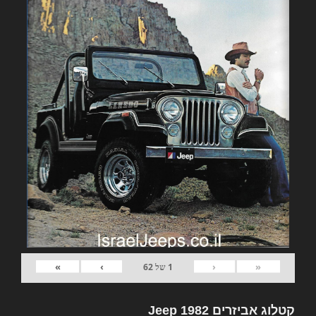
»
›
‹
«
1
של
62
קטלוג אביזרים 1982 Jeep