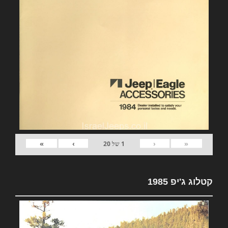
»
›
‹
«
1
של
20
קטלוג ג'יפ 1985