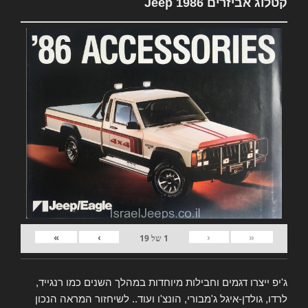
קטלוג אביזרים Jeep 1986
»
›
‹
«
1
של
19
ג'יפ ייצרו דגמים וחבילות מיוחדות במהלך השנים כמו רנגייד,
לרדו, גולדן-איגל ג'מבורי, הונצ'ו ועוד.. לשיחזור המראה הנכון