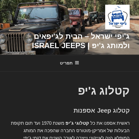
דילוג
לתוכן
ג'יפי ישראל – הבית לג'יפאים
ולמותג ג'יפ | ISRAEL JEEPS
תפריט
קטלוג ג'יפ
קטלוג Jeep אספנות
ראשית אספנו את כל
קטלוגי ג'יפ
משנת 1970 ועד תום תקופת
הבעלות של אמריקן-מוטורס החברה שהפכה את המותג
המופלא הזה לאייקוני וייצרה לאורך השנים את דגמי ג'יפי