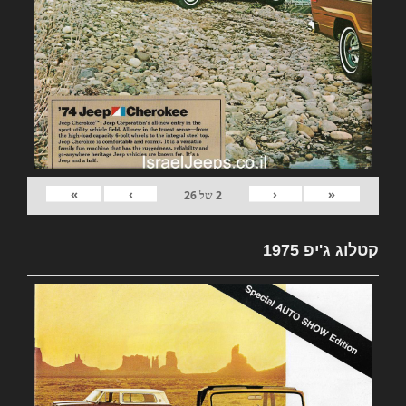
»
›
‹
«
2
של
26
קטלוג ג'יפ 1975