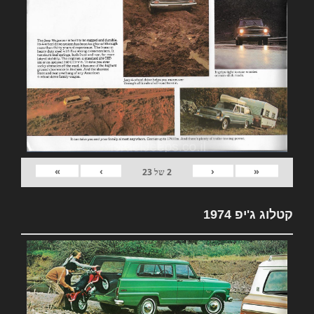
»
›
‹
«
2
של
23
קטלוג ג'יפ 1974