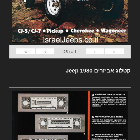
»
›
‹
«
1
של
25
קטלוג אביזרים Jeep 1980