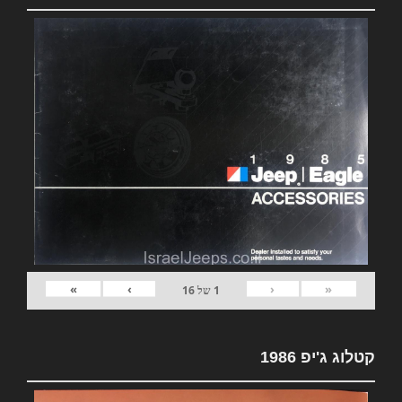
»
›
‹
«
1
של
16
קטלוג ג'יפ 1986