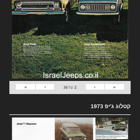
»
›
‹
«
2
של
36
קטלוג ג'יפ 1973