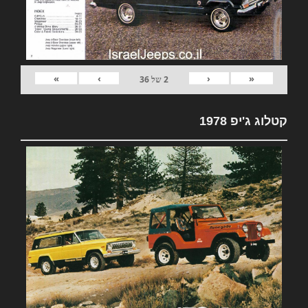
»
›
‹
«
2
של
36
קטלוג ג'יפ 1978