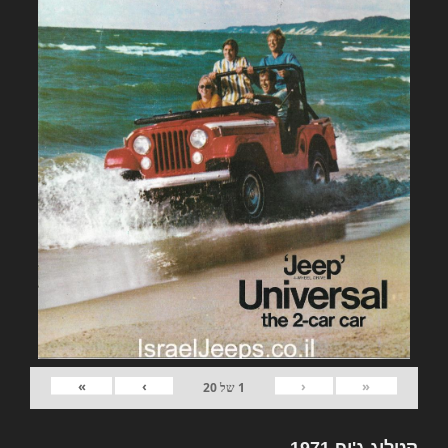
»
›
‹
«
1
של
20