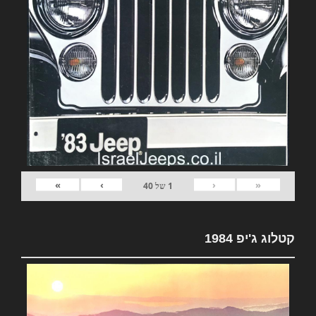
»
›
‹
«
1
של
40
קטלוג ג'יפ 1984