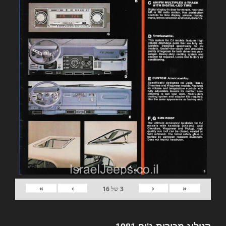
»
›
‹
«
3
של
16