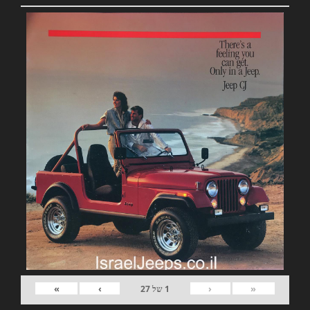
»
›
‹
«
1
של
27