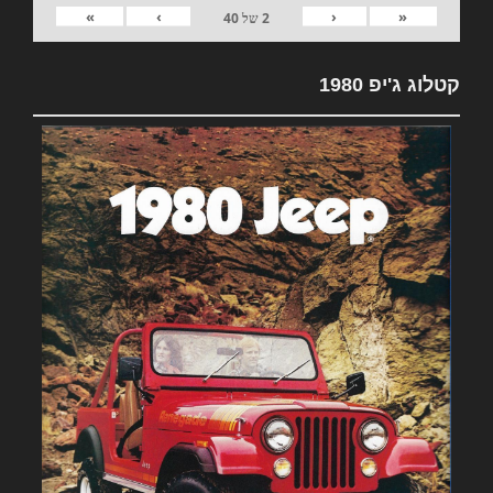
»
›
‹
«
2
של
40
קטלוג ג'יפ 1980