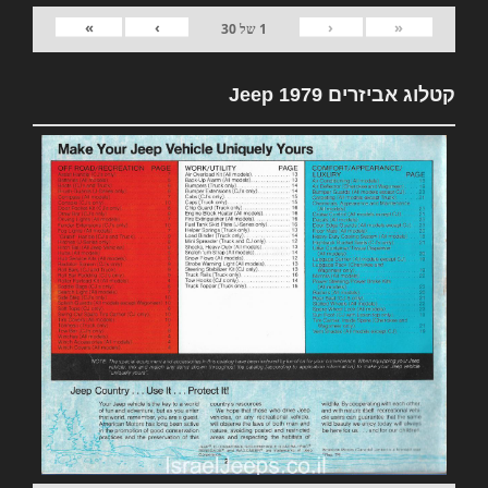
»
›
‹
«
1
של
30
קטלוג אביזרים 1979 Jeep