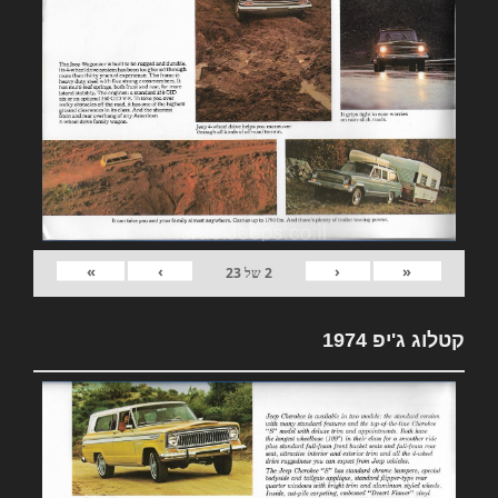
»
›
‹
«
2
של
23
קטלוג ג'יפ 1974