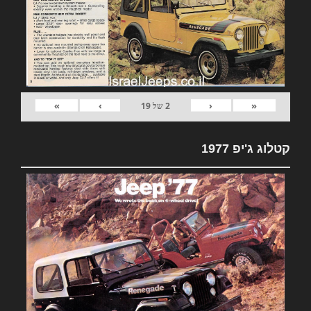
»
›
‹
«
2
של
19
קטלוג ג'יפ 1977