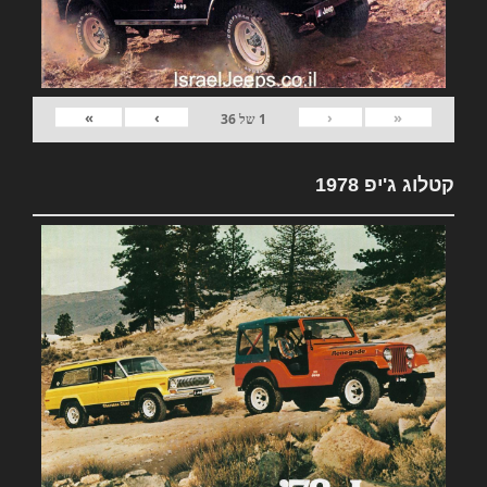
»
›
‹
«
1
של
36
קטלוג ג'יפ 1978