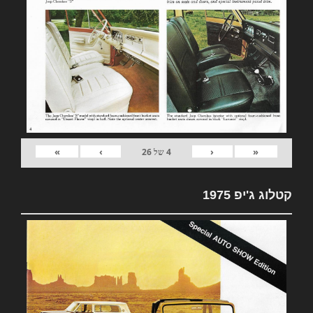
»
›
‹
«
4
של
26
קטלוג ג'יפ 1975