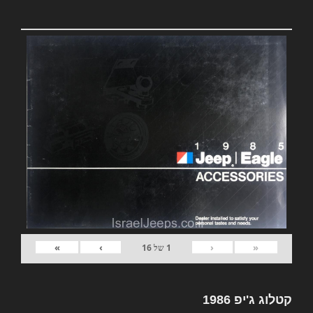
»
›
‹
«
1
של
16
קטלוג ג'יפ 1986