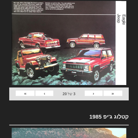
»
›
‹
«
3
של
20
קטלוג ג'יפ 1985