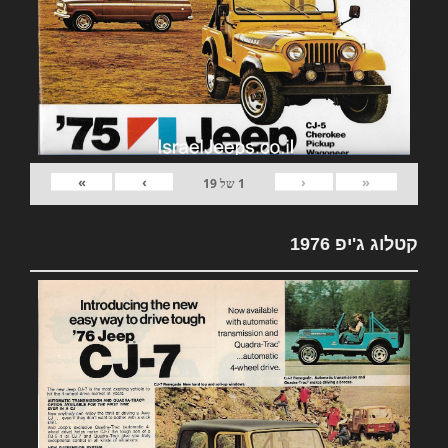
»
›
‹
«
1
של
19
קטלוג ג'יפ 1976