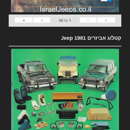
»
›
‹
«
1
של
56
קטלוג אביזרים 1981 Jeep