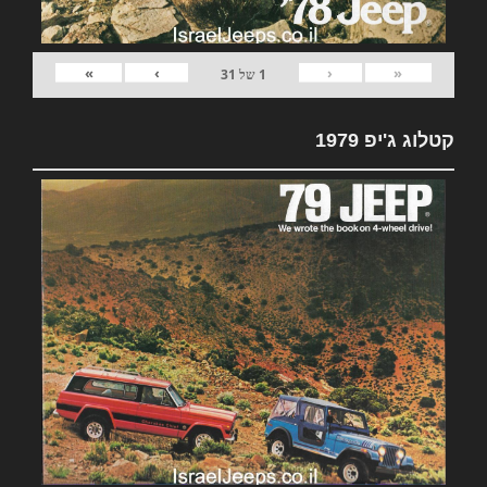
»
›
‹
«
1
של
31
קטלוג ג'יפ 1979