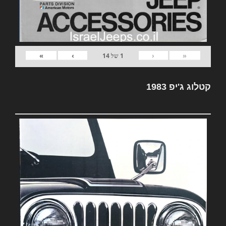
»
›
‹
«
1
של
14
קטלוג ג'יפ 1983