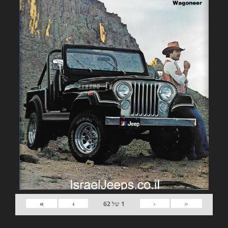
»
›
‹
«
1
של
62