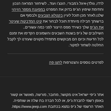
לרדו, גולדן-איגל ג'מבורי, הונצ'ו ועוד.. לשיחזור המראה הנכון
וחתימת שיפוץ הג'יפ בדוק את המפרט
במפענח מספר הזיהוי
שלנו,לאחר מכן תוכל לעיין
בקטלוג הצבעים
ולבסוף אם
ברשותך חבילה מיוחדת תוכל לבחור את
קיט המדבקות שעיטר
את הג'יפ
שלך כשירד מפס הייצור לפני כמה עשורים..
השילובים של ג'יפ בשנות השבעים והשמונים הקדימו את זמנם
לכל הדעות וכיום הם מבוקשים מתמיד! מקווים שעזרנו לך לקבל
החלטה לשחזר למקור.
לפרטים נוספים והצטרפות
לחצו פה
אתר ג'יפי ישראל אינו מקושר, מחובר, מורשה, מאושר או קשור
באופן רשמי לחברת ג'יפ, או לכל חברה בת שלה או שותפיה.
האתר הרשמי של ג'יפ נמצא בכתובת https://www.jeep.com.