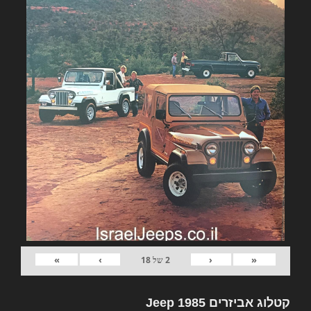
»
›
‹
«
2
של
18
קטלוג אביזרים Jeep 1985