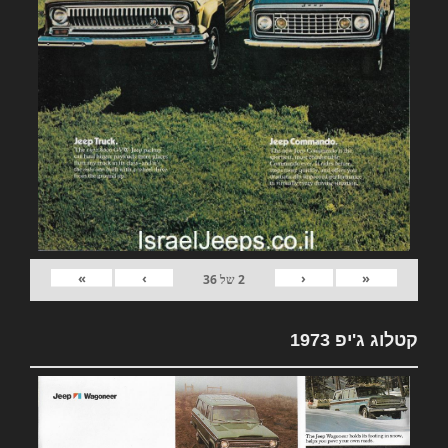
»
›
‹
«
2
של
36
קטלוג ג'יפ 1973