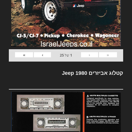
»
›
‹
«
1
של
25
קטלוג אביזרים Jeep 1980