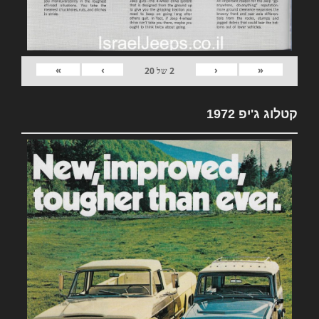
»
›
‹
«
2
של
20
קטלוג ג'יפ 1972