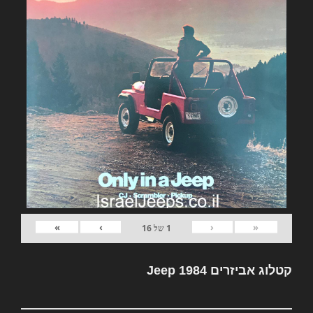
»
›
‹
«
1
של
16
קטלוג אביזרים Jeep 1984