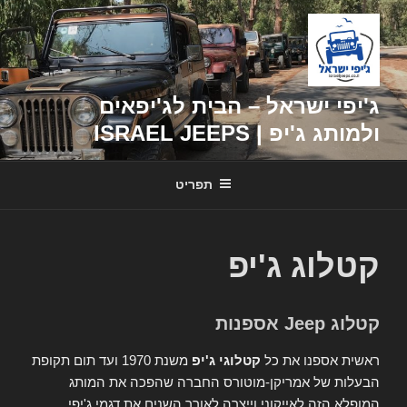
דילוג
לתוכן
ג'יפי ישראל – הבית לג'יפאים
ולמותג ג'יפ | ISRAEL JEEPS
תפריט
קטלוג ג'יפ
קטלוג Jeep אספנות
ראשית אספנו את כל
קטלוגי ג'יפ
משנת 1970 ועד תום תקופת
הבעלות של אמריקן-מוטורס החברה שהפכה את המותג
המופלא הזה לאייקוני וייצרה לאורך השנים את דגמי ג'יפי