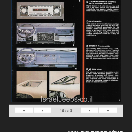
»
›
‹
«
3
של
16