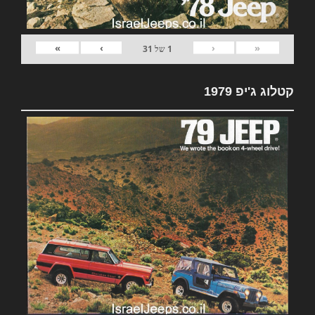
»
›
‹
«
1
של
31
קטלוג ג'יפ 1979