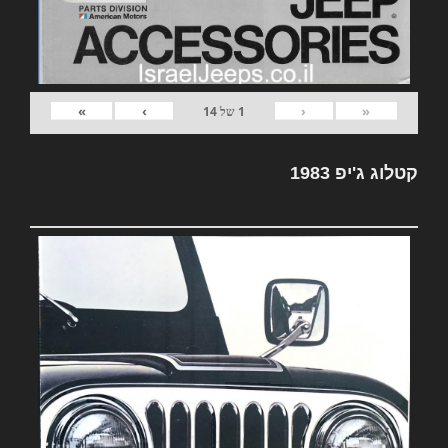
»
›
‹
«
1
של
14
קטלוג ג'יפ 1983