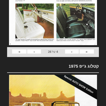
»
›
‹
«
4
של
26
קטלוג ג'יפ 1975