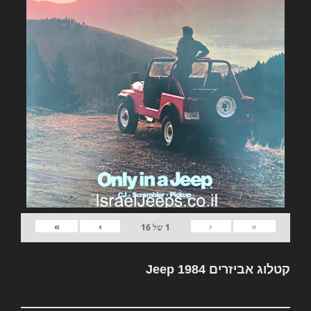
»
›
‹
«
1
של
16
קטלוג אביזרים Jeep 1984