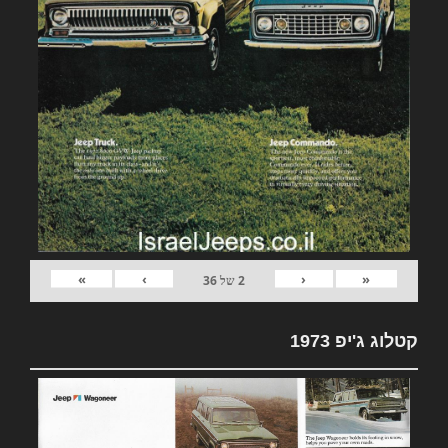
»
›
‹
«
2
של
36
קטלוג ג'יפ 1973