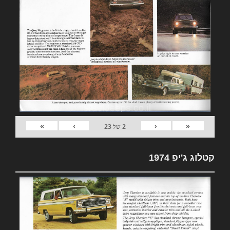
»
›
‹
«
2
של
23
קטלוג ג'יפ 1974