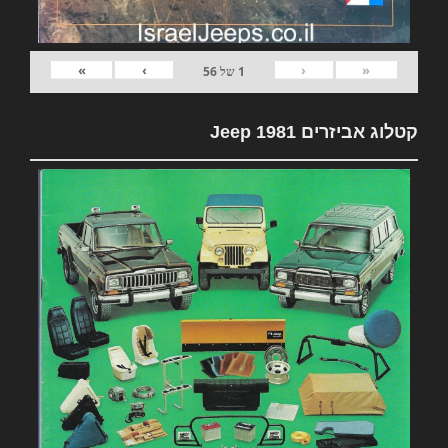
»
›
‹
«
1
של
56
קטלוג אביזרים 1981 Jeep