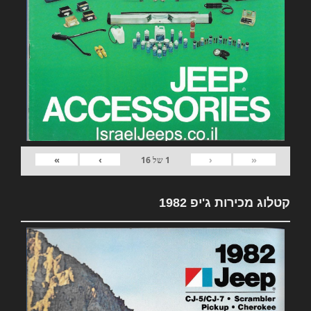
»
›
‹
«
1
של
16
קטלוג מכירות ג'יפ 1982