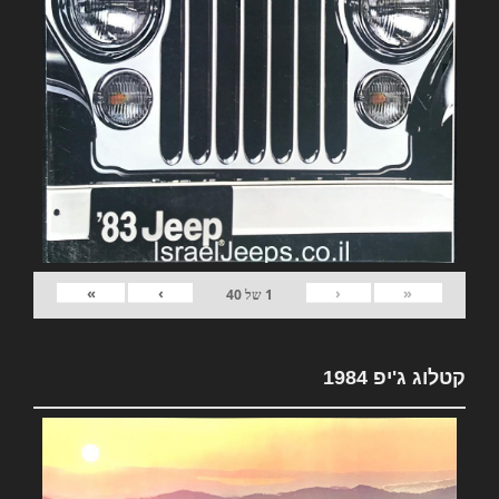
»
›
‹
«
1
של
40
קטלוג ג'יפ 1984