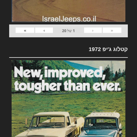
»
›
‹
«
1
של
20
קטלוג ג'יפ 1972