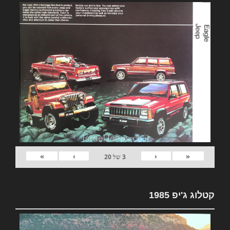
»
›
‹
«
3
של
20
קטלוג ג'יפ 1985