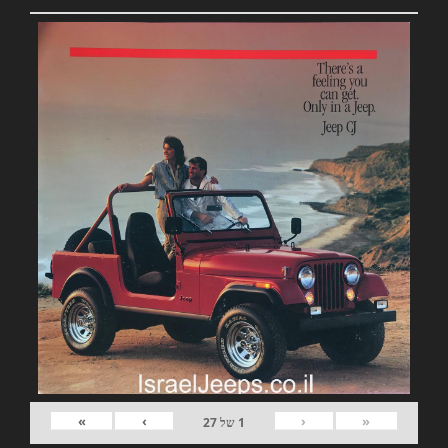
»
›
‹
«
1
של
27