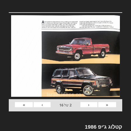
»
›
‹
«
2
של
16
קטלוג ג'יפ 1986