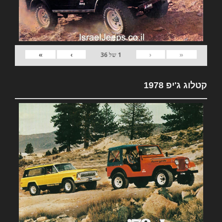
»
›
‹
«
1
של
36
קטלוג ג'יפ 1978