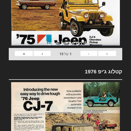
»
›
‹
«
1
של
19
קטלוג ג'יפ 1976