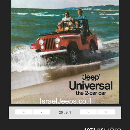
»
›
‹
«
1
של
20