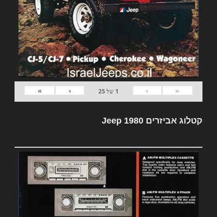
»
›
‹
«
1
של
25
קטלוג אביזרים Jeep 1980