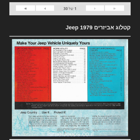
»
›
‹
«
1
של
30
קטלוג אביזרים 1979 Jeep