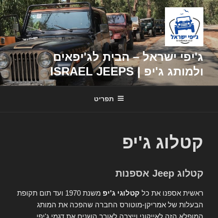
דילוג
לתוכן
ג'יפי ישראל – הבית לג'יפאים
ולמותג ג'יפ | ISRAEL JEEPS
תפריט
קטלוג ג'יפ
קטלוג Jeep אספנות
ראשית אספנו את כל
קטלוגי ג'יפ
משנת 1970 ועד תום תקופת
הבעלות של אמריקן-מוטורס החברה שהפכה את המותג
המופלא הזה לאייקוני וייצרה לאורך השנים את דגמי ג'יפי