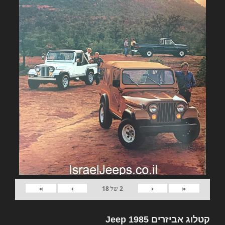
»
›
‹
«
2
של
18
קטלוג אביזרים Jeep 1985