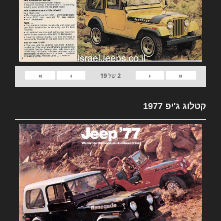
»
›
‹
«
2
של
19
קטלוג ג'יפ 1977