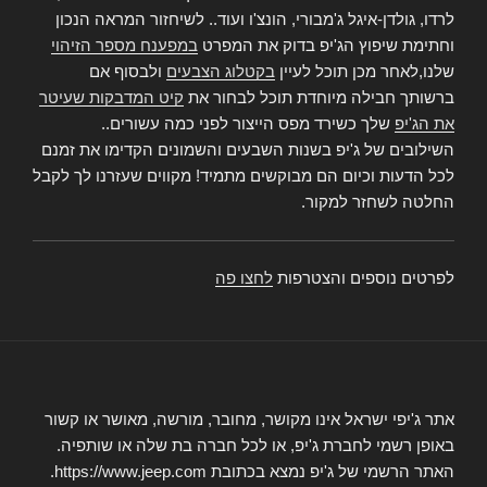
לרדו, גולדן-איגל ג'מבורי, הונצ'ו ועוד.. לשיחזור המראה הנכון
וחתימת שיפוץ הג'יפ בדוק את המפרט
במפענח מספר הזיהוי
שלנו,לאחר מכן תוכל לעיין
בקטלוג הצבעים
ולבסוף אם
ברשותך חבילה מיוחדת תוכל לבחור את
קיט המדבקות שעיטר
את הג'יפ
שלך כשירד מפס הייצור לפני כמה עשורים..
השילובים של ג'יפ בשנות השבעים והשמונים הקדימו את זמנם
לכל הדעות וכיום הם מבוקשים מתמיד! מקווים שעזרנו לך לקבל
החלטה לשחזר למקור.
לפרטים נוספים והצטרפות
לחצו פה
אתר ג'יפי ישראל אינו מקושר, מחובר, מורשה, מאושר או קשור
באופן רשמי לחברת ג'יפ, או לכל חברה בת שלה או שותפיה.
האתר הרשמי של ג'יפ נמצא בכתובת https://www.jeep.com.