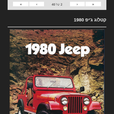
»
›
‹
«
2
של
40
קטלוג ג'יפ 1980