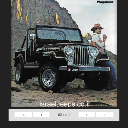
»
›
‹
«
1
של
62