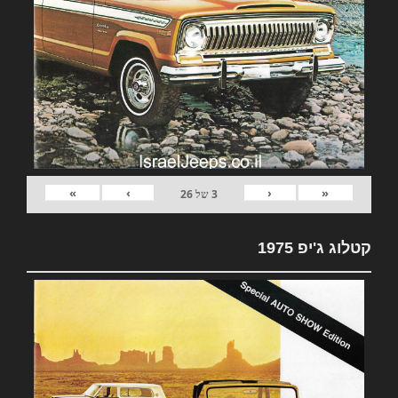
»
›
‹
«
3
של
26
קטלוג ג'יפ 1975