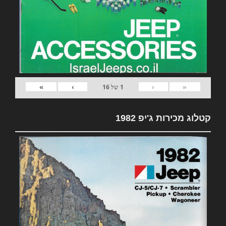
»
›
‹
«
1
של
16
קטלוג מכירות ג'יפ 1982