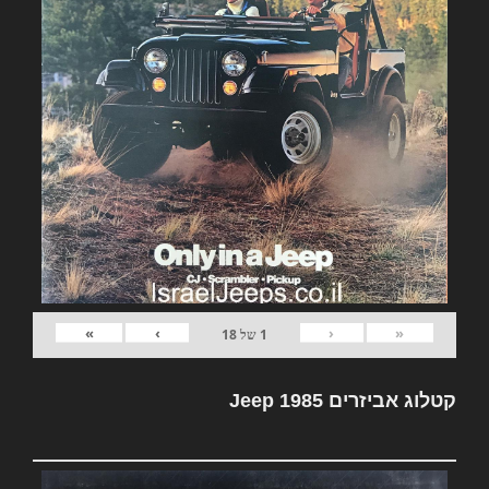
»
›
‹
«
1
של
18
קטלוג אביזרים Jeep 1985