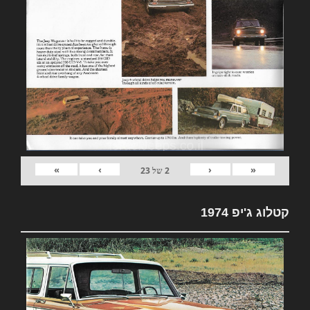
»
›
‹
«
2
של
23
קטלוג ג'יפ 1974