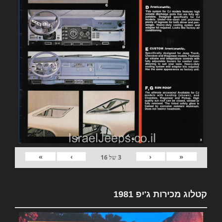
»
›
‹
«
3
של
16
קטלוג מכירות ג'יפ 1981