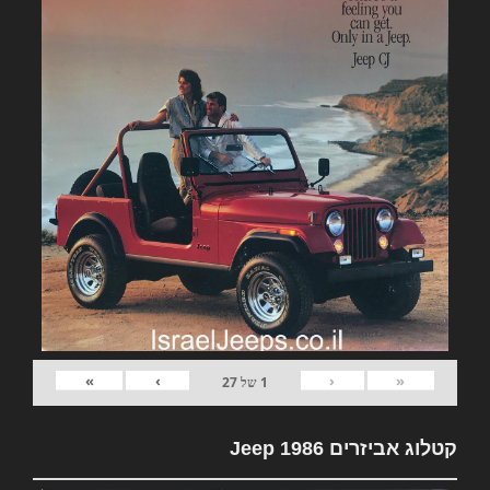
»
›
‹
«
1
של
27
קטלוג אביזרים Jeep 1986