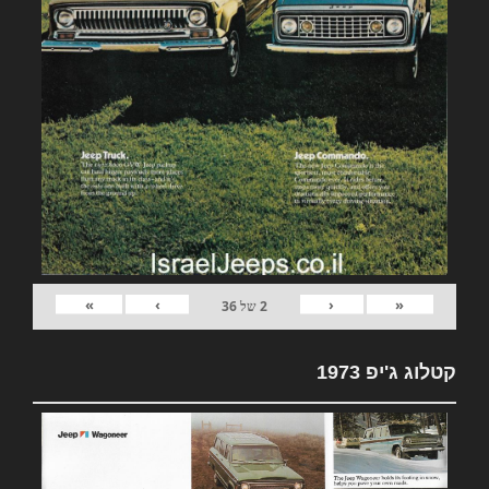
»
›
‹
«
2
של
36
קטלוג ג'יפ 1973