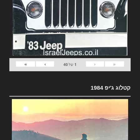
»
›
‹
«
1
של
40
קטלוג ג'יפ 1984