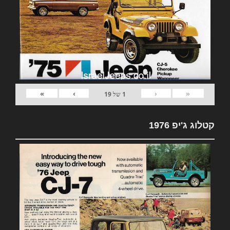
»
›
‹
«
1
של
19
קטלוג ג'יפ 1976