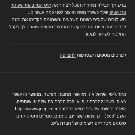
ברשותך חבילה מיוחדת תוכל לבחור את
קיט המדבקות שעיטר
את הג'יפ
שלך כשירד מפס הייצור לפני כמה עשורים..
השילובים של ג'יפ בשנות השבעים והשמונים הקדימו את זמנם
לכל הדעות וכיום הם מבוקשים מתמיד! מקווים שעזרנו לך לקבל
החלטה לשחזר למקור.
לפרטים נוספים והצטרפות
לחצו פה
אתר ג'יפי ישראל אינו מקושר, מחובר, מורשה, מאושר או קשור
באופן רשמי לחברת ג'יפ, או לכל חברה בת שלה או שותפיה.
האתר הרשמי של ג'יפ נמצא בכתובת https://www.jeep.com.
השם "Jeep" וכן שמות קשורים, סימנים, סמלים ותמונות הם
סימנים מסחריים רשומים של חברת ג'יפ.