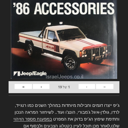
»
›
‹
«
1
של
19
ג'יפ ייצרו דגמים וחבילות מיוחדות במהלך השנים כמו רנגייד,
לרדו, גולדן-איגל ג'מבורי, הונצ'ו ועוד.. לשיחזור המראה הנכון
וחתימת שיפוץ הג'יפ בדוק את המפרט
במפענח מספר הזיהוי
שלנו,לאחר מכן תוכל לעיין
בקטלוג הצבעים
ולבסוף אם