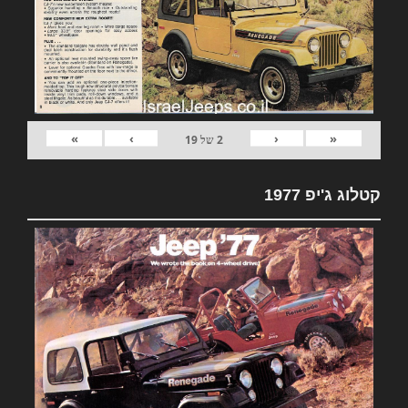
»
›
‹
«
2
של
19
קטלוג ג'יפ 1977