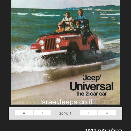
»
›
‹
«
1
של
20