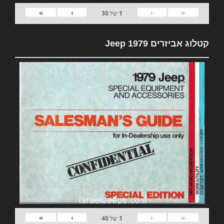
»
›
‹
«
1
של
30
קטלוג אביזרים 1979 Jeep
»
›
‹
«
1
של
40