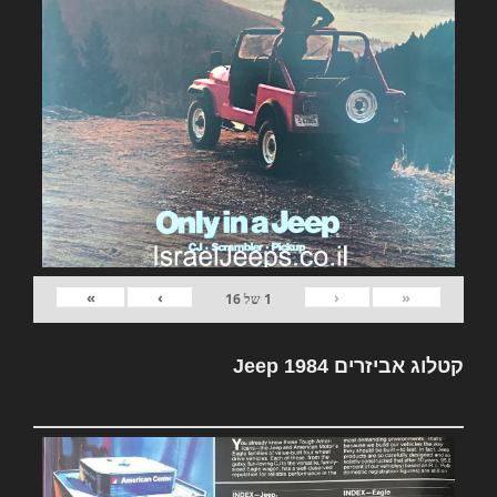
»
›
‹
«
1
של
16
קטלוג אביזרים Jeep 1984