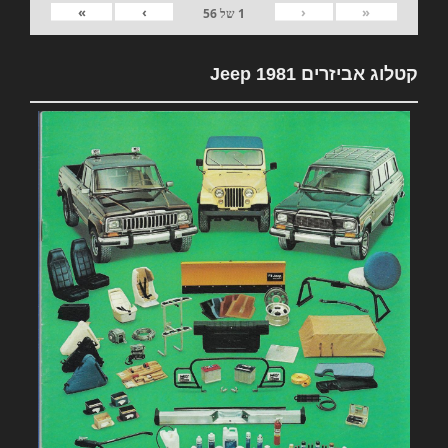
»
›
‹
«
1
של
56
קטלוג אביזרים 1981 Jeep