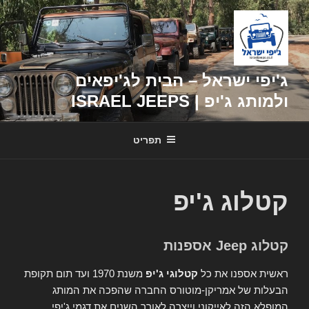
דילוג
לתוכן
ג'יפי ישראל – הבית לג'יפאים
ולמותג ג'יפ | ISRAEL JEEPS
תפריט
קטלוג ג'יפ
קטלוג Jeep אספנות
ראשית אספנו את כל
קטלוגי ג'יפ
משנת 1970 ועד תום תקופת
הבעלות של אמריקן-מוטורס החברה שהפכה את המותג
המופלא הזה לאייקוני וייצרה לאורך השנים את דגמי ג'יפי