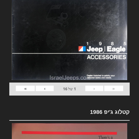
»
›
‹
«
1
של
16
קטלוג ג'יפ 1986