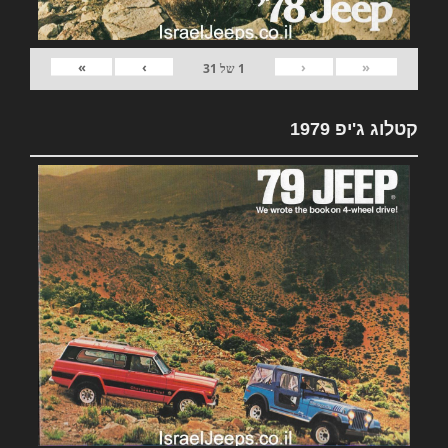
»
›
‹
«
1
של
31
קטלוג ג'יפ 1979