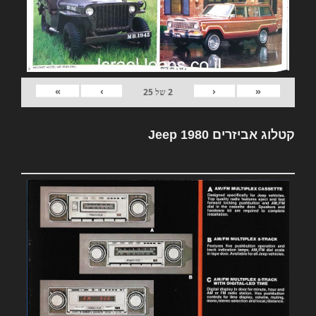
»
›
‹
«
2
של
25
קטלוג אביזרים Jeep 1980