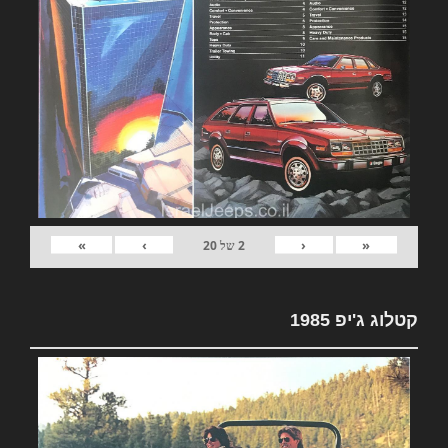
»
›
‹
«
2
של
20
קטלוג ג'יפ 1985