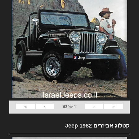
»
›
‹
«
1
של
62
קטלוג אביזרים 1982 Jeep