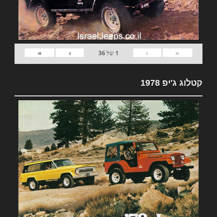
»
›
‹
«
1
של
36
קטלוג ג'יפ 1978