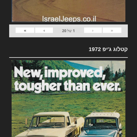
»
›
‹
«
1
של
20
קטלוג ג'יפ 1972