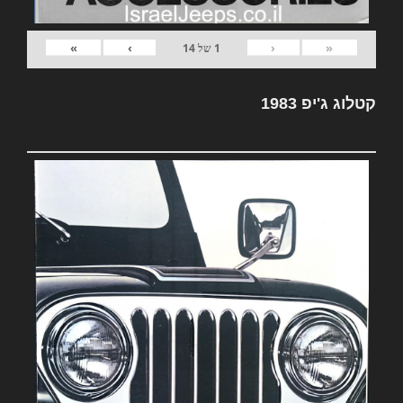
»
›
‹
«
1
של
14
קטלוג ג'יפ 1983