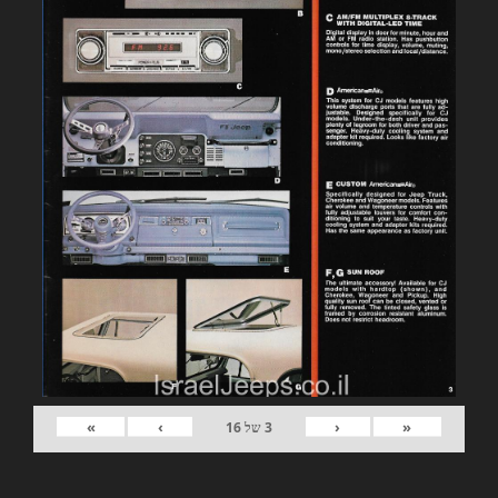
»
›
‹
«
3
של
16