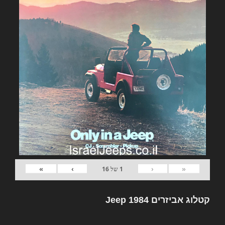
»
›
‹
«
1
של
16
קטלוג אביזרים Jeep 1984