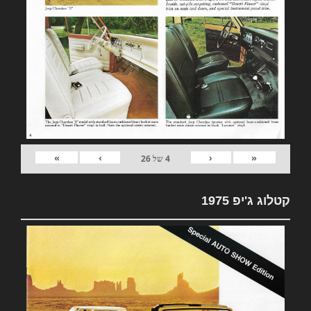
»
›
‹
«
4
של
26
קטלוג ג'יפ 1975