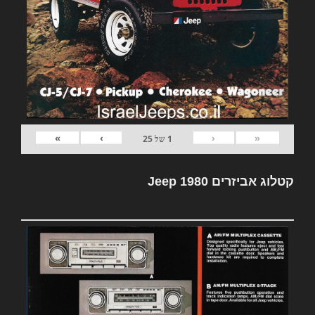
»
›
‹
«
1
של
25
קטלוג אביזרים Jeep 1980