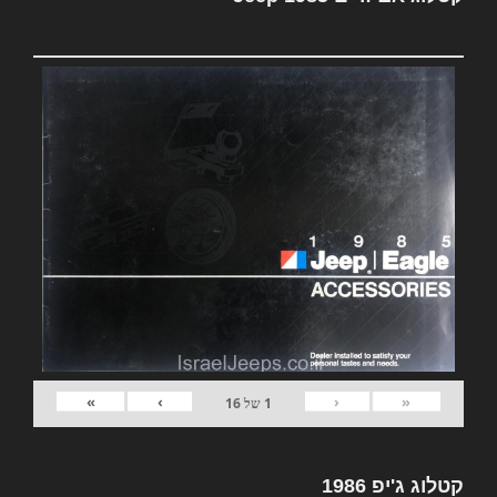
»
›
‹
«
1
של
16
קטלוג ג'יפ 1986