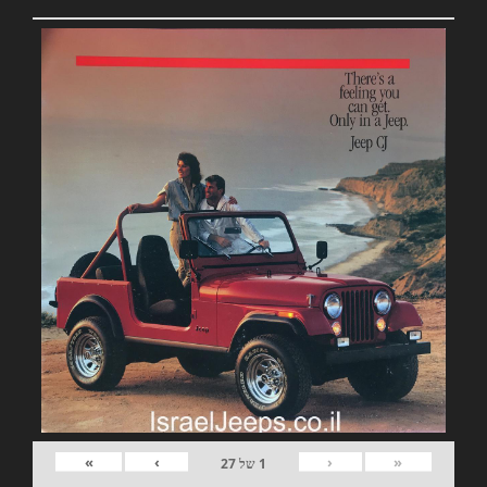
»
›
‹
«
1
של
27