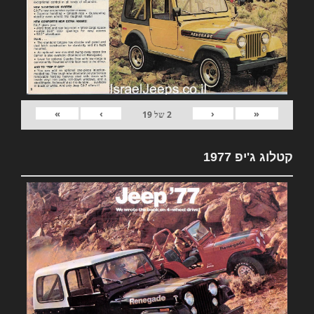
»
›
‹
«
2
של
19
קטלוג ג'יפ 1977