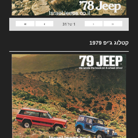
»
›
‹
«
1
של
31
קטלוג ג'יפ 1979