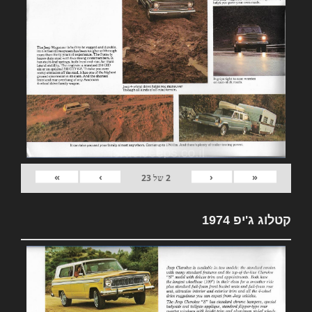
»
›
‹
«
2
של
23
קטלוג ג'יפ 1974