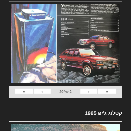
»
›
‹
«
2
של
20
קטלוג ג'יפ 1985