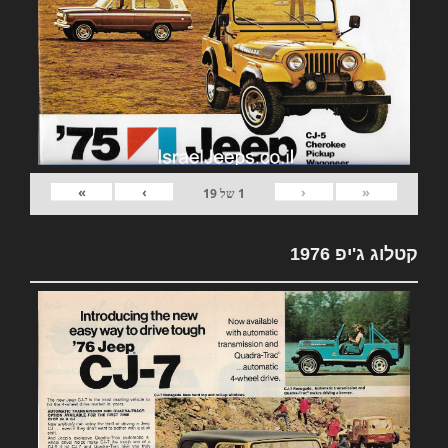
»
›
‹
«
1
של
19
קטלוג ג'יפ 1976