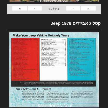
»
›
‹
«
1
של
30
קטלוג אביזרים 1979 Jeep