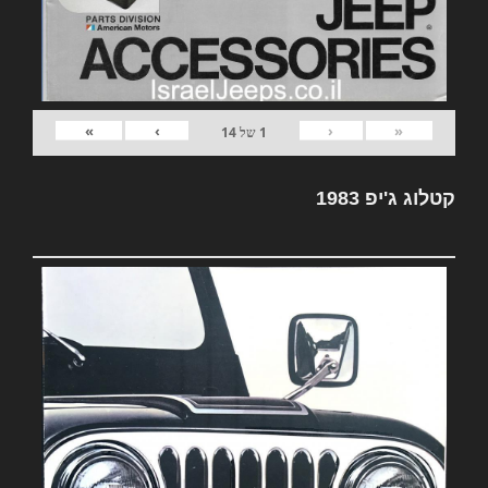
»
›
‹
«
1
של
14
קטלוג ג'יפ 1983