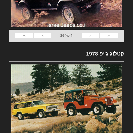
»
›
‹
«
1
של
36
קטלוג ג'יפ 1978