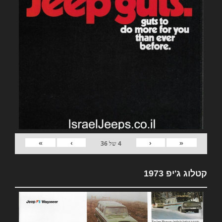
»
›
‹
«
4
של
36
קטלוג ג'יפ 1973