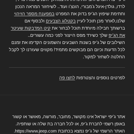
לרדו, גולדן-איגל ג'מבורי, הונצ'ו ועוד.. לשיחזור המראה הנכון
וחתימת שיפוץ הג'יפ בדוק את המפרט
במפענח מספר הזיהוי
שלנו,לאחר מכן תוכל לעיין
בקטלוג הצבעים
ולבסוף אם
ברשותך חבילה מיוחדת תוכל לבחור את
קיט המדבקות שעיטר
את הג'יפ
שלך כשירד מפס הייצור לפני כמה עשורים..
השילובים של ג'יפ בשנות השבעים והשמונים הקדימו את זמנם
לכל הדעות וכיום הם מבוקשים מתמיד! מקווים שעזרנו לך לקבל
החלטה לשחזר למקור.
לפרטים נוספים והצטרפות
לחצו פה
אתר ג'יפי ישראל אינו מקושר, מחובר, מורשה, מאושר או קשור
באופן רשמי לחברת ג'יפ, או לכל חברה בת שלה או שותפיה.
האתר הרשמי של ג'יפ נמצא בכתובת https://www.jeep.com.