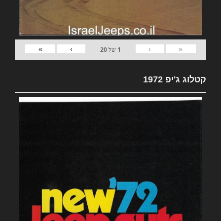
»
›
‹
«
1
של
20
קטלוג ג'יפ 1972