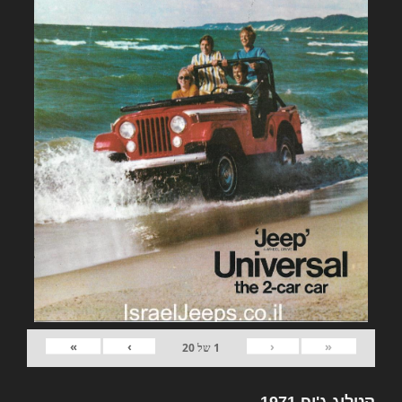
»
›
‹
«
1
של
20