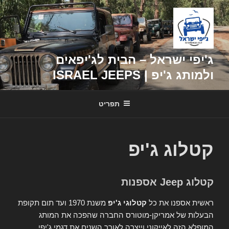
דילוג
לתוכן
ג'יפי ישראל – הבית לג'יפאים
ולמותג ג'יפ | ISRAEL JEEPS
תפריט
קטלוג ג'יפ
קטלוג Jeep אספנות
ראשית אספנו את כל
קטלוגי ג'יפ
משנת 1970 ועד תום תקופת
הבעלות של אמריקן-מוטורס החברה שהפכה את המותג
המופלא הזה לאייקוני וייצרה לאורך השנים את דגמי ג'יפי