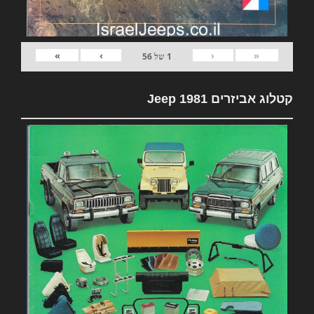
»
›
‹
«
1
של
56
קטלוג אביזרים 1981 Jeep