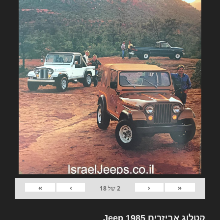
»
›
‹
«
2
של
18
קטלוג אביזרים Jeep 1985