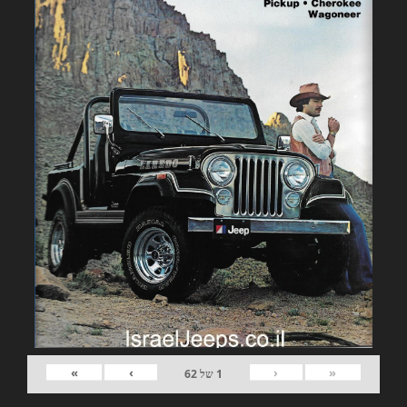
»
›
‹
«
1
של
62