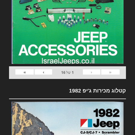
»
›
‹
«
1
של
16
קטלוג מכירות ג'יפ 1982