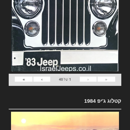
»
›
‹
«
1
של
40
קטלוג ג'יפ 1984