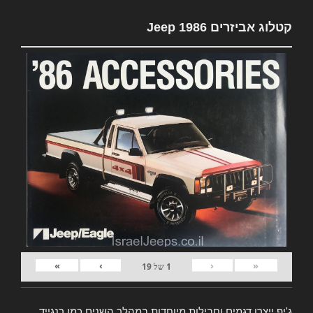
קטלוג אביזרים Jeep 1986
»
›
‹
«
1
של
19
ג'יפ ייצרו דגמים וחבילות מיוחדות במהלך השנים כמו רנגייד,