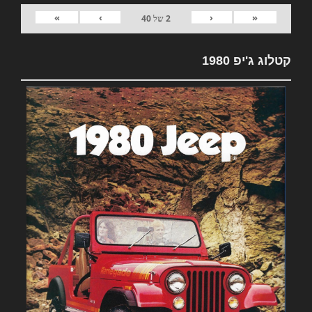
»
›
‹
«
2
של
40
קטלוג ג'יפ 1980