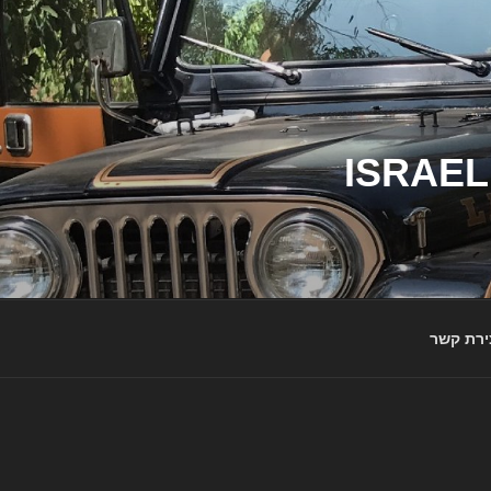
ג'יפי ישראל – הבית לג'יפאים ולמותג ג'יפ | ISRAEL
ירת קשר