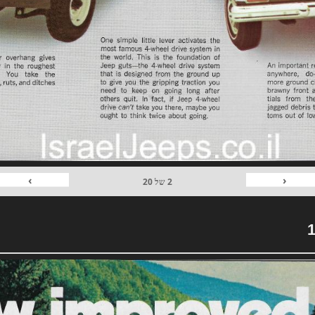
›
‹
2
של
20