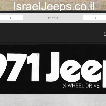
›
‹
1
של
20