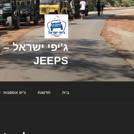
דילוג
לתוכן
JEEPS
בית
חדשות
ג'יפ אספנות