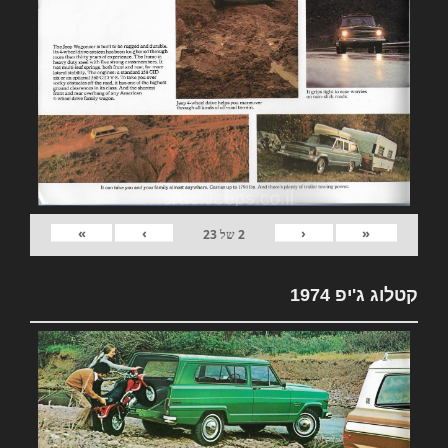
»
›
‹
«
2
של
23
קטלוג ג'יפ 1974