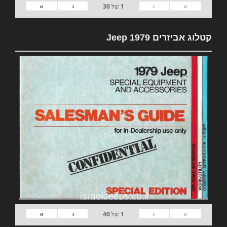
»
›
‹
«
1
של
30
קטלוג אביזרים 1979 Jeep
»
›
‹
«
1
של
40