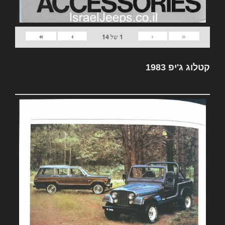
»
›
‹
«
1
של
14
קטלוג ג'יפ 1983