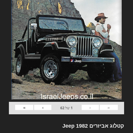
»
›
‹
«
1
של
62
קטלוג אביזרים 1982 Jeep