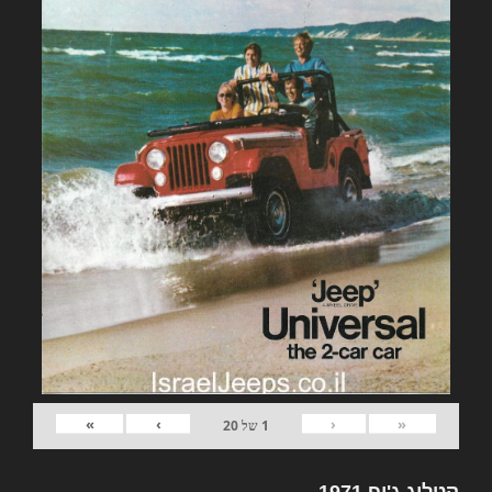
»
›
‹
«
1
של
20