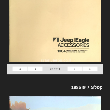
»
›
‹
«
1
של
20
קטלוג ג'יפ 1985