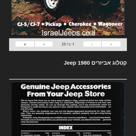
»
›
‹
«
1
של
25
קטלוג אביזרים Jeep 1980