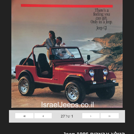
»
›
‹
«
1
של
27