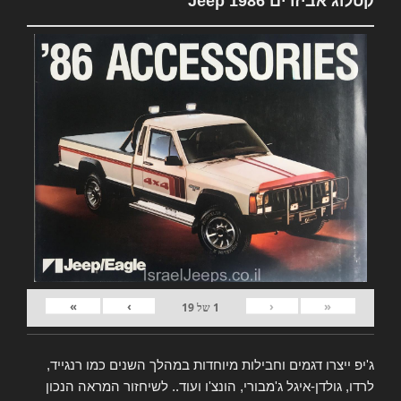
קטלוג אביזרים Jeep 1986
»
›
‹
«
1
של
19
ג'יפ ייצרו דגמים וחבילות מיוחדות במהלך השנים כמו רנגייד,
לרדו, גולדן-איגל ג'מבורי, הונצ'ו ועוד.. לשיחזור המראה הנכון