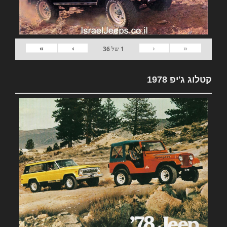
»
›
‹
«
1
של
36
קטלוג ג'יפ 1978