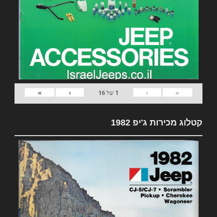
»
›
‹
«
1
של
16
קטלוג מכירות ג'יפ 1982