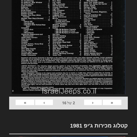
»
›
‹
«
2
של
16
קטלוג מכירות ג'יפ 1981