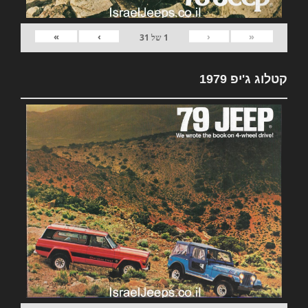
»
›
‹
«
1
של
31
קטלוג ג'יפ 1979