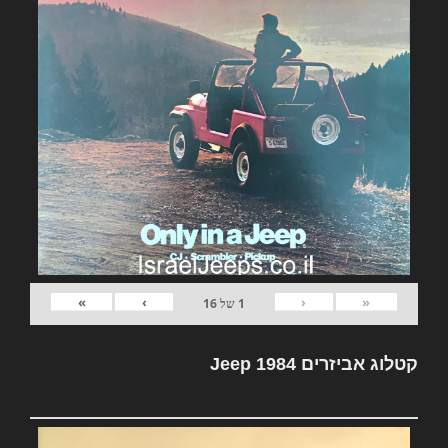
»
›
‹
«
1
של
16
קטלוג אביזרים Jeep 1984