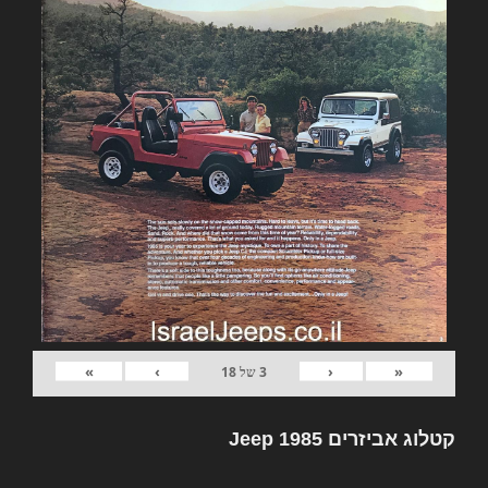
»
›
‹
«
3
של
18
קטלוג אביזרים Jeep 1985