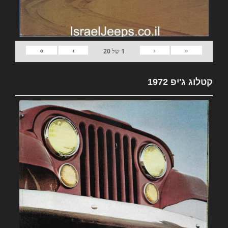
»
›
‹
«
1
של
20
קטלוג ג'יפ 1972