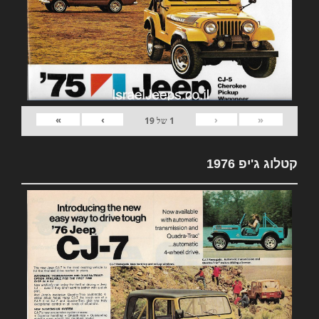
»
›
‹
«
1
של
19
קטלוג ג'יפ 1976