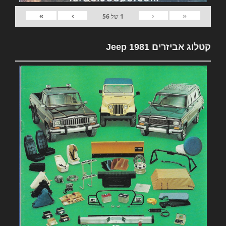
»
›
‹
«
1
של
56
קטלוג אביזרים 1981 Jeep