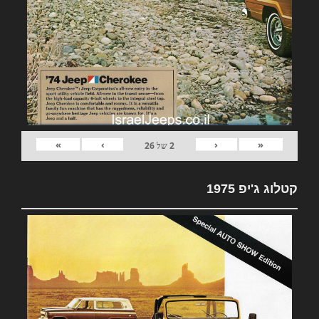
»
›
‹
«
2
של
26
קטלוג ג'יפ 1975