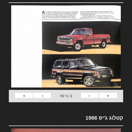
»
›
‹
«
2
של
16
קטלוג ג'יפ 1986