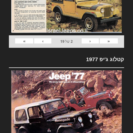
»
›
‹
«
2
של
19
קטלוג ג'יפ 1977