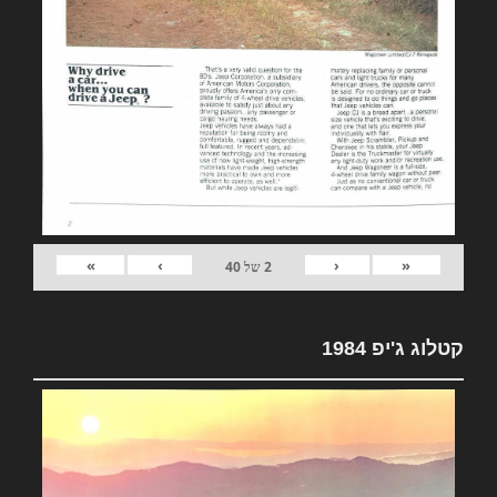
»
›
‹
«
2
של
40
קטלוג ג'יפ 1984