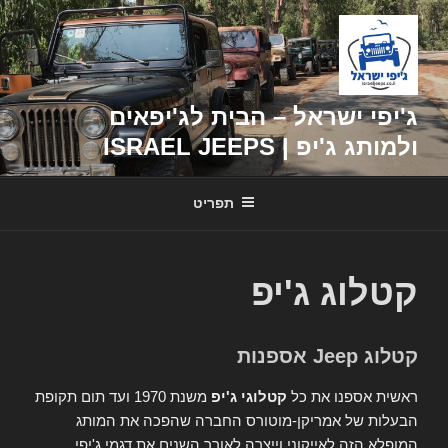
דילוג
לתוכן
ג'יפי ישראל – הבית לג'יפאים
ולמותג ג'יפ | ISRAEL JEEPS
תפריט
קטלוג ג'יפ
קטלוג Jeep אספנות
ראשית אספנו את כל
קטלוגי ג'יפ
משנת 1970 ועד תום תקופת
הבעלות של אמריקן-מוטורס החברה שהפכה את המותג
המופלא הזה לאייקוני וייצרה לאורך השנים את דגמי ג'יפי