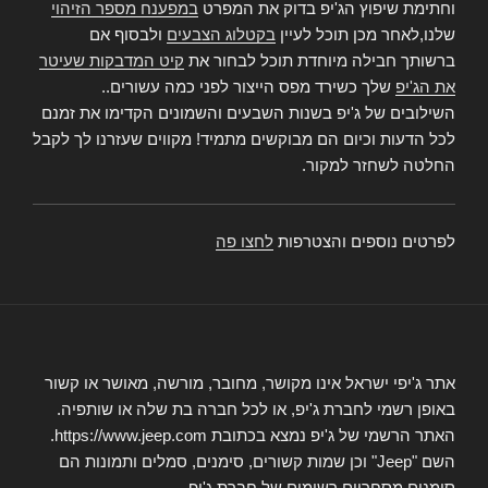
וחתימת שיפוץ הג'יפ בדוק את המפרט
במפענח מספר הזיהוי
שלנו,לאחר מכן תוכל לעיין
בקטלוג הצבעים
ולבסוף אם
ברשותך חבילה מיוחדת תוכל לבחור את
קיט המדבקות שעיטר
את הג'יפ
שלך כשירד מפס הייצור לפני כמה עשורים..
השילובים של ג'יפ בשנות השבעים והשמונים הקדימו את זמנם
לכל הדעות וכיום הם מבוקשים מתמיד! מקווים שעזרנו לך לקבל
החלטה לשחזר למקור.
לפרטים נוספים והצטרפות
לחצו פה
אתר ג'יפי ישראל אינו מקושר, מחובר, מורשה, מאושר או קשור
באופן רשמי לחברת ג'יפ, או לכל חברה בת שלה או שותפיה.
האתר הרשמי של ג'יפ נמצא בכתובת https://www.jeep.com.
השם "Jeep" וכן שמות קשורים, סימנים, סמלים ותמונות הם
סימנים מסחריים רשומים של חברת ג'יפ.