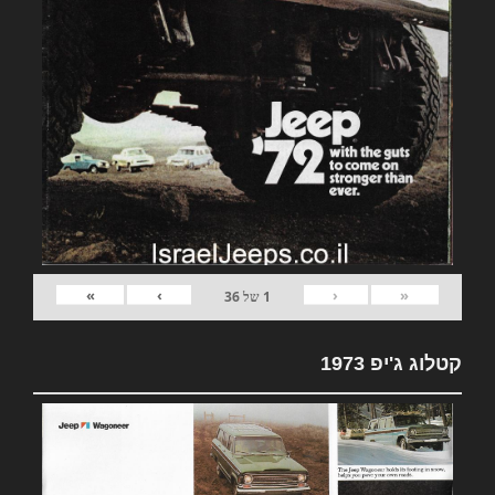
»
›
‹
«
1
של
36
קטלוג ג'יפ 1973