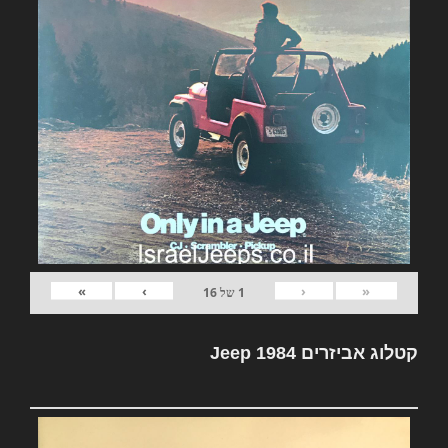
»
›
‹
«
1
של
16
קטלוג אביזרים Jeep 1984