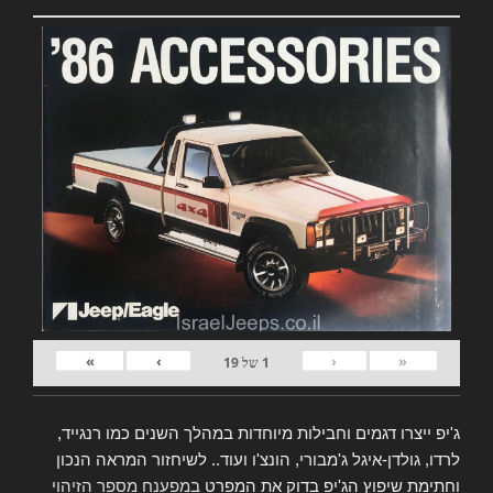
»
›
‹
«
1
של
19
ג'יפ ייצרו דגמים וחבילות מיוחדות במהלך השנים כמו רנגייד,
לרדו, גולדן-איגל ג'מבורי, הונצ'ו ועוד.. לשיחזור המראה הנכון
וחתימת שיפוץ הג'יפ בדוק את המפרט
במפענח מספר הזיהוי