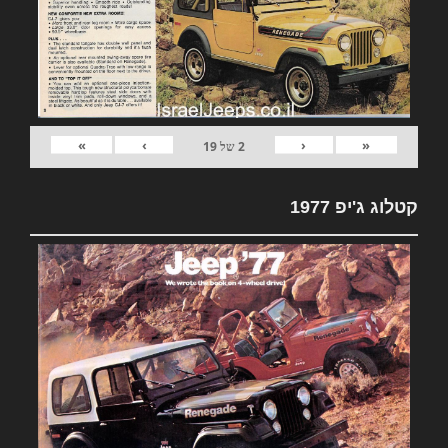
»
›
‹
«
2
של
19
קטלוג ג'יפ 1977