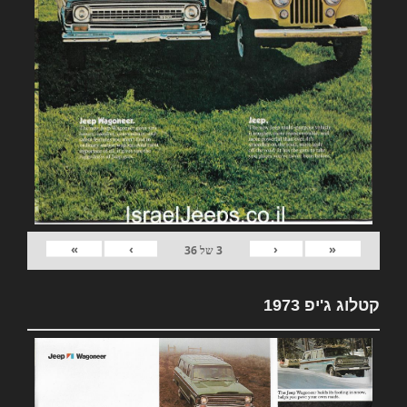
»
›
‹
«
3
של
36
קטלוג ג'יפ 1973