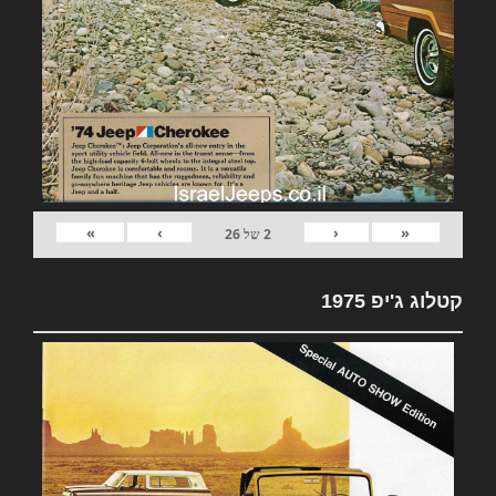
»
›
‹
«
2
של
26
קטלוג ג'יפ 1975