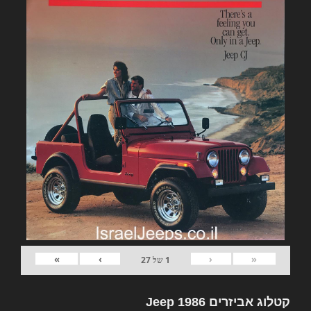
»
›
‹
«
1
של
27
קטלוג אביזרים Jeep 1986