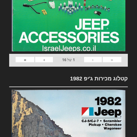
»
›
‹
«
1
של
16
קטלוג מכירות ג'יפ 1982