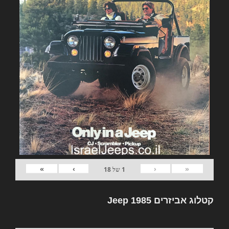
»
›
‹
«
1
של
18
קטלוג אביזרים Jeep 1985