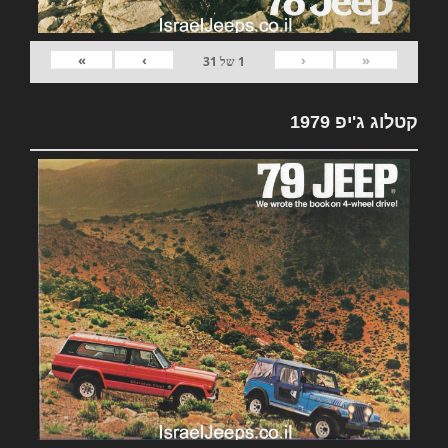
»
›
‹
«
1
של
31
קטלוג ג'יפ 1979