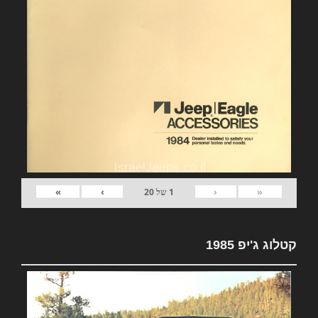
»
›
‹
«
1
של
20
קטלוג ג'יפ 1985