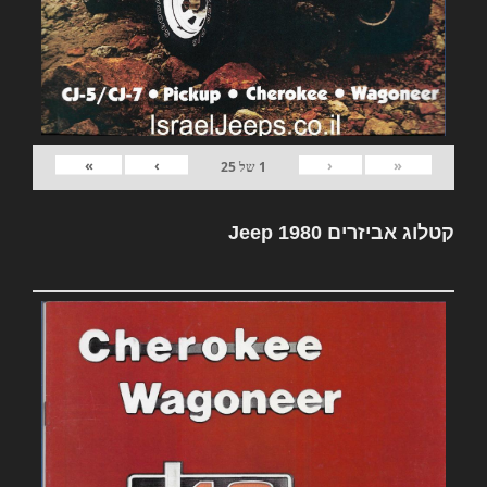
»
›
‹
«
1
של
25
קטלוג אביזרים Jeep 1980