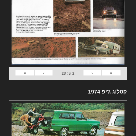
»
›
‹
«
2
של
23
קטלוג ג'יפ 1974