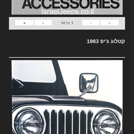
»
›
‹
«
1
של
14
קטלוג ג'יפ 1983