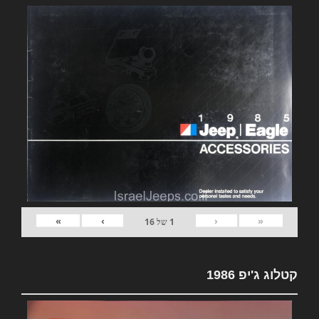
»
›
‹
«
1
של
16
קטלוג ג'יפ 1986