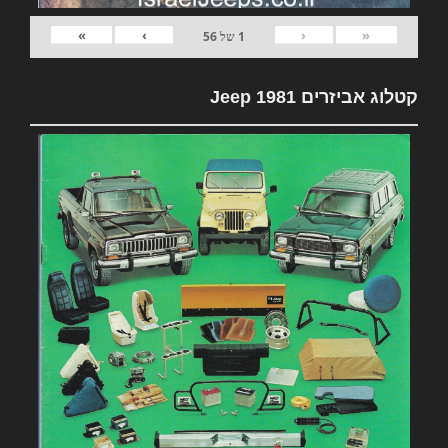
»
›
‹
«
1
של
56
קטלוג אביזרים 1981 Jeep