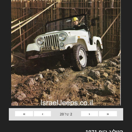
»
›
‹
«
2
של
20