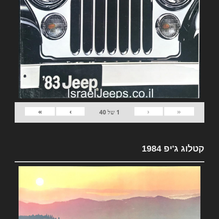
»
›
‹
«
1
של
40
קטלוג ג'יפ 1984