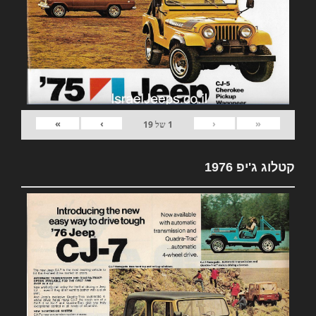
»
›
‹
«
1
של
19
קטלוג ג'יפ 1976