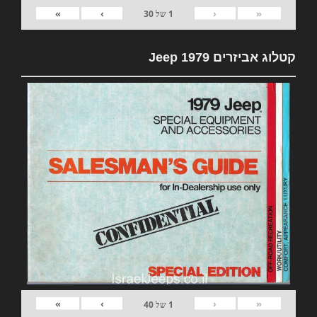
»
›
‹
«
1
של
30
קטלוג אביזרים 1979 Jeep
»
›
‹
«
1
של
40