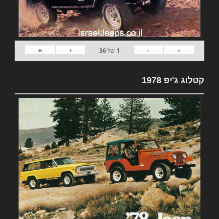
»
›
‹
«
1
של
36
קטלוג ג'יפ 1978