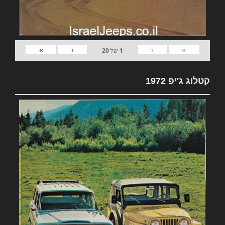
»
›
‹
«
1
של
20
קטלוג ג'יפ 1972