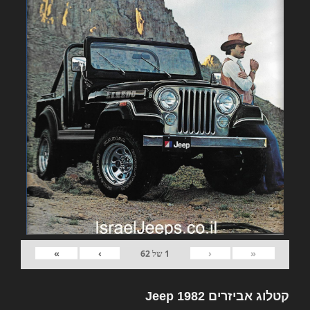
»
›
‹
«
1
של
62
קטלוג אביזרים 1982 Jeep