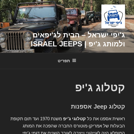
דילוג
לתוכן
ג'יפי ישראל – הבית לג'יפאים
ולמותג ג'יפ | ISRAEL JEEPS
תפריט
קטלוג ג'יפ
קטלוג Jeep אספנות
ראשית אספנו את כל
קטלוגי ג'יפ
משנת 1970 ועד תום תקופת
הבעלות של אמריקן-מוטורס החברה שהפכה את המותג
המופלא הזה לאייקוני וייצרה לאורך השנים את דגמי ג'יפי