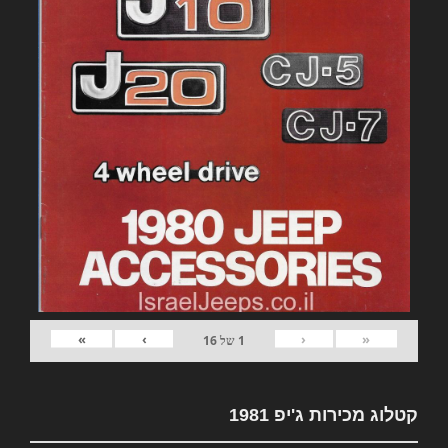
»
›
‹
«
1
של
16
קטלוג מכירות ג'יפ 1981