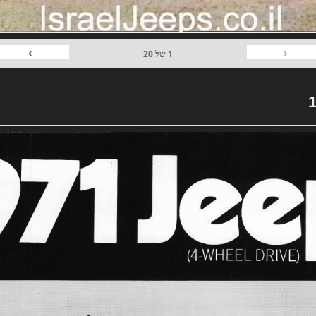
›
‹
1
של
20