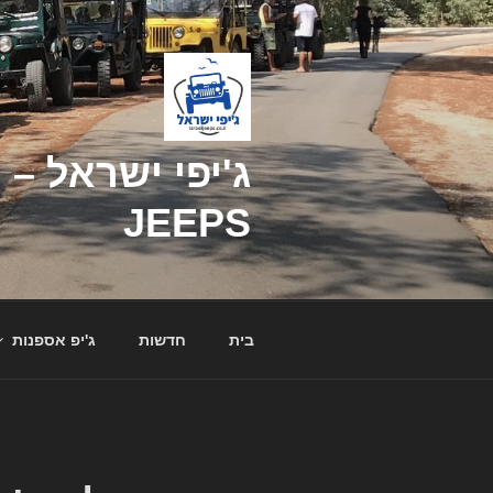
דילוג
לתוכן
JEEPS
בית
חדשות
ג'יפ אספנות