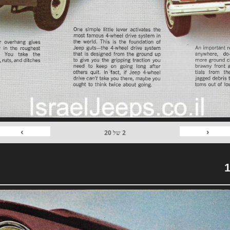
›
‹
2
של
20