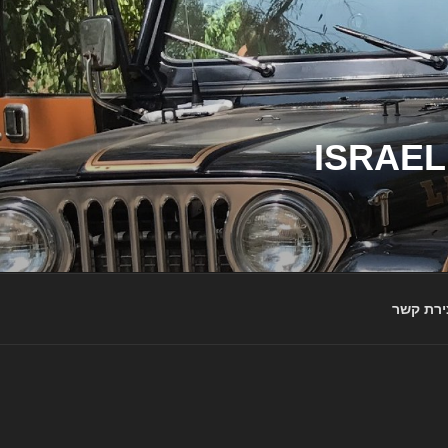
ג'יפי ישראל – הבית לג'יפאים ולמותג ג'יפ | ISRAEL
ירת קשר