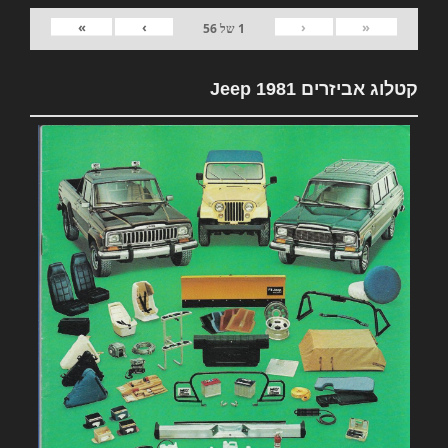
»
›
‹
«
1
של
56
קטלוג אביזרים 1981 Jeep