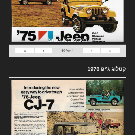
»
›
‹
«
1
של
19
קטלוג ג'יפ 1976