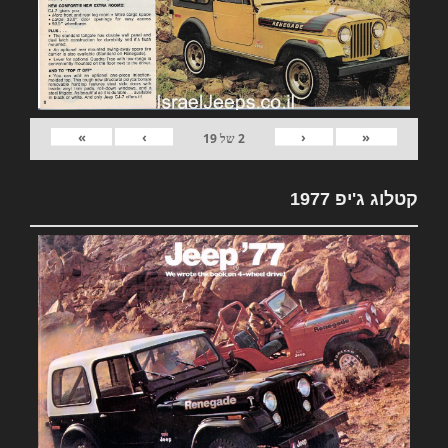
»
›
‹
«
2
של
19
קטלוג ג'יפ 1977