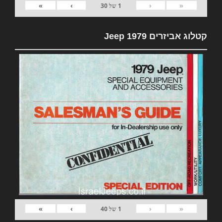
»
›
‹
«
1
של
30
קטלוג אביזרים 1979 Jeep
»
›
‹
«
1
של
40