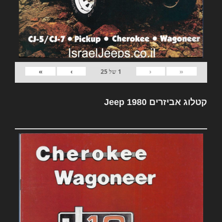
»
›
‹
«
1
של
25
קטלוג אביזרים Jeep 1980