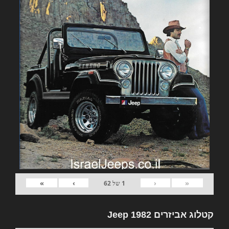
»
›
‹
«
1
של
62
קטלוג אביזרים 1982 Jeep