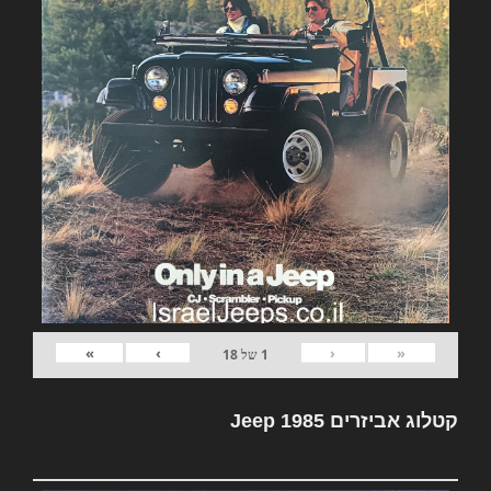
»
›
‹
«
1
של
18
קטלוג אביזרים Jeep 1985