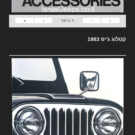
»
›
‹
«
1
של
14
קטלוג ג'יפ 1983