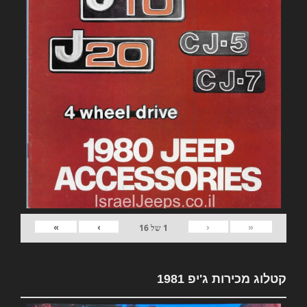
»
›
‹
«
1
של
16
קטלוג מכירות ג'יפ 1981