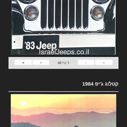
»
›
‹
«
1
של
40
קטלוג ג'יפ 1984