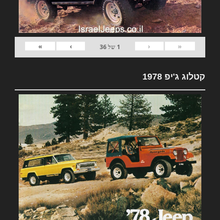
»
›
‹
«
1
של
36
קטלוג ג'יפ 1978