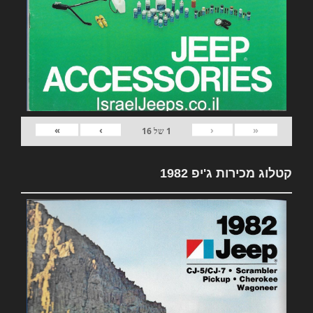
»
›
‹
«
1
של
16
קטלוג מכירות ג'יפ 1982