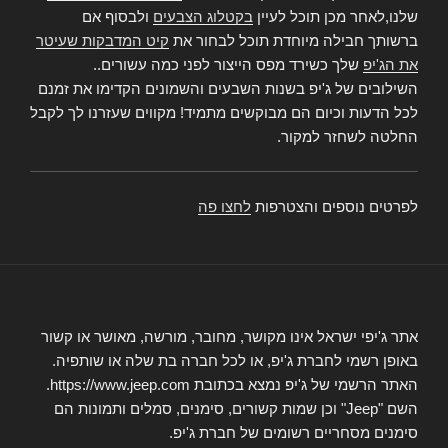
שלנו,לאחר מכן תוכל לעיין
בקטלוג הצבעים
ולבסוף אם
ברשותך חבילה מיוחדת תוכל לבחור את
קיט המדבקות שעיטר
את הג'יפ
שלך כשירד מפס הייצור לפני כמה עשורים..
השילובים של ג'יפ בשנות השבעים והשמונים הקדימו את זמנם
לכל הדעות וכיום הם מבוקשים מתמיד! מקווים שעזרנו לך לקבל
החלטה לשחזר למקור.
לפרטים נוספים והצטרפות
לחצו פה
אתר ג'יפי ישראל אינו מקושר, מחובר, מורשה, מאושר או קשור
באופן רשמי לחברת ג'יפ, או לכל חברה בת שלה או שותפיה.
האתר הרשמי של ג'יפ נמצא בכתובת https://www.jeep.com.
השם "Jeep" וכן שמות קשורים, סימנים, סמלים ותמונות הם
סימנים מסחריים רשומים של חברת ג'יפ.