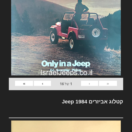
»
›
‹
«
1
של
16
קטלוג אביזרים Jeep 1984