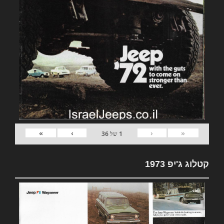
»
›
‹
«
1
של
36
קטלוג ג'יפ 1973