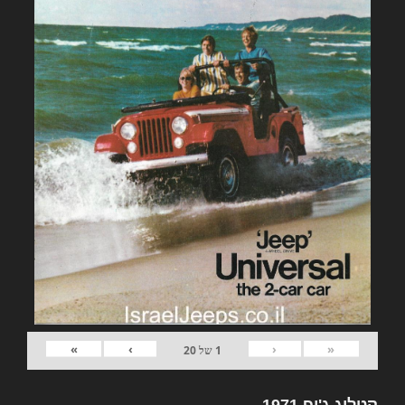
»
›
‹
«
1
של
20