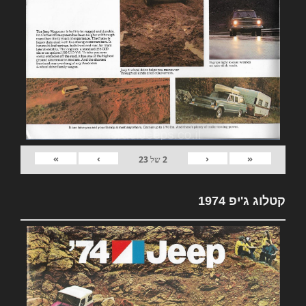
»
›
‹
«
2
של
23
קטלוג ג'יפ 1974