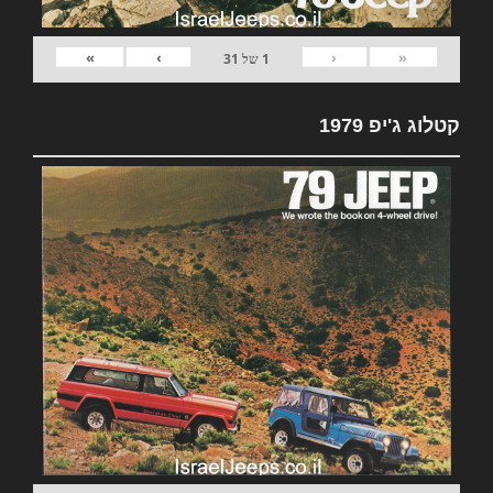
»
›
‹
«
1
של
31
קטלוג ג'יפ 1979