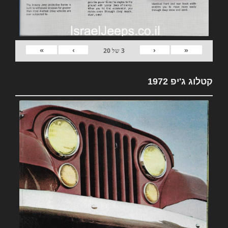
»
›
‹
«
3
של
20
קטלוג ג'יפ 1972