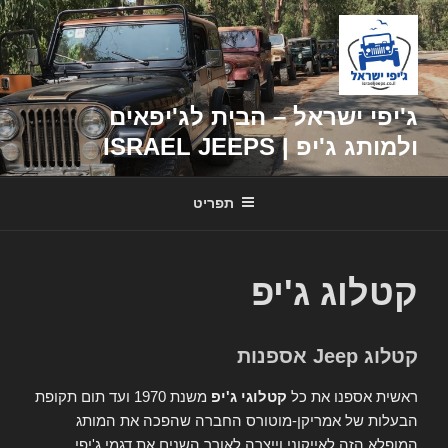
דילוג
לתוכן
ג'יפי ישראל – הבית לג'יפאים
ולמותג ג'יפ | ISRAEL JEEPS
תפריט
קטלוג ג'יפ
קטלוג Jeep אספנות
ראשית אספנו את כל
קטלוגי ג'יפ
משנת 1970 ועד תום תקופת
הבעלות של אמריקן-מוטורס החברה שהפכה את המותג
המופלא הזה לאייקוני וייצרה לאורך השנים את דגמי ג'יפי