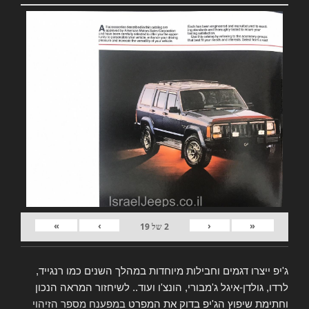
»
›
‹
«
2
של
19
ג'יפ ייצרו דגמים וחבילות מיוחדות במהלך השנים כמו רנגייד,
לרדו, גולדן-איגל ג'מבורי, הונצ'ו ועוד.. לשיחזור המראה הנכון
וחתימת שיפוץ הג'יפ בדוק את המפרט
במפענח מספר הזיהוי