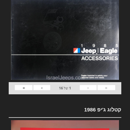
»
›
‹
«
1
של
16
קטלוג ג'יפ 1986