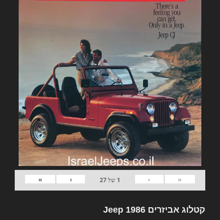
»
›
‹
«
1
של
27
קטלוג אביזרים Jeep 1986