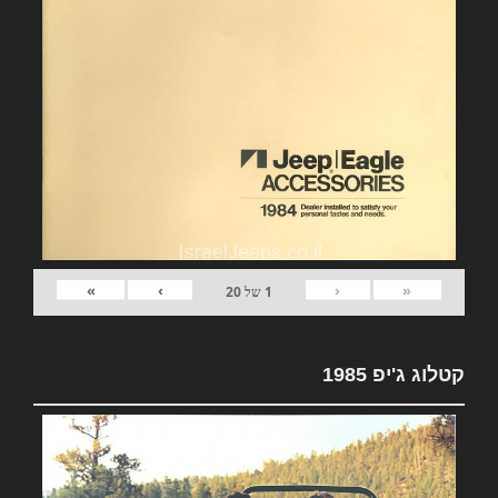
»
›
‹
«
1
של
20
קטלוג ג'יפ 1985