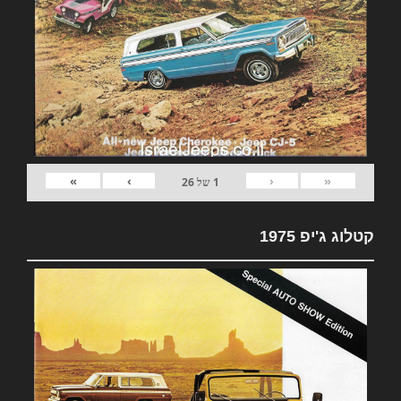
»
›
‹
«
1
של
26
קטלוג ג'יפ 1975