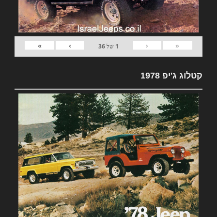
»
›
‹
«
1
של
36
קטלוג ג'יפ 1978