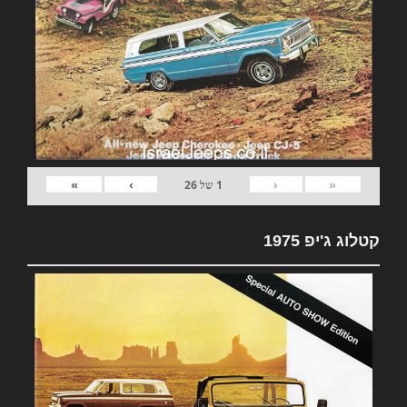
»
›
‹
«
1
של
26
קטלוג ג'יפ 1975