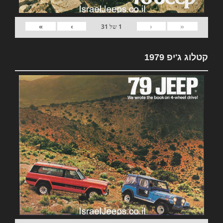
»
›
‹
«
1
של
31
קטלוג ג'יפ 1979