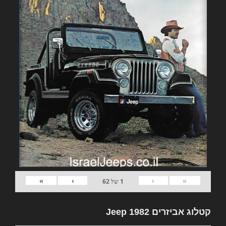
»
›
‹
«
1
של
62
קטלוג אביזרים 1982 Jeep