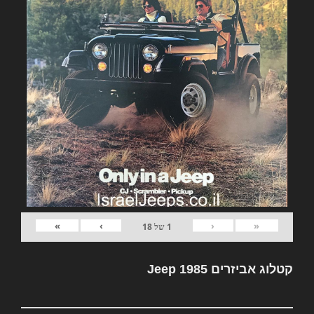
»
›
‹
«
1
של
18
קטלוג אביזרים Jeep 1985