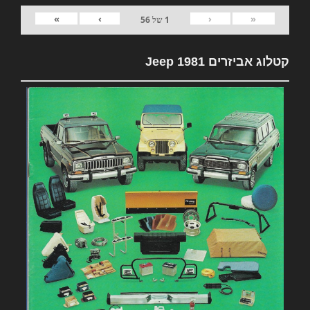
»
›
‹
«
1
של
56
קטלוג אביזרים 1981 Jeep