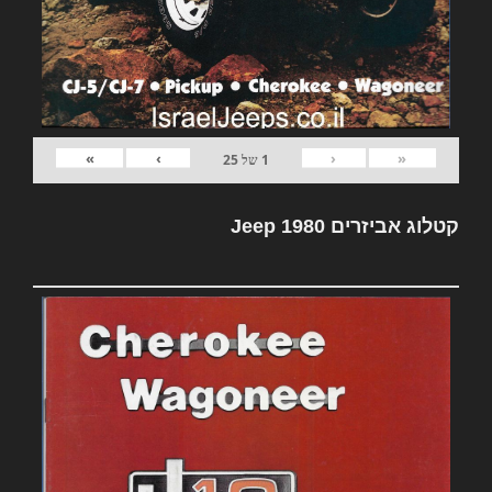
»
›
‹
«
1
של
25
קטלוג אביזרים Jeep 1980