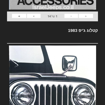
»
›
‹
«
1
של
14
קטלוג ג'יפ 1983