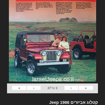
»
›
‹
«
2
של
27
קטלוג אביזרים Jeep 1986