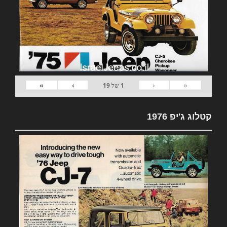
»
›
‹
«
1
של
19
קטלוג ג'יפ 1976