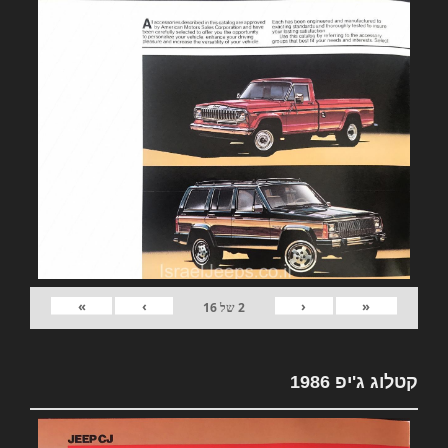
»
›
‹
«
2
של
16
קטלוג ג'יפ 1986