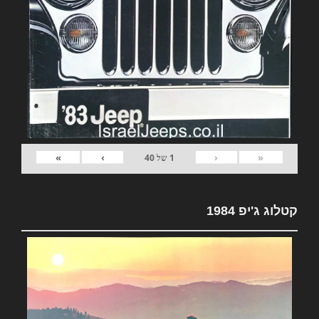
»
›
‹
«
1
של
40
קטלוג ג'יפ 1984