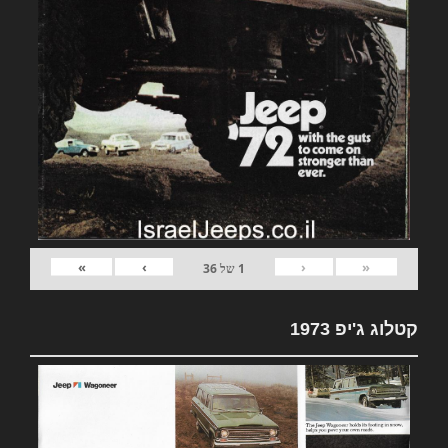
»
›
‹
«
1
של
36
קטלוג ג'יפ 1973