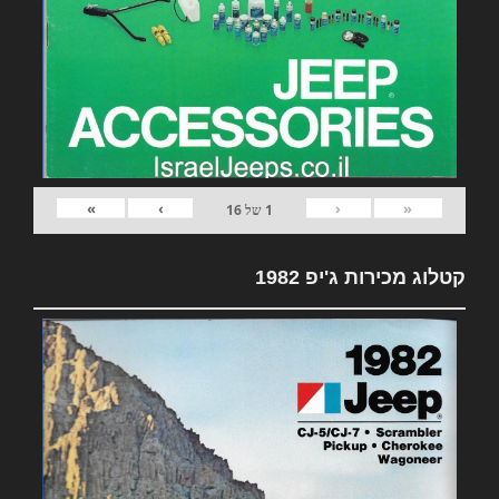
»
›
‹
«
1
של
16
קטלוג מכירות ג'יפ 1982