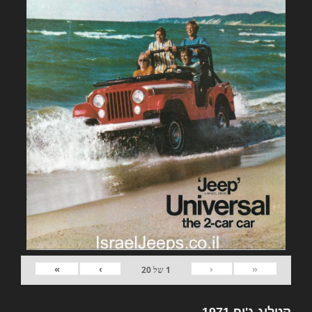
»
›
‹
«
1
של
20