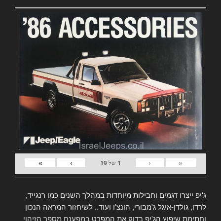
»
›
‹
«
1
של
19
ג'יפ ייצרו דגמים וחבילות מיוחדות במהלך השנים כמו רנגייד,
לרדו, גולדן-איגל ג'מבורי, הונצ'ו ועוד.. לשיחזור המראה הנכון
וחתימת שיפוץ הג'יפ בדוק את המפרט
במפענח מספר הזיהוי