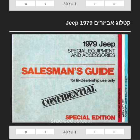
»
›
‹
«
1
של
30
קטלוג אביזרים 1979 Jeep
»
›
‹
«
1
של
40