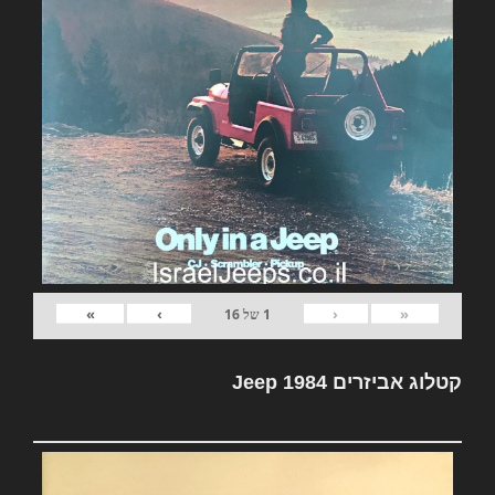
»
›
‹
«
1
של
16
קטלוג אביזרים Jeep 1984