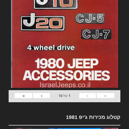
»
›
‹
«
1
של
16
קטלוג מכירות ג'יפ 1981