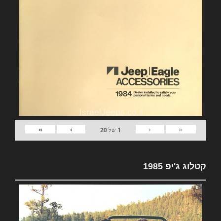
»
›
‹
«
1
של
20
קטלוג ג'יפ 1985