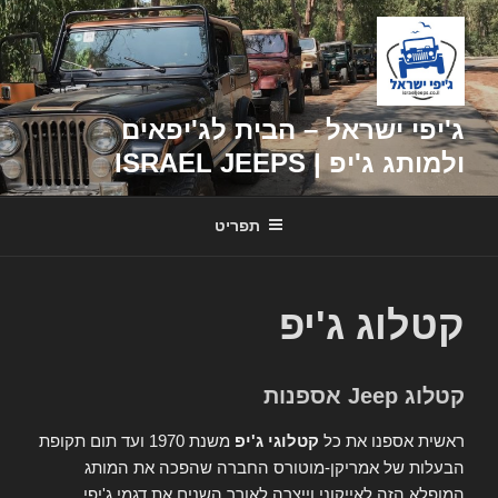
דילוג
לתוכן
ג'יפי ישראל – הבית לג'יפאים
ולמותג ג'יפ | ISRAEL JEEPS
תפריט
קטלוג ג'יפ
קטלוג Jeep אספנות
ראשית אספנו את כל
קטלוגי ג'יפ
משנת 1970 ועד תום תקופת
הבעלות של אמריקן-מוטורס החברה שהפכה את המותג
המופלא הזה לאייקוני וייצרה לאורך השנים את דגמי ג'יפי