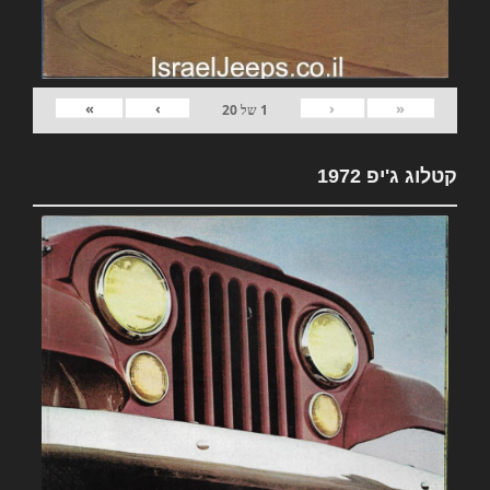
»
›
‹
«
1
של
20
קטלוג ג'יפ 1972