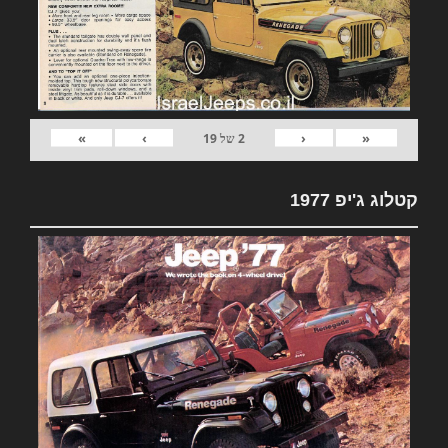
»
›
‹
«
2
של
19
קטלוג ג'יפ 1977