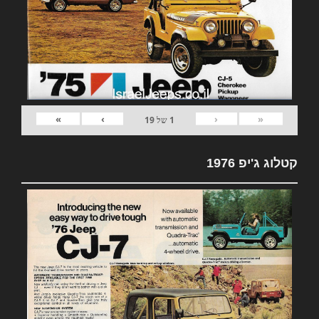
»
›
‹
«
1
של
19
קטלוג ג'יפ 1976