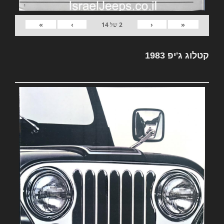
»
›
‹
«
2
של
14
קטלוג ג'יפ 1983