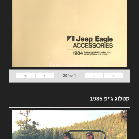
»
›
‹
«
1
של
20
קטלוג ג'יפ 1985