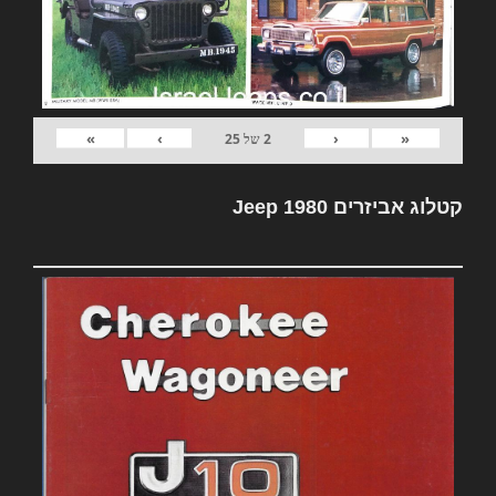
»
›
‹
«
2
של
25
קטלוג אביזרים Jeep 1980