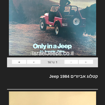
»
›
‹
«
1
של
16
קטלוג אביזרים Jeep 1984