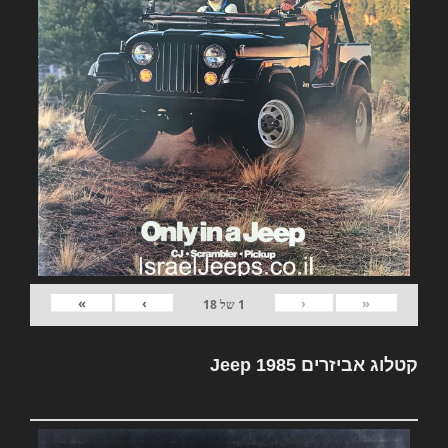
»
›
‹
«
1
של
18
קטלוג אביזרים Jeep 1985