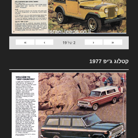
»
›
‹
«
2
של
19
קטלוג ג'יפ 1977