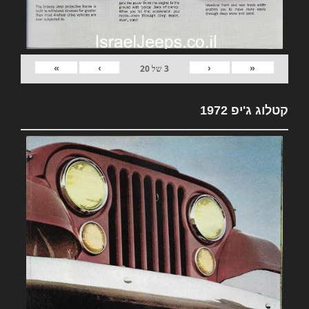
»
›
‹
«
3
של
20
קטלוג ג'יפ 1972