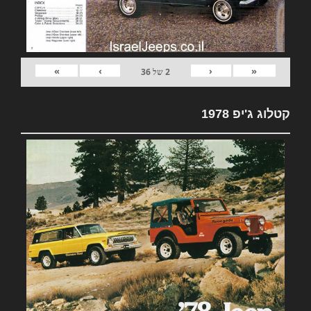
»
›
‹
«
2
של
36
קטלוג ג'יפ 1978