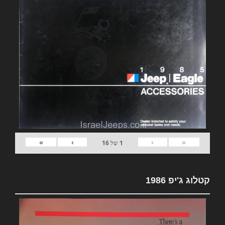
»
›
‹
«
1
של
16
קטלוג ג'יפ 1986