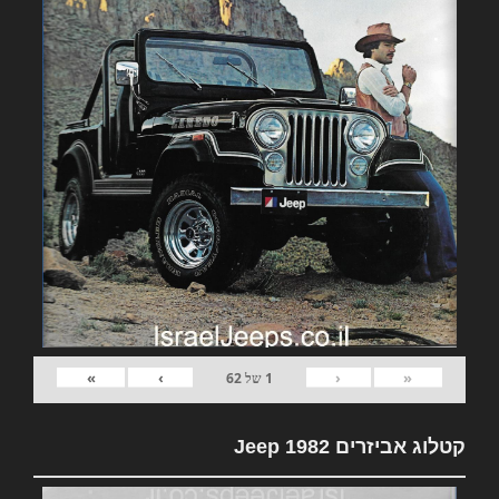
»
›
‹
«
1
של
62
קטלוג אביזרים 1982 Jeep