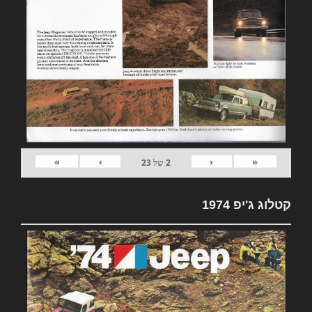
»
›
‹
«
2
של
23
קטלוג ג'יפ 1974