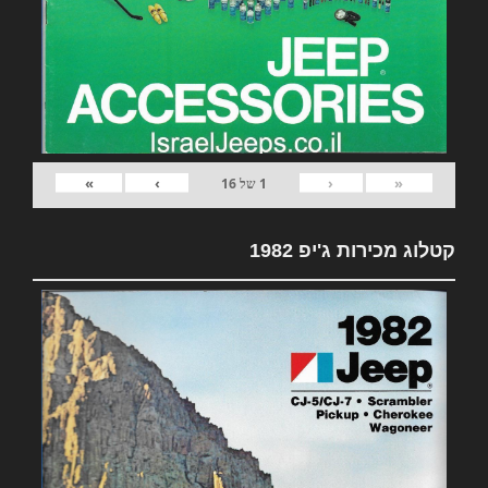
»
›
‹
«
1
של
16
קטלוג מכירות ג'יפ 1982