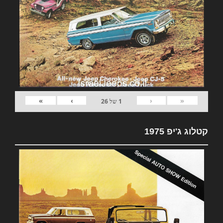
»
›
‹
«
1
של
26
קטלוג ג'יפ 1975