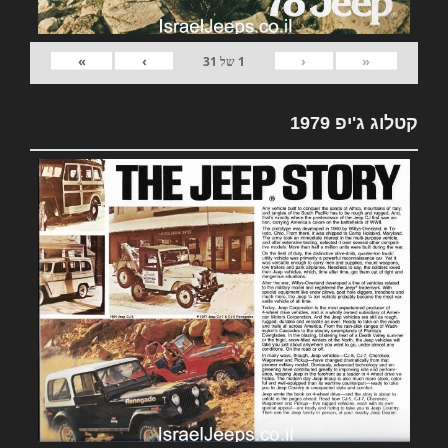
»
›
‹
«
1
של
31
קטלוג ג'יפ 1979