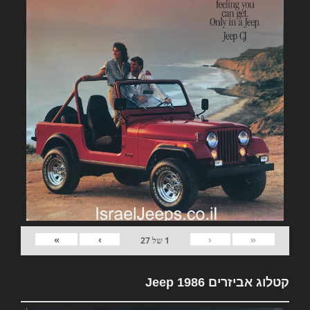
»
›
‹
«
1
של
27
קטלוג אביזרים Jeep 1986