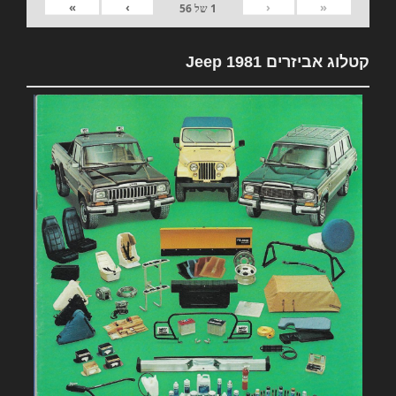
»
›
‹
«
1
של
56
קטלוג אביזרים 1981 Jeep