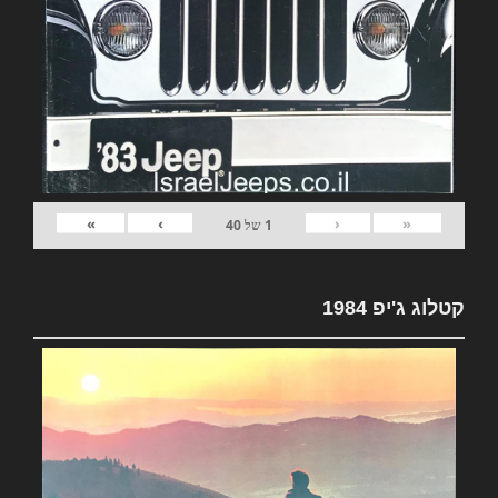
»
›
‹
«
1
של
40
קטלוג ג'יפ 1984