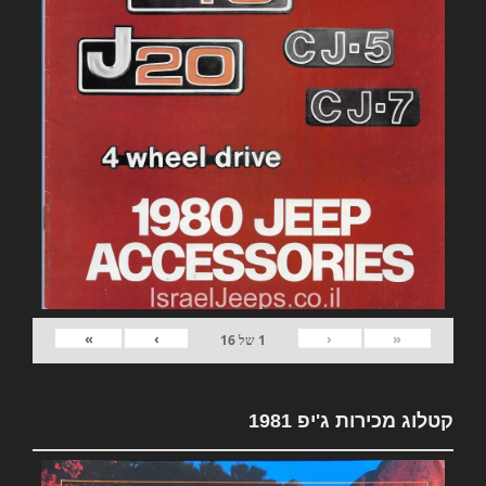
»
›
‹
«
1
של
16
קטלוג מכירות ג'יפ 1981