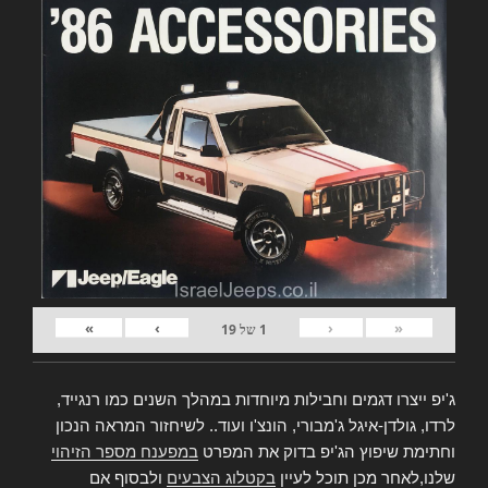
»
›
‹
«
1
של
19
ג'יפ ייצרו דגמים וחבילות מיוחדות במהלך השנים כמו רנגייד,
לרדו, גולדן-איגל ג'מבורי, הונצ'ו ועוד.. לשיחזור המראה הנכון
וחתימת שיפוץ הג'יפ בדוק את המפרט
במפענח מספר הזיהוי
שלנו,לאחר מכן תוכל לעיין
בקטלוג הצבעים
ולבסוף אם