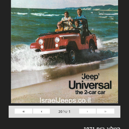
»
›
‹
«
1
של
20