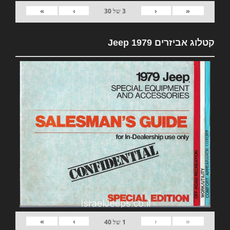
»
›
‹
«
3
של
30
קטלוג אביזרים 1979 Jeep
»
›
‹
«
1
של
40