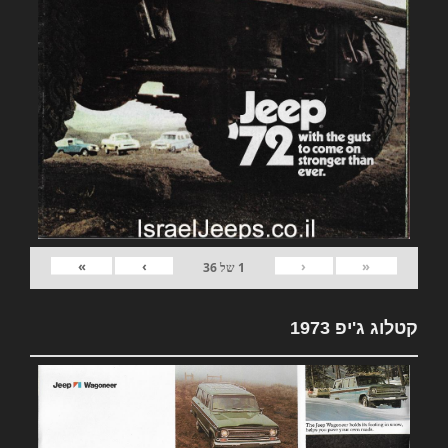
»
›
‹
«
1
של
36
קטלוג ג'יפ 1973