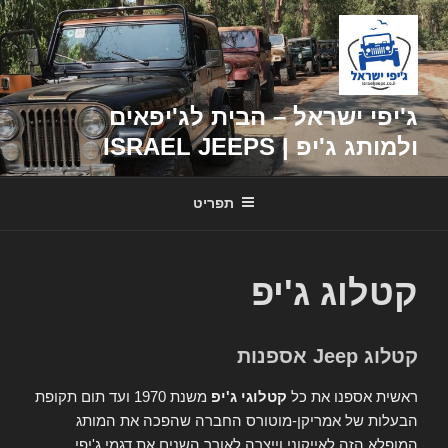
דילוג
לתוכן
ג'יפי ישראל – הבית לג'יפאים
ולמותג ג'יפ | ISRAEL JEEPS
תפריט
קטלוג ג'יפ
קטלוג Jeep אספנות
ראשית אספנו את כל
קטלוגי ג'יפ
משנת 1970 ועד תום תקופת
הבעלות של אמריקן-מוטורס החברה שהפכה את המותג
המופלא הזה לאייקוני וייצרה לאורך השנים את דגמי ג'יפי