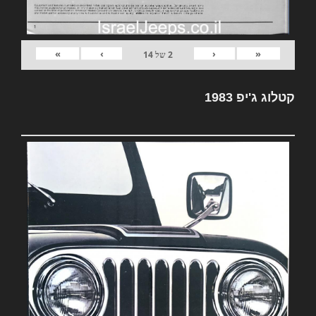
»
›
‹
«
2
של
14
קטלוג ג'יפ 1983