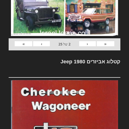
»
›
‹
«
2
של
25
קטלוג אביזרים Jeep 1980