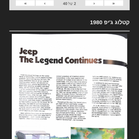
»
›
‹
«
2
של
40
קטלוג ג'יפ 1980