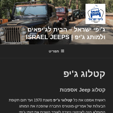
דילוג
לתוכן
ג'יפי ישראל – הבית לג'יפאים
ולמותג ג'יפ | ISRAEL JEEPS
תפריט
קטלוג ג'יפ
קטלוג Jeep אספנות
ראשית אספנו את כל
קטלוגי ג'יפ
משנת 1970 ועד תום תקופת
הבעלות של אמריקן-מוטורס החברה שהפכה את המותג
המופלא הזה לאייקוני וייצרה לאורך השנים את דגמי ג'יפי