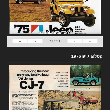
»
›
‹
«
1
של
19
קטלוג ג'יפ 1976