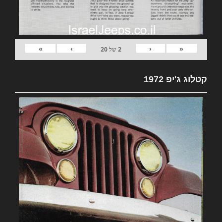
»
›
‹
«
2
של
20
קטלוג ג'יפ 1972