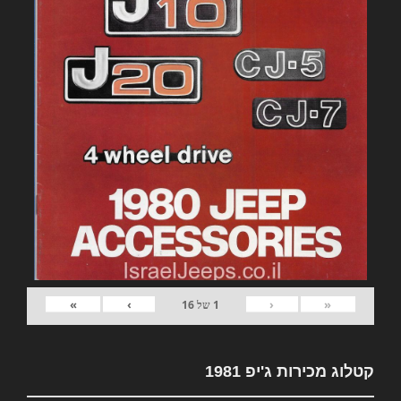
»
›
‹
«
1
של
16
קטלוג מכירות ג'יפ 1981