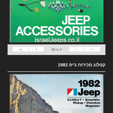
»
›
‹
«
1
של
16
קטלוג מכירות ג'יפ 1982