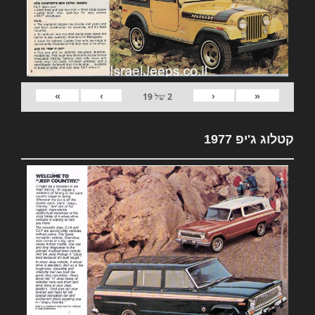
»
›
‹
«
2
של
19
קטלוג ג'יפ 1977