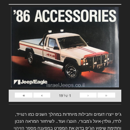
»
›
‹
«
1
של
19
ג'יפ ייצרו דגמים וחבילות מיוחדות במהלך השנים כמו רנגייד,
לרדו, גולדן-איגל ג'מבורי, הונצ'ו ועוד.. לשיחזור המראה הנכון
וחתימת שיפוץ הג'יפ בדוק את המפרט
במפענח מספר הזיהוי