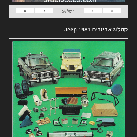
»
›
‹
«
1
של
56
קטלוג אביזרים 1981 Jeep