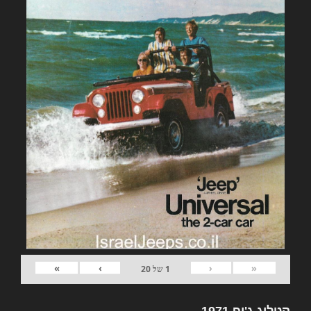
»
›
‹
«
1
של
20