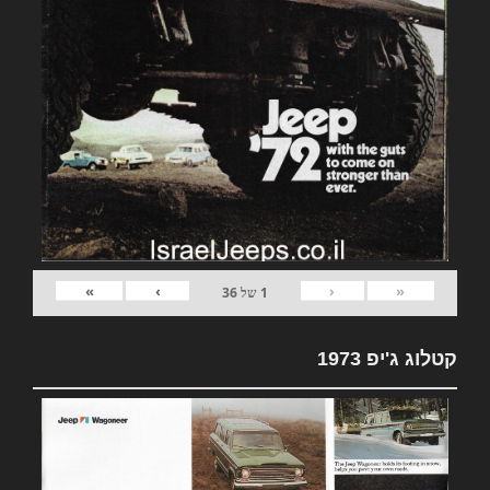
»
›
‹
«
1
של
36
קטלוג ג'יפ 1973