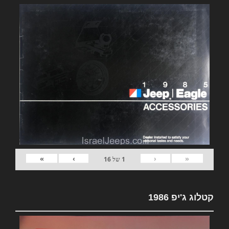
»
›
‹
«
1
של
16
קטלוג ג'יפ 1986