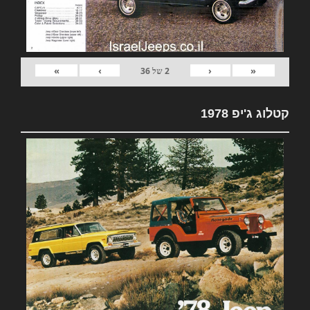
»
›
‹
«
2
של
36
קטלוג ג'יפ 1978