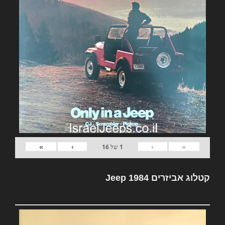
»
›
‹
«
1
של
16
קטלוג אביזרים Jeep 1984