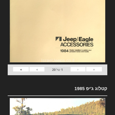
»
›
‹
«
1
של
20
קטלוג ג'יפ 1985