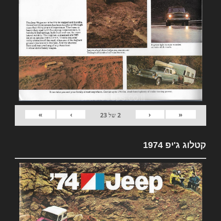
»
›
‹
«
2
של
23
קטלוג ג'יפ 1974