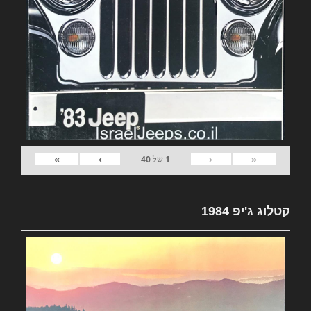
»
›
‹
«
1
של
40
קטלוג ג'יפ 1984