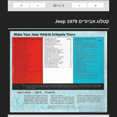
»
›
‹
«
3
של
30
קטלוג אביזרים 1979 Jeep