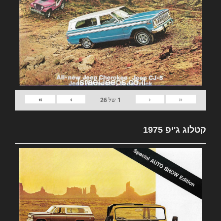
»
›
‹
«
1
של
26
קטלוג ג'יפ 1975