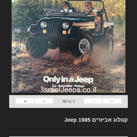
»
›
‹
«
1
של
18
קטלוג אביזרים Jeep 1985