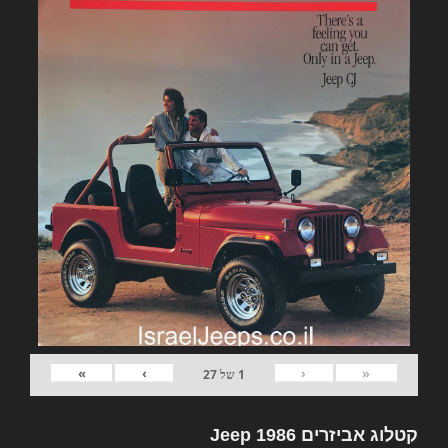
»
›
‹
«
1
של
27
קטלוג אביזרים Jeep 1986