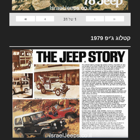
»
›
‹
«
1
של
31
קטלוג ג'יפ 1979