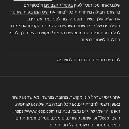
שלנו,לאחר מכן תוכל לעיין
בקטלוג הצבעים
ולבסוף אם
ברשותך חבילה מיוחדת תוכל לבחור את
קיט המדבקות שעיטר
את הג'יפ
שלך כשירד מפס הייצור לפני כמה עשורים..
השילובים של ג'יפ בשנות השבעים והשמונים הקדימו את זמנם
לכל הדעות וכיום הם מבוקשים מתמיד! מקווים שעזרנו לך לקבל
החלטה לשחזר למקור.
לפרטים נוספים והצטרפות
לחצו פה
אתר ג'יפי ישראל אינו מקושר, מחובר, מורשה, מאושר או קשור
באופן רשמי לחברת ג'יפ, או לכל חברה בת שלה או שותפיה.
האתר הרשמי של ג'יפ נמצא בכתובת https://www.jeep.com.
השם "Jeep" וכן שמות קשורים, סימנים, סמלים ותמונות הם
סימנים מסחריים רשומים של חברת ג'יפ.