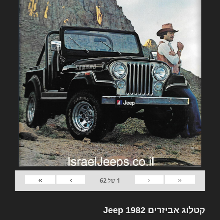
»
›
‹
«
1
של
62
קטלוג אביזרים 1982 Jeep