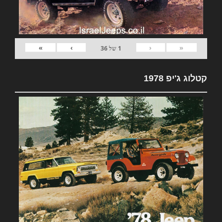
»
›
‹
«
1
של
36
קטלוג ג'יפ 1978