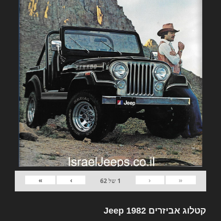
»
›
‹
«
1
של
62
קטלוג אביזרים 1982 Jeep