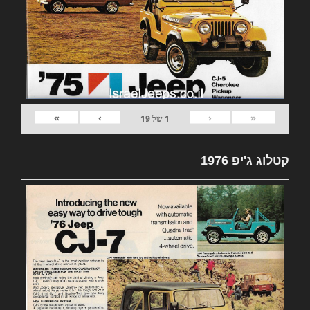
»
›
‹
«
1
של
19
קטלוג ג'יפ 1976