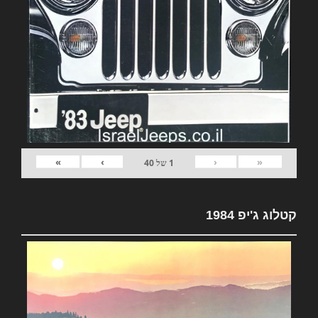
»
›
‹
«
1
של
40
קטלוג ג'יפ 1984