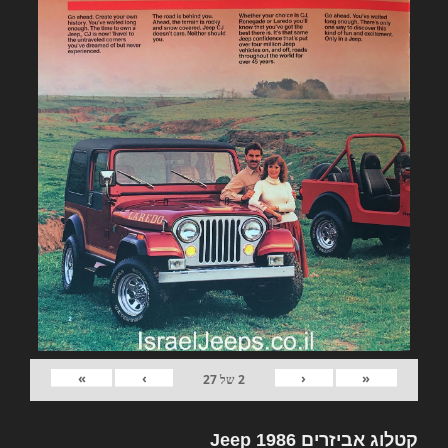
»
›
‹
«
2
של
27
קטלוג אביזרים Jeep 1986