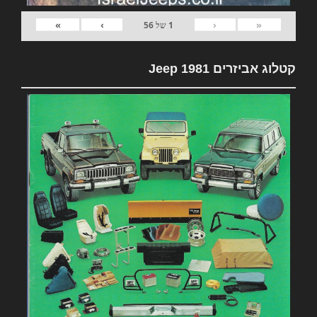
»
›
‹
«
1
של
56
קטלוג אביזרים 1981 Jeep