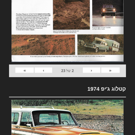
»
›
‹
«
2
של
23
קטלוג ג'יפ 1974