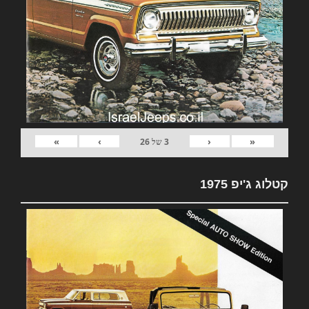
»
›
‹
«
3
של
26
קטלוג ג'יפ 1975