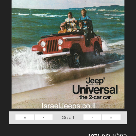
»
›
‹
«
1
של
20