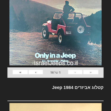
»
›
‹
«
1
של
16
קטלוג אביזרים Jeep 1984