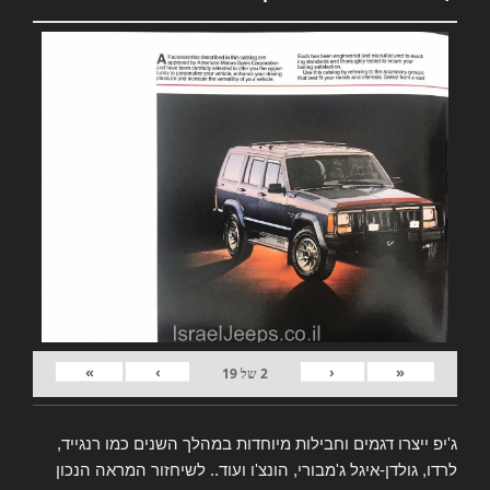
»
›
‹
«
2
של
19
ג'יפ ייצרו דגמים וחבילות מיוחדות במהלך השנים כמו רנגייד,
לרדו, גולדן-איגל ג'מבורי, הונצ'ו ועוד.. לשיחזור המראה הנכון