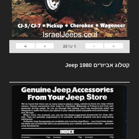
»
›
‹
«
1
של
25
קטלוג אביזרים Jeep 1980