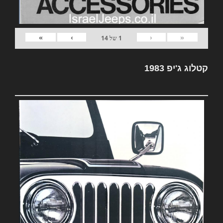
»
›
‹
«
1
של
14
קטלוג ג'יפ 1983