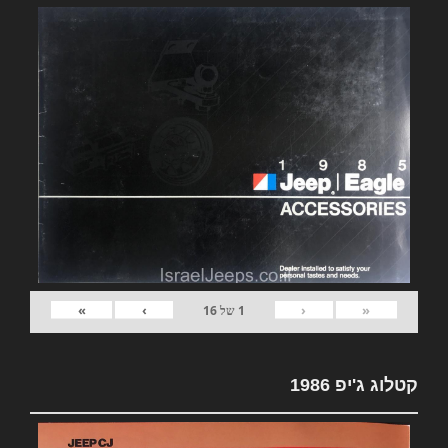
»
›
‹
«
1
של
16
קטלוג ג'יפ 1986