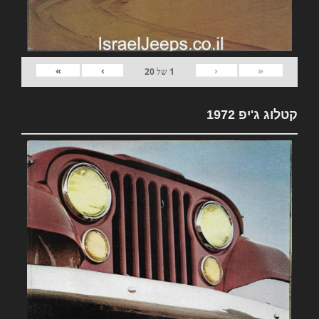
»
›
‹
«
1
של
20
קטלוג ג'יפ 1972