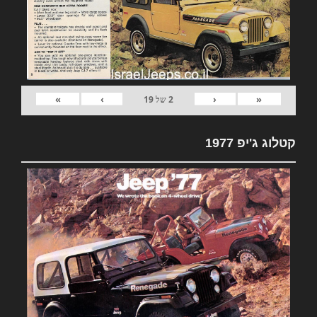
»
›
‹
«
2
של
19
קטלוג ג'יפ 1977