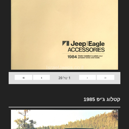
»
›
‹
«
1
של
20
קטלוג ג'יפ 1985