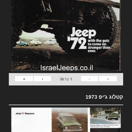
»
›
‹
«
1
של
36
קטלוג ג'יפ 1973