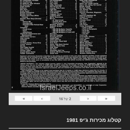
»
›
‹
«
2
של
16
קטלוג מכירות ג'יפ 1981