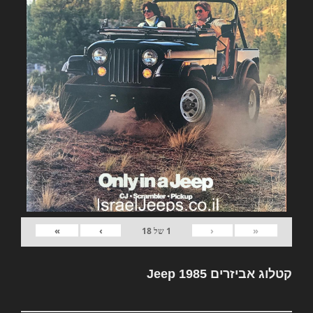
»
›
‹
«
1
של
18
קטלוג אביזרים Jeep 1985