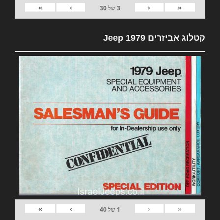
»
›
‹
«
3
של
30
קטלוג אביזרים 1979 Jeep
»
›
‹
«
1
של
40