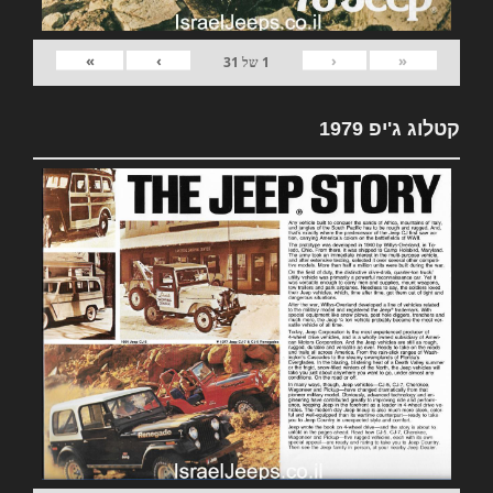
»
›
‹
«
1
של
31
קטלוג ג'יפ 1979