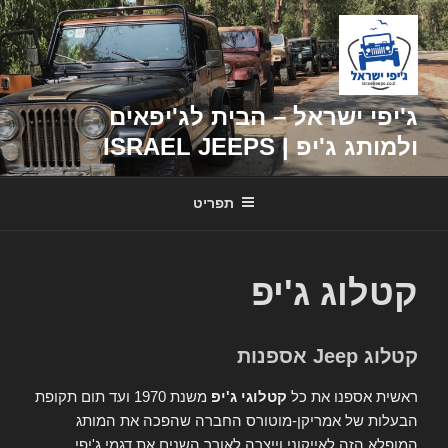
דילוג
לתוכן
ג'יפי ישראל – הבית לג'יפאים
ולמותג ג'יפ | ISRAEL JEEPS
תפריט
קטלוג ג'יפ
קטלוג Jeep אספנות
ראשית אספנו את כל
קטלוגי ג'יפ
משנת 1970 ועד תום תקופת
הבעלות של אמריקן-מוטורס החברה שהפכה את המותג
המופלא הזה לאייקוני וייצרה לאורך השנים את דגמי ג'יפי