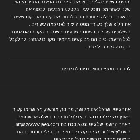
וחתימת שיפוץ הג'יפ בדוק את המפרט
במפענח מספר הזיהוי
שלנו,לאחר מכן תוכל לעיין
בקטלוג הצבעים
ולבסוף אם
ברשותך חבילה מיוחדת תוכל לבחור את
קיט המדבקות שעיטר
את הג'יפ
שלך כשירד מפס הייצור לפני כמה עשורים..
השילובים של ג'יפ בשנות השבעים והשמונים הקדימו את זמנם
לכל הדעות וכיום הם מבוקשים מתמיד! מקווים שעזרנו לך לקבל
החלטה לשחזר למקור.
לפרטים נוספים והצטרפות
לחצו פה
אתר ג'יפי ישראל אינו מקושר, מחובר, מורשה, מאושר או קשור
באופן רשמי לחברת ג'יפ, או לכל חברה בת שלה או שותפיה.
האתר הרשמי של ג'יפ נמצא בכתובת https://www.jeep.com.
השם "Jeep" וכן שמות קשורים, סימנים, סמלים ותמונות הם
סימנים מסחריים רשומים של חברת ג'יפ.