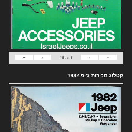
»
›
‹
«
1
של
16
קטלוג מכירות ג'יפ 1982