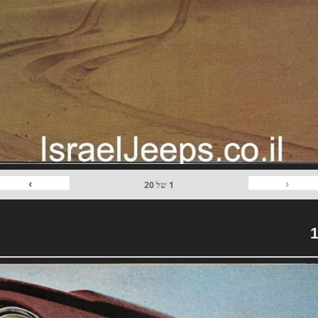
›
‹
1
של
20