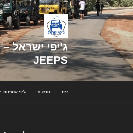
דילוג
לתוכן
JEEPS
בית
חדשות
ג'יפ אספנות