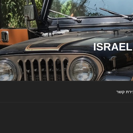
ג'יפי ישראל – הבית לג'יפאים ולמותג ג'יפ | ISRAEL
ירת קשר