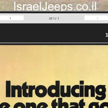
›
‹
1
של
20