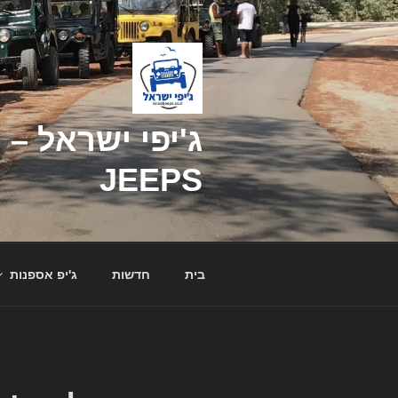
דילוג
לתוכן
JEEPS
בית
חדשות
ג'יפ אספנות