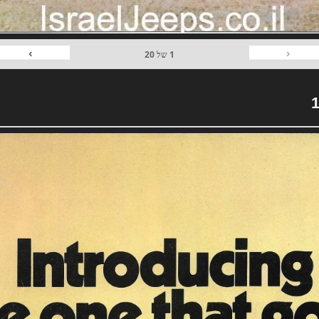
›
‹
1
של
20