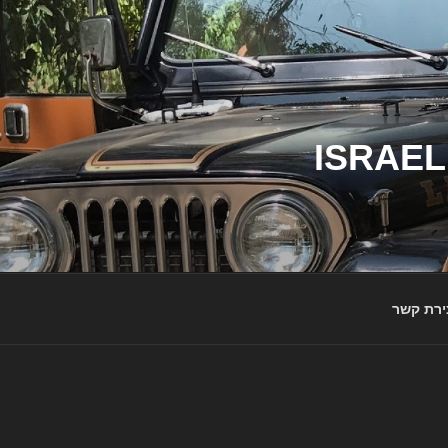
ג'יפי ישראל – הבית לג'יפאים ולמותג ג'יפ | ISRAEL
ירת קשר