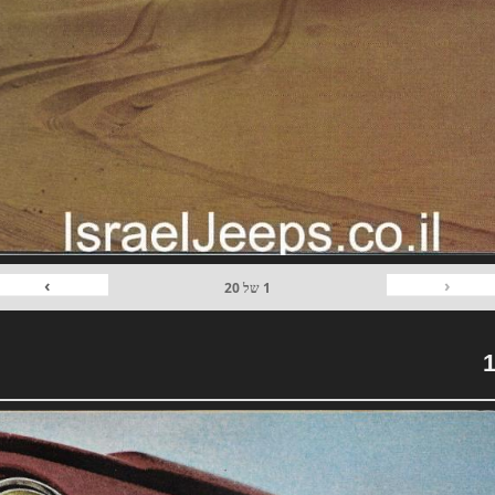
›
‹
1
של
20